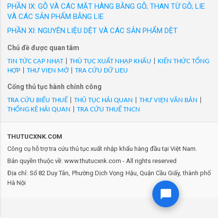
đưa ra thị trường trong nước với các nhãn hiệu
PHẦN IX: GỖ VÀ CÁC MẶT HÀNG BẰNG GỖ; THAN TỪ GỖ; LIE
- Mã Hs 40040000: Ruột xe phế liệu, đã qua sử dụng, đã làm
được người tiêu dùng Việt Nam yêu thích. Hàng
VÀ CÁC SẢN PHẨM BẰNG LIE
sạch/VN/XK
loạt sản phẩm thời trang công sở cao cấp như
PHẦN XI: NGUYÊN LIỆU DỆT VÀ CÁC SẢN PHẨM DỆT
- Mã Hs 40040000: VONGUYENTBR/Phế liệu từ cao su mềm
GrusZ, May 10 Expert, May 10 Series, May 10
(Vỏ xe TBR phế đã cắt) thu được trong quá trình sản xuất lốp
Chủ đề được quan tâm
Classic, May10 Classic Suit... Thương hiệu
xe của DNCX)/VN/XK
Veston và nhiều thương hiệu thời trang được
TIN TỨC CẬP NHẬT
|
THỦ TỤC XUẤT NHẬP KHẨU
|
KIẾN THỨC TỔNG
HỢP
|
THƯ VIỆN MỞ
|
TRA CỨU DỮ LIỆU
phát triển trong 20 năm qua của May 10 đ...
Cổng thủ tục hành chính công
TRA CỨU BIỂU THUẾ
|
THỦ TỤC HẢI QUAN
|
THƯ VIỆN VĂN BẢN
|
THỐNG KÊ HẢI QUAN
|
TRA CỨU THUẾ TNCN
THUTUCXNK.COM
Công cụ hỗ trợ tra cứu thủ tục xuất nhập khẩu hàng đầu tại Việt Nam.
Bản quyền thuộc về: www.thutucxnk.com - All rights reserved
Địa chỉ: Số 82 Duy Tân, Phường Dịch Vọng Hậu, Quận Cầu Giấy, thành phố
Hà Nội