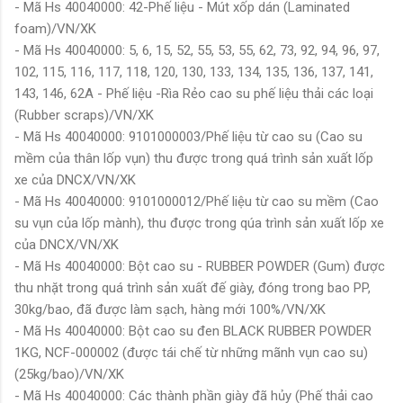
- Mã Hs 40040000: 42-Phế liệu - Mút xốp dán (Laminated
foam)/VN/XK
- Mã Hs 40040000: 5, 6, 15, 52, 55, 53, 55, 62, 73, 92, 94, 96, 97,
102, 115, 116, 117, 118, 120, 130, 133, 134, 135, 136, 137, 141,
143, 146, 62A - Phế liệu -Rìa Rẻo cao su phế liệu thải các loại
(Rubber scraps)/VN/XK
- Mã Hs 40040000: 9101000003/Phế liệu từ cao su (Cao su
mềm của thân lốp vụn) thu được trong quá trình sản xuất lốp
xe của DNCX/VN/XK
- Mã Hs 40040000: 9101000012/Phế liệu từ cao su mềm (Cao
su vụn của lốp mành), thu được trong qúa trình sản xuất lốp xe
của DNCX/VN/XK
- Mã Hs 40040000: Bột cao su - RUBBER POWDER (Gum) được
thu nhặt trong quá trình sản xuất đế giày, đóng trong bao PP,
30kg/bao, đã được làm sạch, hàng mới 100%/VN/XK
- Mã Hs 40040000: Bột cao su đen BLACK RUBBER POWDER
1KG, NCF-000002 (được tái chế từ những mãnh vụn cao su)
(25kg/bao)/VN/XK
- Mã Hs 40040000: Các thành phần giày đã hủy (Phế thải cao