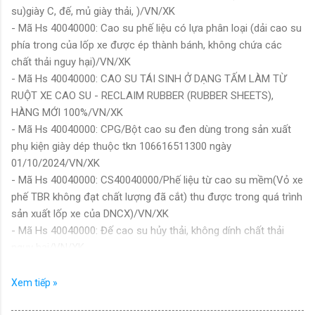
su)giày C, đế, mủ giày thải, )/VN/XK
- Mã Hs 40040000: Cao su phế liệu có lựa phân loại (dải cao su
phía trong của lốp xe được ép thành bánh, không chứa các
chất thải nguy hại)/VN/XK
- Mã Hs 40040000: CAO SU TÁI SINH Ở DẠNG TẤM LÀM TỪ
RUỘT XE CAO SU - RECLAIM RUBBER (RUBBER SHEETS),
HÀNG MỚI 100%/VN/XK
- Mã Hs 40040000: CPG/Bột cao su đen dùng trong sản xuất
phụ kiện giày dép thuộc tkn 106616511300 ngày
01/10/2024/VN/XK
- Mã Hs 40040000: CS40040000/Phế liệu từ cao su mềm(Vỏ xe
phế TBR không đạt chất lượng đã cắt) thu được trong quá trình
sản xuất lốp xe của DNCX)/VN/XK
- Mã Hs 40040000: Đế cao su hủy thải, không dính chất thải
nguy hại/VN/XK
- Mã Hs 40040000: Đế cao su thải, không dính chất thải nguy
hại/VN/XK
Xem tiếp »
- Mã Hs 40040000: Đế và Các chi tiết cao su thải - Outsole
rubber defective components (Phế liệu-Hàng rời không đóng