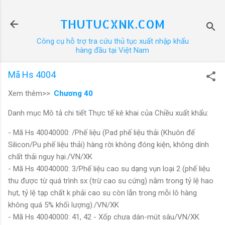
Chuyển đến nội dung chính
THUTUCXNK.COM
Công cụ hỗ trợ tra cứu thủ tục xuất nhập khẩu
hàng đầu tại Việt Nam
Mã Hs 4004
Xem thêm>>
Chương 40
Danh mục Mô tả chi tiết Thực tế kê khai của Chiều xuất khẩu:
- Mã Hs 40040000: /Phế liệu (Pad phế liệu thải (Khuôn đế
Silicon/Pu phế liệu thải) hàng rời không đóng kiện, không dính
chất thải nguy hại./VN/XK
- Mã Hs 40040000: 3/Phế liệu cao su dạng vụn loại 2 (phế liệu
thu được từ quá trình sx (trừ cao su cứng) nằm trong tỷ lệ hao
hụt, tỷ lệ tạp chất k phải cao su còn lẫn trong mỗi lô hàng
không quá 5% khối lượng)./VN/XK
- Mã Hs 40040000: 41, 42 - Xốp chưa dán-mút sâu/VN/XK