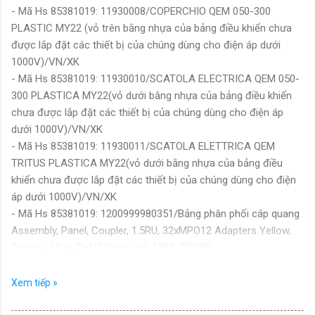
- Mã Hs 85381019: 11930008/COPERCHIO QEM 050-300
PLASTIC MY22 (vỏ trên bằng nhựa của bảng điều khiển chưa
được lắp đặt các thiết bị của chúng dùng cho điện áp dưới
1000V)/VN/XK
- Mã Hs 85381019: 11930010/SCATOLA ELECTRICA QEM 050-
300 PLASTICA MY22(vỏ dưới bằng nhựa của bảng điều khiển
chưa được lắp đặt các thiết bị của chúng dùng cho điện áp
dưới 1000V)/VN/XK
- Mã Hs 85381019: 11930011/SCATOLA ELETTRICA QEM
TRITUS PLASTICA MY22(vỏ dưới bằng nhựa của bảng điều
khiển chưa được lắp đặt các thiết bị của chúng dùng cho điện
áp dưới 1000V)/VN/XK
- Mã Hs 85381019: 1200999980351/Bảng phân phối cáp quang
Assembly, Panel, Coupler, 1.5RU, 32xMPO12 Adapters Yellow,
Opposed Key, RoHS.Hàng mới 100%/TW/XK
- Mã Hs 85381019: 151X1225LA01SA01/Bộ vỏ tủ điện ĐA
690V, bằng thép, KT L450xW800xH507mm, gồm 15 chi tiết.
Xem tiếp »
Hàng mới 100%/VN/XK
- Mã Hs 85381019: 151X1225LB01SA01R3/Bộ vỏ tủ điện ĐA