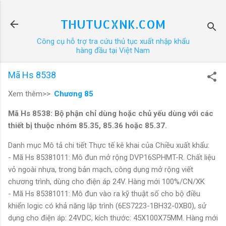
Chuyển đến nội dung chính
THUTUCXNK.COM
Công cụ hỗ trợ tra cứu thủ tục xuất nhập khẩu
hàng đầu tại Việt Nam
Mã Hs 8538
Xem thêm>>
Chương 85
Mã Hs 8538: Bộ phận chỉ dùng hoặc chủ yếu dùng với các
thiết bị thuộc nhóm 85.35, 85.36 hoặc 85.37.
Danh mục Mô tả chi tiết Thực tế kê khai của Chiều xuất khẩu:
- Mã Hs 85381011: Mô đun mở rộng DVP16SPHMT-R. Chất liệu
vỏ ngoài nhựa, trong bản mạch, công dụng mở rộng viết
chương trình, dùng cho điện áp 24V. Hàng mới 100%/CN/XK
- Mã Hs 85381011: Mô đun vào ra kỹ thuật số cho bộ điều
khiển logic có khả năng lập trình (6ES7223-1BH32-0XB0), sử
dụng cho điện áp: 24VDC, kích thước: 45X100X75MM. Hàng mới