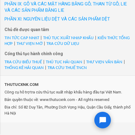
đưa ra thị trường trong nước với các nhãn hiệu
PHẦN IX: GỖ VÀ CÁC MẶT HÀNG BẰNG GỖ; THAN TỪ GỖ; LIE
hộp điều khiển điện, hình hộp, kích thước 2100x930x300mm
được người tiêu dùng Việt Nam yêu thích. Hàng
VÀ CÁC SẢN PHẨM BẰNG LIE
(định hình vị trí linh kiện). Hàng mới 100%/VN/XK
loạt sản phẩm thời trang công sở cao cấp như
PHẦN XI: NGUYÊN LIỆU DỆT VÀ CÁC SẢN PHẨM DỆT
- Mã Hs 85381019: 7685-1/Vỏ tủ điều khiển FD20-00-C06-A09,
GrusZ, May 10 Expert, May 10 Series, May 10
gắn vào bộ điều khiển điện, kích thước 580x531x490mm (định
Chủ đề được quan tâm
Classic, May10 Classic Suit... Thương hiệu
hình vị trí linh kiện). Hàng mới 100%/VN/XK
Veston và nhiều thương hiệu thời trang được
TIN TỨC CẬP NHẬT
|
THỦ TỤC XUẤT NHẬP KHẨU
|
KIẾN THỨC TỔNG
- Mã Hs 85381019: 81WHVY13.G01/Giá đỡ để bàn chức năng
HỢP
|
THƯ VIỆN MỞ
|
TRA CỨU DỮ LIỆU
phát triển trong 20 năm qua của May 10 đ...
đỡ và kết nối với thiết bị điều khiển thông minh dùng trong gia
Cổng thủ tục hành chính công
đình, kích thước 170.9*103.2mm, sử dụng cho điện áp: 12V-2A.
TRA CỨU BIỂU THUẾ
|
THỦ TỤC HẢI QUAN
|
THƯ VIỆN VĂN BẢN
|
Hàng mới 100%./VN/XK
THỐNG KÊ HẢI QUAN
|
TRA CỨU THUẾ TNCN
- Mã Hs 85381019: 8G67-2-060/Tủ cấp nguồn điện 600V, chất
liệu bằng thép. Kích thước:H1400xW580XD560mm. Hãng sx:
THUTUCXNK.COM
AET. Hàng mới 100%/VN/XK
Công cụ hỗ trợ tra cứu thủ tục xuất nhập khẩu hàng đầu tại Việt Nam.
- Mã Hs 85381019: 8G68-2-011A/Tủ Rack mã 8G68-2-011A
Bản quyền thuộc về: www.thutucxnk.com - All rights reserved
chất liệu bằng thép sơn tĩnh điện. Kích thước:
Địa chỉ: Số 82 Duy Tân, Phường Dịch Vọng Hậu, Quận Cầu Giấy, thành phố
W695xD1200xH2000mm. Hàng mới 100%/VN/XK
Hà Nội
- Mã Hs 85381019: 9119122901/Khung đỡ màn hình LCD của
bảng điều khiển máy in chất liệu bằng thép PNL1353A/FRAME
LCD 9119122901, hàng mới 100%/VN/XK