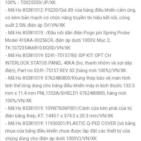
100% - T0025330/JP/XK
- Mã Hs 85381012: P5220/Giá đỡ của bảng điều khiển cảm ứng,
có kèm bản mạch có chức năng truyền tín hiệu kết nối, công
suất 2.5W, điện áp 5V/VN/XK
- Mã Hs 85381019: ./Đầu nối dẫn điện Pogo pin Spring Probe
Model 410AA-00256CR, điện áp dưới 1000V, Mục 2,
TK:107235466810.ĐQSD/VN/XK
- Mã Hs 85381019: 0241-75157/Bộ ISP KIT OPT CH
INTERLOCK STATUS PANEL 40KA (bo, thanh nhôm và sợi dây
điện), Part no 0241-75157 REV 02 (hàng mới 100%)/VN/XK
- Mã Hs 85381019: 0762480800/Khung thép bảo vệ màn hình
tinh thể lỏng dùng cho bảng điều khiển máy in kích thước 132.5
mm x 11.4 mm PNL1353A/SHIELD1 0762480800, hàng mới
100%/VN/XK
- Mã Hs 85381019: 109W7606P001/Cánh cửa bên phải của tủ
điện bằng thép, KT: 1445.1 x 574.3 x 20.3 mm/VN/XK
- Mã Hs 85381019: 11930001/PLASTIC Q-PED COVER (vỏ bằng
nhựa của bảng điều khiển chưa được lắp đặt các thiết bị của
chúng dùng cho điện áp dưới 1000V)/VN/XK