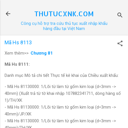
Chuyển đến nội dung chính
THUTUCXNK.COM
Công cụ hỗ trợ tra cứu thủ tục xuất nhập khẩu
hàng đầu tại Việt Nam
Mã Hs 8113
Xem thêm>>
Chương 81
Mã Hs 8111:
Danh mục Mô tả chi tiết Thực tế kê khai của Chiều xuất khẩu:
- Mã Hs 81130000: 1/Lõi từ làm từ gốm kim loại (d=3mm ->
40mm) (Xuất trả từ tờ khai nhập 107882341711, dòng hàng số
1)/TH/XK
- Mã Hs 81130000: 1/Lõi từ làm từ gốm kim loại (d=3mm ->
40mm)/JP/XK
- Mã Hs 81130000: 1/Lõi từ làm từ gốm kim loại (d=3mm ->
40mm)/TH/XK