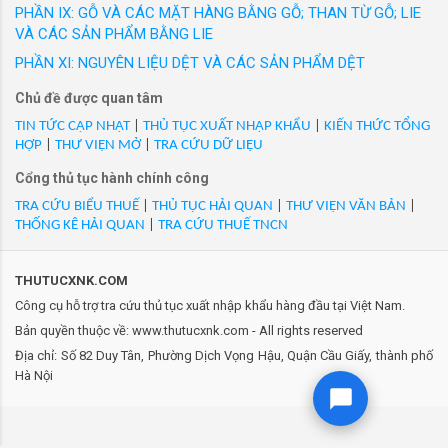
đưa ra thị trường trong nước với các nhãn hiệu
PHẦN IX: GỖ VÀ CÁC MẶT HÀNG BẰNG GỖ; THAN TỪ GỖ; LIE
đường kính 57mm, dày 3.2mm, IBON-SB95N.R360/57.0.-3.2,
được người tiêu dùng Việt Nam yêu thích. Hàng
VÀ CÁC SẢN PHẨM BẰNG LIE
mới 100%/VN/XK
loạt sản phẩm thời trang công sở cao cấp như
- Mã Hs 8113000090: AC2BC00-00141-REV1/Khối gốm kim loại
PHẦN XI: NGUYÊN LIỆU DỆT VÀ CÁC SẢN PHẨM DỆT
GrusZ, May 10 Expert, May 10 Series, May 10
Nitrit Bo (PCBN) dạng đĩa, dùng sản xuất lưỡi cắt công nghiệp,
Chủ đề được quan tâm
Classic, May10 Classic Suit... Thương hiệu
đường kính 57mm, dày 1.6mm, IBON-SB95S2.R360/57.0.-1.6,
Veston và nhiều thương hiệu thời trang được
TIN TỨC CẬP NHẬT
|
THỦ TỤC XUẤT NHẬP KHẨU
|
KIẾN THỨC TỔNG
mới 100%/VN/XK
HỢP
|
THƯ VIỆN MỞ
|
TRA CỨU DỮ LIỆU
phát triển trong 20 năm qua của May 10 đ...
- Mã Hs 8113000090: AC2BC00-00141-REV1/Khối gốm kim loại
Cổng thủ tục hành chính công
Nitrit Bo (PCBN) dạng đĩa, dùng sản xuất lưỡi cắt công nghiệp,
đường kính 57mm, dày 1.6mm, IBON-SB95S2.R360/57.0.-1.6,
TRA CỨU BIỂU THUẾ
|
THỦ TỤC HẢI QUAN
|
THƯ VIỆN VĂN BẢN
|
THỐNG KÊ HẢI QUAN
|
TRA CỨU THUẾ TNCN
mới 100%/VN/XK
- Mã Hs 8113000090: AC2BC00-00141-REV1/Khối gốm kim loại
Nitrit Bo (PCBN) dạng đĩa, dùng sản xuất lưỡi cắt công nghiệp,
THUTUCXNK.COM
đường kính 57mm, dày 1.6mm, IBON-SB95S2.R360/57.0.-1.6,
Công cụ hỗ trợ tra cứu thủ tục xuất nhập khẩu hàng đầu tại Việt Nam.
mới 100%/VN/XK
Bản quyền thuộc về: www.thutucxnk.com - All rights reserved
- Mã Hs 8113000090: AC2BC00-00141-REV1/Khối gốm kim loại
Địa chỉ: Số 82 Duy Tân, Phường Dịch Vọng Hậu, Quận Cầu Giấy, thành phố
Nitrit Bo (PCBN) dạng đĩa, dùng sản xuất lưỡi cắt công nghiệp,
Hà Nội
đường kính 57mm, dày 1.6mm, IBON-SB95S2.R360/57.0.-1.6,
mới 100%/VN/XK
- Mã Hs 8113000090: AC2BC00-00141-REV1/Khối gốm kim loại