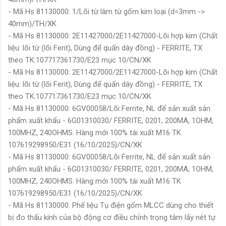
- Mã Hs 81130000: 1/Lõi từ làm từ gốm kim loại (d=3mm ->
40mm)/TH/XK
- Mã Hs 81130000: 2E11427000/2E11427000-Lõi hợp kim (Chất
liệu: lõi từ (lõi Ferit), Dùng để quấn dây đồng) - FERRITE, TX
theo TK:107717361730/E23 mục 10/CN/XK
- Mã Hs 81130000: 2E11427000/2E11427000-Lõi hợp kim (Chất
liệu: lõi từ (lõi Ferit), Dùng để quấn dây đồng) - FERRITE, TX
theo TK:107717361730/E23 mục 10/CN/XK
- Mã Hs 81130000: 6GV00058/Lõi Ferrite, NL để sản xuất sản
phẩm xuất khẩu - 6G01310030/ FERRITE, 0201, 200MA, 1OHM,
100MHZ, 240OHMS. Hàng mới 100% tái xuất M16 TK
107619298950/E31 (16/10/2025)/CN/XK
- Mã Hs 81130000: 6GV00058/Lõi Ferrite, NL để sản xuất sản
phẩm xuất khẩu - 6G01310030/ FERRITE, 0201, 200MA, 1OHM,
100MHZ, 240OHMS. Hàng mới 100% tái xuất M16 TK
107619298950/E31 (16/10/2025)/CN/XK
- Mã Hs 81130000: Phế liệu Tụ điện gốm MLCC dùng cho thiết
bị đo thấu kính của bộ động cơ điều chỉnh trọng tâm lấy nét tự