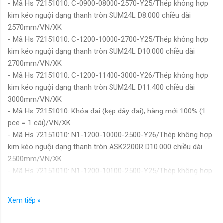
- Mã Hs 72151010: C-0900-08000-2570-Y25/Thép không hợp
kim kéo nguội dạng thanh tròn SUM24L D8.000 chiều dài
2570mm/VN/XK
- Mã Hs 72151010: C-1200-10000-2700-Y25/Thép không hợp
kim kéo nguội dạng thanh tròn SUM24L D10.000 chiều dài
2700mm/VN/XK
- Mã Hs 72151010: C-1200-11400-3000-Y26/Thép không hợp
kim kéo nguội dạng thanh tròn SUM24L D11.400 chiều dài
3000mm/VN/XK
- Mã Hs 72151010: Khóa đai (kẹp dây đai), hàng mới 100% (1
pce = 1 cái)/VN/XK
- Mã Hs 72151010: N1-1200-10000-2500-Y26/Thép không hợp
kim kéo nguội dạng thanh tròn ASK2200R D10.000 chiều dài
2500mm/VN/XK
- Mã Hs 72151010: N1-1200-10100-2500-Y25/Thép không hợp
kim kéo nguội dạng thanh tròn ASK2200R D10.100 chiều dài
2500mm/VN/XK
Xem tiếp »
- Mã Hs 72151010: SAE-SP4/Thép không hợp kim dễ cắt gọt
dạng thanh tròn, được gia công kết thúc nguội, dùng trong