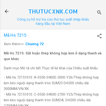
Chuyển đến nội dung chính
THUTUCXNK.COM
Công cụ hỗ trợ tra cứu thủ tục xuất nhập khẩu
hàng đầu tại Việt Nam
Mã Hs 7215
Xem thêm>>
Chương 72
Mã Hs 7215: Sắt hoặc thép không hợp kim ở dạng thanh và
que khác
Danh mục Mô tả chi tiết Thực tế kê khai của Chiều xuất khẩu:
- Mã Hs 72151010: A-0550-04000-3000-Y26/Thép không hợp
kim kéo nguội dạng thanh tròn SUM23 D4.000 chiều dài
3000MM/VN/XK
- Mã Hs 72151010: C-0550-04000-2700-Y25/Thép không hợp
kim kéo nguội dạng thanh tròn SUM24L D4.000 chiều dài
2700MM/VN/XK