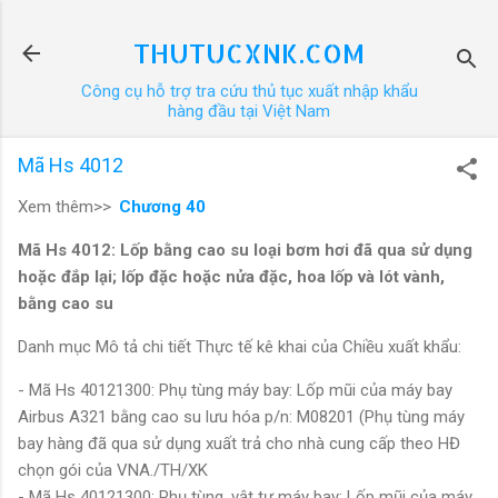
Chuyển đến nội dung chính
THUTUCXNK.COM
Công cụ hỗ trợ tra cứu thủ tục xuất nhập khẩu
hàng đầu tại Việt Nam
Mã Hs 4012
Xem thêm>>
Chương 40
Mã Hs 4012: Lốp bằng cao su loại bơm hơi đã qua sử dụng
hoặc đắp lại; lốp đặc hoặc nửa đặc, hoa lốp và lót vành,
bằng cao su
Danh mục Mô tả chi tiết Thực tế kê khai của Chiều xuất khẩu:
- Mã Hs 40121300: Phụ tùng máy bay: Lốp mũi của máy bay
Airbus A321 bằng cao su lưu hóa p/n: M08201 (Phụ tùng máy
bay hàng đã qua sử dụng xuất trả cho nhà cung cấp theo HĐ
chọn gói của VNA./TH/XK
- Mã Hs 40121300: Phụ tùng, vật tư máy bay: Lốp mũi của máy