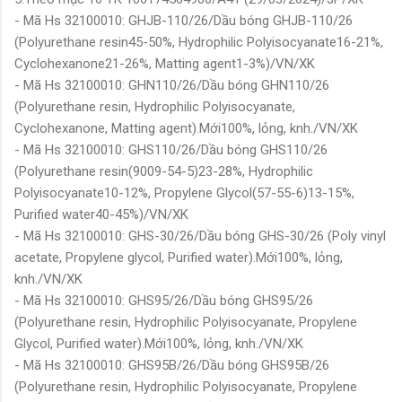
- Mã Hs 32100010: GHJB-110/26/Dầu bóng GHJB-110/26
(Polyurethane resin45-50%, Hydrophilic Polyisocyanate16-21%,
Cyclohexanone21-26%, Matting agent1-3%)/VN/XK
- Mã Hs 32100010: GHN110/26/Dầu bóng GHN110/26
(Polyurethane resin, Hydrophilic Polyisocyanate,
Cyclohexanone, Matting agent).Mới100%, lỏng, knh./VN/XK
- Mã Hs 32100010: GHS110/26/Dầu bóng GHS110/26
(Polyurethane resin(9009-54-5)23-28%, Hydrophilic
Polyisocyanate10-12%, Propylene Glycol(57-55-6)13-15%,
Purified water40-45%)/VN/XK
- Mã Hs 32100010: GHS-30/26/Dầu bóng GHS-30/26 (Poly vinyl
acetate, Propylene glycol, Purified water).Mới100%, lỏng,
knh./VN/XK
- Mã Hs 32100010: GHS95/26/Dầu bóng GHS95/26
(Polyurethane resin, Hydrophilic Polyisocyanate, Propylene
Glycol, Purified water).Mới100%, lỏng, knh./VN/XK
- Mã Hs 32100010: GHS95B/26/Dầu bóng GHS95B/26
(Polyurethane resin, Hydrophilic Polyisocyanate, Propylene