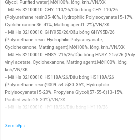
Glycol, Purified water).Mới100%, lỏng, knh./VN/XK
- Mã Hs 32100010: GHY-110/26/Dầu bóng GHY-110/26
(Polyurethane resin35-40%, Hydrophilic Polyisocyanate15-17%,
Cyclohexanone36-41%, Matting agent1-2%)/VN/XK
- Mã Hs 32100010: GHY95B/26/Dầu bóng GHY95B/26
(Polyurethane resin, Hydrophilic Polyisocyanate,
Cyclohexanone, Matting agent).Mới100%, lỏng, knh./VN/XK
- Mã Hs 32100010: HNSY-215/26/Dầu bóng HNSY-215/26 (Poly
vinyl acetate, Cyclohexanone, Matting agent).Mới100%, lỏng,
knh/VN/XK
- Mã Hs 32100010: HS118A/26/Dầu bóng HS118A/26
(Polyurethane resin(9009-54-5)30-35%, Hydrophilic
Polyisocyanate15-20%, Propylene Glycol(57-55-6)13-15%,
Purified water25-30%)/VN/XK
- Mã Hs 32100010: HY118/26/Dầu bóng HY118/26
(Polyurethane resin(9009-54-5)29-34%, Hydrophilic
Polyisocyanate15-20%, Cyclohexanone(108-94-1)40-45%, Ethyl
Xem tiếp »
Acetate(141-78-6)1%)/VN/XK
- Mã Hs 32100010: S1-9052/Vecni dùng trong quá trình sản