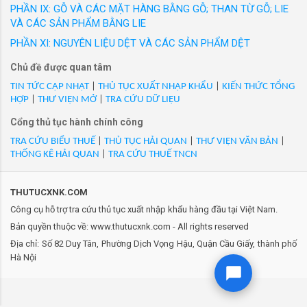
đưa ra thị trường trong nước với các nhãn hiệu
PHẦN IX: GỖ VÀ CÁC MẶT HÀNG BẰNG GỖ; THAN TỪ GỖ; LIE
84-5). Nhãn hiệu: TRINANG, hàng mới 100%/VN/XK
được người tiêu dùng Việt Nam yêu thích. Hàng
VÀ CÁC SẢN PHẨM BẰNG LIE
- Mã Hs 32100091: 5303822 - Sơn hoàn thiện tạo thẩm mỹ
loạt sản phẩm thời trang công sở cao cấp như
INTERLAC 665 WHITE CLB000 - INTERLAC 665 WHITE
PHẦN XI: NGUYÊN LIỆU DỆT VÀ CÁC SẢN PHẨM DỆT
GrusZ, May 10 Expert, May 10 Series, May 10
CLB000/VN/XK
Chủ đề được quan tâm
Classic, May10 Classic Suit... Thương hiệu
- Mã Hs 32100091: 5303823 - Sơn hoàn thiện tạo thẩm mỹ
Veston và nhiều thương hiệu thời trang được
TIN TỨC CẬP NHẬT
|
THỦ TỤC XUẤT NHẬP KHẨU
|
KIẾN THỨC TỔNG
INTERLAC 665 WHITE CLB000 - INTERLAC 665 WHITE
HỢP
|
THƯ VIỆN MỞ
|
TRA CỨU DỮ LIỆU
phát triển trong 20 năm qua của May 10 đ...
CLB000/VN/XK
Cổng thủ tục hành chính công
- Mã Hs 32100091: 5303978 - Sơn lót đa hệ INTERPRIME 198
RED CPA099 - INTERPRIME 198 RED CPA099/VN/XK
TRA CỨU BIỂU THUẾ
|
THỦ TỤC HẢI QUAN
|
THƯ VIỆN VĂN BẢN
|
THỐNG KÊ HẢI QUAN
|
TRA CỨU THUẾ TNCN
- Mã Hs 32100091: 5304234 - Sơn chống va đập, mài mòn
INTERZONE 954 BLACK PART A EAA959 - INTERZONE 954
BLACK PART A EAA959/VN/XK
THUTUCXNK.COM
- Mã Hs 32100091: 5304237 - Sơn chống va đập, chống mài
Công cụ hỗ trợ tra cứu thủ tục xuất nhập khẩu hàng đầu tại Việt Nam.
mòn INTERZONE 954 PART B EAA964 - INTERZONE 954 PART
Bản quyền thuộc về: www.thutucxnk.com - All rights reserved
B EAA964/VN/XK
Địa chỉ: Số 82 Duy Tân, Phường Dịch Vọng Hậu, Quận Cầu Giấy, thành phố
- Mã Hs 32100091: 5304414 - Sơn hoàn thiện thẩm mỹ
Hà Nội
INTERGARD 740 WHITE PART A ECB000 - INTERGARD 740
WHITE PART A ECB000/VN/XK
- Mã Hs 32100091: 5304725 - Sơn hoàn thiện thẩm mỹ