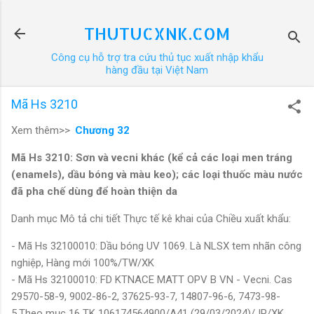
Chuyển đến nội dung chính
THUTUCXNK.COM
Công cụ hỗ trợ tra cứu thủ tục xuất nhập khẩu
hàng đầu tại Việt Nam
Mã Hs 3210
Xem thêm>>
Chương 32
Mã Hs 3210: Sơn và vecni khác (kể cả các loại men tráng
(enamels), dầu bóng và màu keo); các loại thuốc màu nước
đã pha chế dùng để hoàn thiện da
Danh mục Mô tả chi tiết Thực tế kê khai của Chiều xuất khẩu:
- Mã Hs 32100010: Dầu bóng UV 1069. Là NLSX tem nhãn công
nghiệp, Hàng mới 100%/TW/XK
- Mã Hs 32100010: FD KTNACE MATT OPV B VN - Vecni. Cas
29570-58-9, 9002-86-2, 37625-93-7, 14807-96-6, 7473-98-
5.Theo mục 16 TK 106174564900/A41 (29/03/2024)/JP/XK