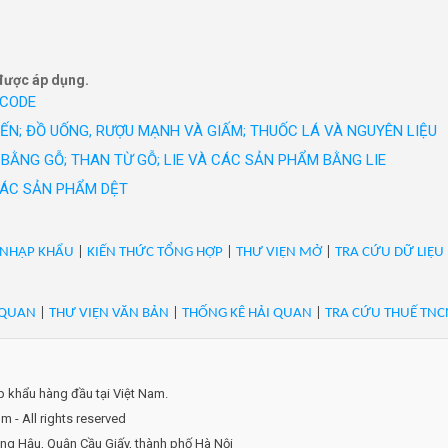
ao cấp như GrusZ, May 10 Expert, May 10 Series, May 10 Classic, Ma
oin. thăn ngoại bò yp không xương ướp lạnh từ 2,25kg/1pc. nhà máy s
on và nhiều thương hiệu thời trang được phát triển trong 20 năm qua
ty: midfield meat international pty ltd. hạn sử dụng 4 tháng/ AU/ 0
được áp dụng.
 CODE
IẾN; ĐỒ UỐNG, RƯỢU MẠNH VÀ GIẤM; THUỐC LÁ VÀ NGUYÊN LIỆU
BẰNG GỖ; THAN TỪ GỖ; LIE VÀ CÁC SẢN PHẨM BẰNG LIE
 CÁC SẢN PHẨM DỆT
 NHẬP KHẨU
|
KIẾN THỨC TỔNG HỢP
|
THƯ VIỆN MỞ
|
TRA CỨU DỮ LIỆU
 QUAN
|
THƯ VIỆN VĂN BẢN
|
THỐNG KÊ HẢI QUAN
|
TRA CỨU THUẾ TNC
ập khẩu hàng đầu tại Việt Nam.
 - All rights reserved
ọng Hậu, Quận Cầu Giấy, thành phố Hà Nội