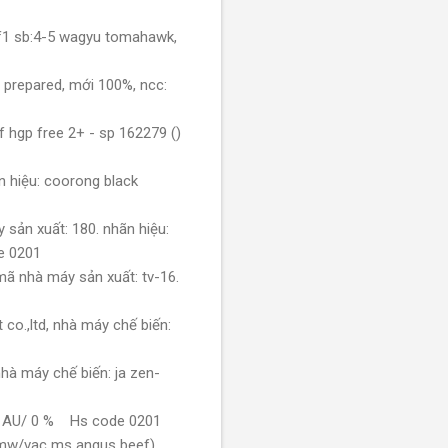
*f1 sb:4-5 wagyu tomahawk,
s prepared, mới 100%, ncc:
 hgp free 2+ - sp 162279 ()
n hiệu: coorong black
1
 sản xuất: 180. nhãn hiệu:
de 0201
mã nhà máy sản xuất: tv-16.
co.,ltd, nhà máy chế biến:
hà máy chế biến: ja zen-
ll/ AU/ 0 % Hs code 0201
s mw/vac ms angus beef)