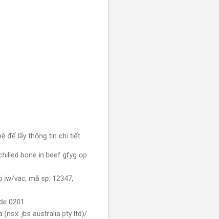
 để lấy thông tin chi tiết.
hilled bone in beef gfyg op
b iw/vac, mã sp: 12347,
ode 0201
sx: jbs australia pty ltd)/