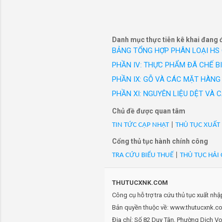
công sở c
- Mã Hs 02013000: Yp stripl
hiệu Vest
coorong black angus. công 
Danh mục thực tiễn kê khai đang 
BẢNG TỔNG HỢP PHÂN LOẠI HS
PHẦN IV: THỰC PHẨM ĐÃ CHẾ B
PHẦN IX: GỖ VÀ CÁC MẶT HÀNG 
PHẦN XI: NGUYÊN LIỆU DỆT VÀ
Chủ đề được quan tâm
TIN TỨC CẬP NHẬT
|
THỦ TỤC XUẤT
Cổng thủ tục hành chính công
TRA CỨU BIỂU THUẾ
|
THỦ TỤC HẢI
THUTUCXNK.COM
Công cụ hỗ trợ tra cứu thủ tục xuất nh
Bản quyền thuộc về: www.thutucxnk.com
Địa chỉ: Số 82 Duy Tân, Phường Dịch V