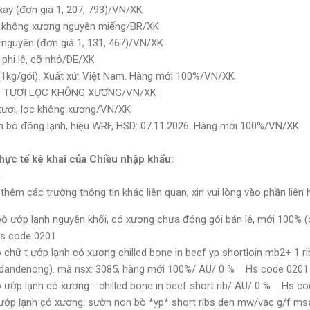
ay (đơn giá 1, 207, 793)/VN/XK
 không xương nguyên miếng/BR/XK
nguyên (đơn giá 1, 131, 467)/VN/XK
phi lê, cỡ nhỏ/DE/XK
(1kg/gói). Xuất xứ: Việt Nam. Hàng mới 100%/VN/XK
BÒ TƯƠI LỌC KHÔNG XƯƠNG/VN/XK
 tươi, lọc không xương/VN/XK
m bò đông lạnh, hiệu WRF, HSD: 07.11.2026. Hàng mới 100%/VN/XK
hực tế kê khai của Chiều nhập khẩu:
m
êm các trường thông tin khác liên quan, xin vui lòng vào phần liên hệ
bò ướp lạnh nguyên khối, có xương chưa đóng gói bán lẻ, mới 100% (c
Hs code 0201
chữ t ướp lạnh có xương chilled bone in beef yp shortloin mb2+ 1 ri
 (dandenong). mã nsx: 3085, hàng mới 100%/ AU/ 0 % Hs code 0201
ướp lạnh có xương - chilled bone in beef short rib/ AU/ 0 % Hs c
ớp lạnh có xương: sườn non bò *yp* short ribs den mw/vac g/f msa (n