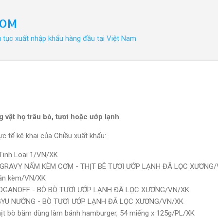
Chuyển đến nội dung chính
COM
ủ tục xuất nhập khẩu hàng đầu tại Việt Nam
 vật họ trâu bò, tươi hoặc ướp lạnh
c tế kê khai của Chiều xuất khẩu:
Tinh Loại 1/VN/XK
ỐT GRAVY NẤM KÈM CƠM - THỊT BÊ TƯƠI ƯỚP LẠNH ĐÃ LỌC XƯƠNG
 ăn kèm/VN/XK
TROGANOFF - BÒ BÒ TƯƠI ƯỚP LẠNH ĐÃ LỌC XƯƠNG/VN/XK
AGYU NƯỚNG - BÒ TƯƠI ƯỚP LẠNH ĐÃ LỌC XƯƠNG/VN/XK
hịt bò băm dùng làm bánh hamburger, 54 miếng x 125g/PL/XK