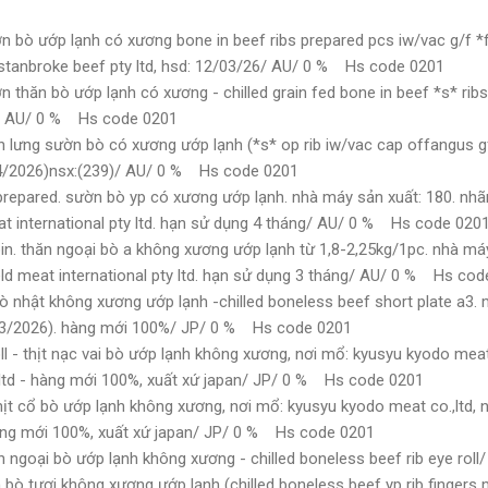
n bò ướp lạnh có xương bone in beef ribs prepared pcs iw/vac g/f 
stanbroke beef pty ltd, hsd: 12/03/26/ AU/ 0 % Hs code 0201
 thăn bò ướp lạnh có xương - chilled grain fed bone in beef *s* rib
d/ AU/ 0 % Hs code 0201
n lưng sườn bò có xương ướp lạnh (*s* op rib iw/vac cap offangus gf
04/2026)nsx:(239)/ AU/ 0 % Hs code 0201
prepared. sườn bò yp có xương ướp lạnh. nhà máy sản xuất: 180. nhã
eat international pty ltd. hạn sử dụng 4 tháng/ AU/ 0 % Hs code 020
in. thăn ngoại bò a không xương ướp lạnh từ 1,8-2,25kg/1pc. nhà máy
eld meat international pty ltd. hạn sử dụng 3 tháng/ AU/ 0 % Hs co
ò nhật không xương ướp lạnh -chilled boneless beef short plate a3. 
/03/2026). hàng mới 100%/ JP/ 0 % Hs code 0201
 - thịt nạc vai bò ướp lạnh không xương, nơi mổ: kyusyu kyodo meat 
ltd - hàng mới 100%, xuất xứ japan/ JP/ 0 % Hs code 0201
ịt cổ bò ướp lạnh không xương, nơi mổ: kyusyu kyodo meat co.,ltd, n
hàng mới 100%, xuất xứ japan/ JP/ 0 % Hs code 0201
 ngoại bò ướp lạnh không xương - chilled boneless beef rib eye ro
bò tươi không xương ướp lạnh (chilled boneless beef yp rib finger