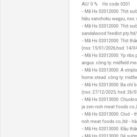
AU/ 0 % Hs code 0201
- Mã Hs 02012000: Thịt sườ
hiệu sanchoku wagyu, nsx: 
- Mã Hs 02012000: Thịt sườn
sandalwood feedlot pty lt
- Mã Hs 02012000: Thịt thă
(nsx: 15/01/2026;hsd: 14/
- Mã Hs 02012000: Yp ribs 
angus. công ty: midfield m
- Mã Hs 02013000: A striplo
home stead. công ty: midfi
- Mã Hs 02013000: Ba chỉ b
(nsx: 27/12/2025, hsd: 26
- Mã Hs 02013000: Chuckroll
ja zen-noh meat foods co.,
- Mã Hs 02013000: Clod - th
noh meat foods co.,ltd - 
- Mã Hs 02013000: Đầu thăn
- Mã Hs 02013000: Dẻ sườn 