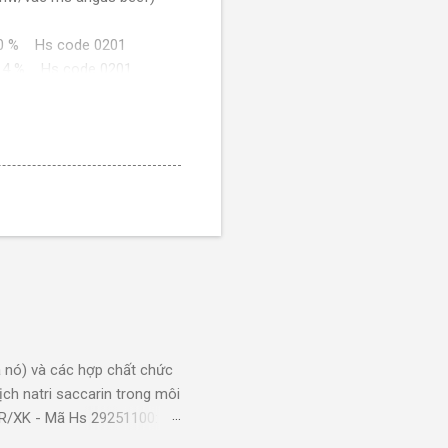
/ 0 % Hs code 0201
R/ 14 % Hs code 0201
meat co.,ltd, nhà máy chế
c) hàng mới 100%/ AU/ 0 %
at co.,ltd, nhà máy chế
/ AU/ 0 % Hs code 0201
w/vac) hàng mới 100%/ AU/ 0
R/ 14 % Hs code 0201
nkyo meat inc. ariake meat
 nó) và các hợp chất chức
: sankyo meat inc. ariake
ch natri saccarin trong môi
KR/XK - Mã Hs 29251100:
Hs code 0201
g dụng: Xi mạ sản phẩm bằng