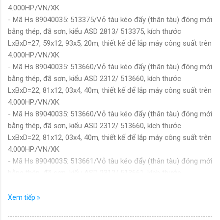
4.000HP./VN/XK
- Mã Hs 89040035: 513375/Vỏ tàu kéo đẩy (thân tàu) đóng mới
bằng thép, đã sơn, kiểu ASD 2813/ 513375, kích thước
LxBxD=27, 59x12, 93x5, 20m, thiết kế để lắp máy công suất trên
4.000HP./VN/XK
- Mã Hs 89040035: 513660/Vỏ tàu kéo đẩy (thân tàu) đóng mới
bằng thép, đã sơn, kiểu ASD 2312/ 513660, kích thước
LxBxD=22, 81x12, 03x4, 40m, thiết kế để lắp máy công suất trên
4.000HP./VN/XK
- Mã Hs 89040035: 513660/Vỏ tàu kéo đẩy (thân tàu) đóng mới
bằng thép, đã sơn, kiểu ASD 2312/ 513660, kích thước
LxBxD=22, 81x12, 03x4, 40m, thiết kế để lắp máy công suất trên
4.000HP./VN/XK
- Mã Hs 89040035: 513661/Vỏ tàu kéo đẩy (thân tàu) đóng mới
bằng thép, đã sơn, kiểu ASD 2312/ 513661, kích thước
LxBxD=22, 81x12, 03x4, 40m, thiết kế để lắp máy công suất trên
4.000HP./VN/XK
Xem tiếp »
- Mã Hs 89040035: 513661/Vỏ tàu kéo đẩy (thân tàu) đóng mới
bằng thép, đã sơn, kiểu ASD 2312/ 513661, kích thước