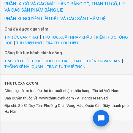
đưa ra thị trường trong nước với các nhãn hiệu
PHẦN IX: GỖ VÀ CÁC MẶT HÀNG BẰNG GỖ; THAN TỪ GỖ; LIE
suất 2x1903KW, tấn đăng ký 263 GT, số IMO 1098315, mới
được người tiêu dùng Việt Nam yêu thích. Hàng
VÀ CÁC SẢN PHẨM BẰNG LIE
100%/VN/XK
loạt sản phẩm thời trang công sở cao cấp như
PHẦN XI: NGUYÊN LIỆU DỆT VÀ CÁC SẢN PHẨM DỆT
- Mã Hs 89040035: V513652/Tàu kéo và đẩy ASD2312/513652,
GrusZ, May 10 Expert, May 10 Series, May 10
tên tàu VB-652, dài 22.03m, rộng 11.43m, cao mạn 4.41m, công
Chủ đề được quan tâm
Classic, May10 Classic Suit... Thương hiệu
suất 2x1903KW, tấn đăng ký 263 GT, số IMO 1098327, mới
Veston và nhiều thương hiệu thời trang được
TIN TỨC CẬP NHẬT
|
THỦ TỤC XUẤT NHẬP KHẨU
|
KIẾN THỨC TỔNG
100%/VN/XK
HỢP
|
THƯ VIỆN MỞ
|
TRA CỨU DỮ LIỆU
phát triển trong 20 năm qua của May 10 đ...
- Mã Hs 89040035: V513652/Tàu kéo và đẩy ASD2312/513652,
Cổng thủ tục hành chính công
tên tàu VB-652, dài 22.03m, rộng 11.43m, cao mạn 4.41m, công
TRA CỨU BIỂU THUẾ
|
THỦ TỤC HẢI QUAN
|
THƯ VIỆN VĂN BẢN
|
suất 2x1903KW, tấn đăng ký 263 GT, số IMO 1098327, mới
THỐNG KÊ HẢI QUAN
|
TRA CỨU THUẾ TNCN
100%/VN/XK
- Mã Hs 89040035: V515048/Tàu kéo và đẩy RSD2513/515048,
THUTUCXNK.COM
tên tàu VB-048, dài 23.98m, rộng 12.53m, chiều cao mạn
Công cụ hỗ trợ tra cứu thủ tục xuất nhập khẩu hàng đầu tại Việt Nam.
4.97m, công suất 2x2525KW, tấn đăng ký 353GT, số IMO
Bản quyền thuộc về: www.thutucxnk.com - All rights reserved
1061829, mới 100%./VN/XK
Địa chỉ: Số 82 Duy Tân, Phường Dịch Vọng Hậu, Quận Cầu Giấy, thành phố
- Mã Hs 89040035: V515048/Tàu kéo và đẩy RSD2513/515048,
Hà Nội
tên tàu VB-048, dài 23.98m, rộng 12.53m, chiều cao mạn
4.97m, công suất 2x2525KW, tấn đăng ký 353GT, số IMO
1061829, mới 100%./VN/XK