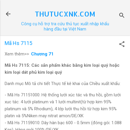
Chuyển đến nội dung chính
THUTUCXNK.COM
Công cụ hỗ trợ tra cứu thủ tục xuất nhập khẩu
hàng đầu tại Việt Nam
Mã Hs 7115
Xem thêm>>
Chương 71
Mã Hs 7115: Các sản phẩm khác bằng kim loại quý hoặc
kim loại dát phủ kim loại quý
Danh mục Mô tả chi tiết Thực tế kê khai của Chiều xuất khẩu:
- Mã Hs 71151000: Hệ thống lưới xúc tác và thu hồi, gồm lưới
xuc tác: 4 lưới platinum và 1 lưới multinit(từ hợp kim 95%
platinum và 5% Rhodium), 4 lớp lưới thu hồi từ hợp kim 95%
platin và 5%Niken may nitrat amon/DE/XK
- Mã Hs 71159010: Dây hàn bạc 600 - 0.5mm (đóng gói: 1.088
Kgs). Hàng mới 100%/DE/XK