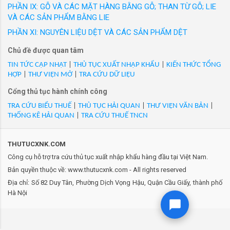
đưa ra thị trường trong nước với các nhãn hiệu
PHẦN IX: GỖ VÀ CÁC MẶT HÀNG BẰNG GỖ; THAN TỪ GỖ; LIE
- Mã Hs 60062100: 25-8888-00-1/Vải dệt kim từ bông (57%
được người tiêu dùng Việt Nam yêu thích. Hàng
VÀ CÁC SẢN PHẨM BẰNG LIE
Cotton 39% Viscose (Rayon) 4% Spandex), khổ 152 cm, đã tẩy
loạt sản phẩm thời trang công sở cao cấp như
trắng, mới 100%/VN/XK
PHẦN XI: NGUYÊN LIỆU DỆT VÀ CÁC SẢN PHẨM DỆT
GrusZ, May 10 Expert, May 10 Series, May 10
- Mã Hs 60062100: 26-15760-00/Vải dệt kim từ bông (66%
Chủ đề được quan tâm
Classic, May10 Classic Suit... Thương hiệu
cotton 34% Polyester), khổ 188/212 cm, đã tẩy trắng, mới
Veston và nhiều thương hiệu thời trang được
TIN TỨC CẬP NHẬT
|
THỦ TỤC XUẤT NHẬP KHẨU
|
KIẾN THỨC TỔNG
100%/VN/XK
HỢP
|
THƯ VIỆN MỞ
|
TRA CỨU DỮ LIỆU
phát triển trong 20 năm qua của May 10 đ...
- Mã Hs 60062100: 26-5866-00/Vải dệt kim từ bông (53%
Cổng thủ tục hành chính công
cotton 47% Polyester), khổ 170 cm, đã tẩy trắng, mới
100%/VN/XK
TRA CỨU BIỂU THUẾ
|
THỦ TỤC HẢI QUAN
|
THƯ VIỆN VĂN BẢN
|
THỐNG KÊ HẢI QUAN
|
TRA CỨU THUẾ TNCN
- Mã Hs 60062100: 26-8887-00/Vải dệt kim từ bông (43%
Cotton 29% Polyester 28% Viscose (Rayon), khổ 194 cm, đã
tẩy trắng, mới 100%/VN/XK
THUTUCXNK.COM
- Mã Hs 60062100: 26-8888-00/Vải dệt kim từ bông (57%
Công cụ hỗ trợ tra cứu thủ tục xuất nhập khẩu hàng đầu tại Việt Nam.
Cotton 39% Viscose (Rayon) 4% Spandex), khổ 152 cm, đã tẩy
Bản quyền thuộc về: www.thutucxnk.com - All rights reserved
trắng, mới 100%/VN/XK
Địa chỉ: Số 82 Duy Tân, Phường Dịch Vọng Hậu, Quận Cầu Giấy, thành phố
- Mã Hs 60062100: 418233000/Vải dệt kim 60% cotton 40%
Hà Nội
polyester chưa nhuộm khổ 34", định lượng 140 g/m2. Hàng mới
100%/VN/XK
- Mã Hs 60062100: 418333000/Vải dệt kim 100% cotton chưa