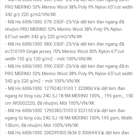
PRO MERINO 53% Merino Wool 38% Poly 9% Nylon 65"cut width
342 g/y 220 g/m2/VN/XK
- Mã Hs 60061000: 07X-25GF-25/Vải dệt kim đan ngang đã
nhuộm PRO MERINO 53% Merino Wool 38% Poly 9% Nylon
65"cut width 342 g/y 220 g/m2/VN/XK
- Mã Hs 60061000: 08X-25GF-25/Vải dệt kim đan ngang đã
in/210109 Single jersey 70% Merino Wool 30% Nylon 67"cut
width 192 g/y 120 g/m2 - mới 100%/VN/XK
- Mã Hs 60061000: 09X-25GF-25/Vải dệt kim đan ngang đã in
PRO MERINO 53% Merino Wool 38% Poly 9% Nylon 65"cut width
342 g/y 220 g/m2 - mới 100%/VN/XK
- Mã Hs 60061000: 1279242/3103 1 322806:Vải dệt kim đan
ngang từ lông cừu 24G SJ 18.9M MERINO 100%_ 195 gsm_ 150
cm WOD02220, đã nhuộm; Mới 100%/VN/XK
- Mã Hs 60061000: 1292382/3103 0 323155:Vải dệt kim đan
ngang từ lông cừu 24G SJ 18.9M MERINO 100% 195 gsm, Width
150cm, đã nhuộm; Mới 100%/VN/XK
- Mã Hs 60061000: 200299305:5636 0 300694:Vải dệt kim đan