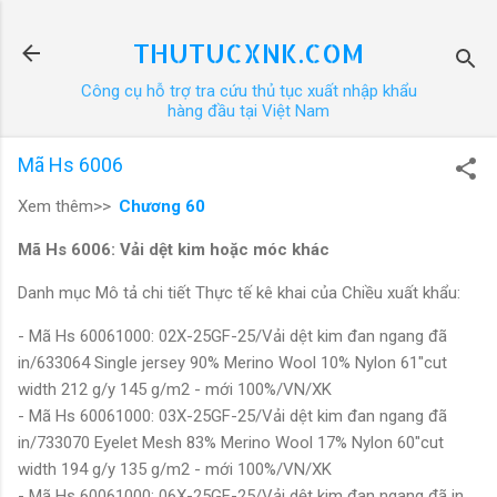
Chuyển đến nội dung chính
THUTUCXNK.COM
Công cụ hỗ trợ tra cứu thủ tục xuất nhập khẩu
hàng đầu tại Việt Nam
Mã Hs 6006
Xem thêm>>
Chương 60
Mã Hs 6006: Vải dệt kim hoặc móc khác
Danh mục Mô tả chi tiết Thực tế kê khai của Chiều xuất khẩu:
- Mã Hs 60061000: 02X-25GF-25/Vải dệt kim đan ngang đã
in/633064 Single jersey 90% Merino Wool 10% Nylon 61"cut
width 212 g/y 145 g/m2 - mới 100%/VN/XK
- Mã Hs 60061000: 03X-25GF-25/Vải dệt kim đan ngang đã
in/733070 Eyelet Mesh 83% Merino Wool 17% Nylon 60"cut
width 194 g/y 135 g/m2 - mới 100%/VN/XK
- Mã Hs 60061000: 06X-25GF-25/Vải dệt kim đan ngang đã in