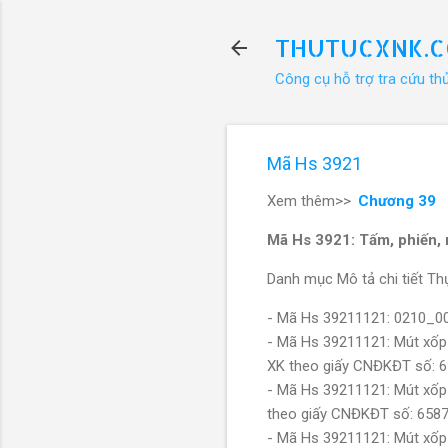
THUTUCXNK.
Công cụ hỗ trợ tra cứu th
Mã Hs 3921
Xem thêm>>
Chương 39
Mã Hs 3921: Tấm, phiến, m
Danh mục Mô tả chi tiết Thự
- Mã Hs 39211121: 0210_
- Mã Hs 39211121: Mút xốp
XK theo giấy CNĐKĐT số: 
- Mã Hs 39211121: Mút xốp
theo giấy CNĐKĐT số: 658
- Mã Hs 39211121: Mút xốp