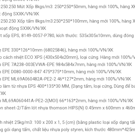
250.250 Mút Xốp 8kgs/m3: 250*250*50mm, hàng mới 100%, hàng XK 
ạt động SXXK/VN/XK
-250.250 Xốp tấm 8kgs/m3:250*250*100mm, hàng mới 100%, hàng XK
o hoạt động SXXK/VN/XK
 xốp EPS, 8149-0057-P780, kích thước: 535x305x10mm, dùng đóng 
ẹ EPE 330*126*10mm (68025846), hàng mới 100%/VN/XK
p cách nhiệt ECO XPS (430x504x20mm), loại cứng. Hàng mới 100%
ốp EPE 7A238-003EVWA-EPE 984x584x7mm, hàng mới 100%/VN/XK
ốp EPE D080-0000-847 475*375*10mm, hàng mới 100%/VN/XK
ốp EPE ML69A060482A-PE2-2 46*127*2mm, hàng mới 100%/VN/XK
 làm từ nhựa EPS 400*135*30 MM, (Dạng tấm, loại cứng, Dùng để 
/XK
ốp ML69A060441A-PE2-2(MOI) 66*163*2mm, hàng mới 100%/VN/XK
n sheet-2/Tấm lót nhựa thomson HIPS(N) 0.45mm x 600mm x 460m
 nhiệt 25kg/m3: 100 x 200 x 1, 5 (cm) (bằng plastic loại xốp dạng
g gói dạng tấm, chất liệu nhựa poly styren, kích thước 480mm*4