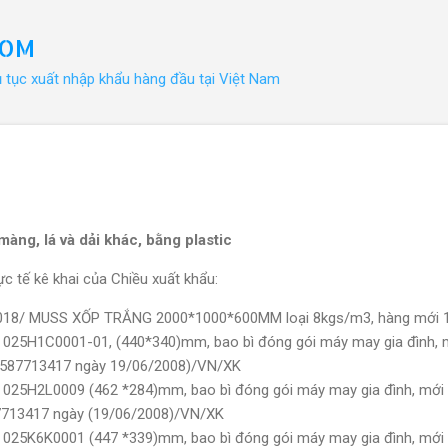
Chuyển đến nội dung chính
COM
ủ tục xuất nhập khẩu hàng đầu tại Việt Nam
àng, lá và dải khác, bằng plastic
c tế kê khai của Chiều xuất khẩu:
0018/ MUSS XỐP TRẮNG 2000*1000*600MM loại 8kgs/m3, hàng mới
 025H1C0001-01, (440*340)mm, bao bì đóng gói máy may gia đình, 
6587713417 ngày 19/06/2008)/VN/XK
 025H2L0009 (462 *284)mm, bao bì đóng gói máy may gia đình, mới
7713417 ngày (19/06/2008)/VN/XK
 025K6K0001 (447 *339)mm, bao bì đóng gói máy may gia đình, mới