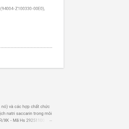
 (94004-Z100330-00E0),
200mm, hàng mới
m. Mới 100%/VN/XK
m. Mới 100%/VN/XK
. Mới 100%/VN/XK
ới 100%/VN/XK
m. Mới 100%/VN/XK
ản phẩm. Mới 100%/VN/XK
m. Mới 100%/VN/XK
. Mới 100%/VN/XK
 màu trắng, dùng để làm
 nó) và các hợp chất chức
ch natri saccarin trong môi
KR/XK - Mã Hs 29251100:
g dụng: Xi mạ sản phẩm bằng