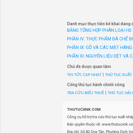
- Mã Hs 39211191: 5110100
công sở c
dạng mềm, dùng trong đón
hiệu Vest
- Mã Hs 39211191: 5110100
dạng mềm, dùng trong đón
Danh mục thực tiễn kê khai đang 
- Mã Hs 39211191: 5110100
BẢNG TỔNG HỢP PHÂN LOẠI HS
dạng mềm, dùng trong đón
PHẦN IV: THỰC PHẨM ĐÃ CHẾ B
- Mã Hs 39211191: 5110100
PHẦN IX: GỖ VÀ CÁC MẶT HÀNG 
dạng mềm, dùng trong đón
PHẦN XI: NGUYÊN LIỆU DỆT VÀ
- Mã Hs 39211191: 599631/
thước: L434*W216*H83mm,
Chủ đề được quan tâm
- Mã Hs 39211191: 599634/
TIN TỨC CẬP NHẬT
|
THỦ TỤC XUẤT
thước: L434*W216*H83mm,
Cổng thủ tục hành chính công
- Mã Hs 39211191: 613221/
TRA CỨU BIỂU THUẾ
|
THỦ TỤC HẢI
thước: L893*W219*H24mm,
- Mã Hs 39211191: 613233/
thước: L342*W260*H148mm
THUTUCXNK.COM
- Mã Hs 39211191: 613234/
Công cụ hỗ trợ tra cứu thủ tục xuất nh
thước: L342*W260*H80mm,
Bản quyền thuộc về: www.thutucxnk.com
- Mã Hs 39211191: 645003/
Địa chỉ: Số 82 Duy Tân, Phường Dịch V