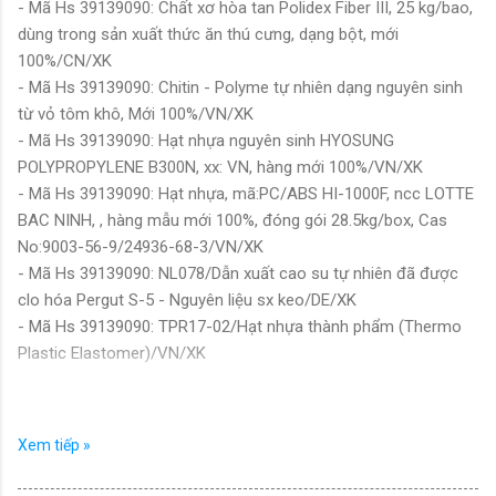
- Mã Hs 39139090: Chất xơ hòa tan Polidex Fiber III, 25 kg/bao,
dùng trong sản xuất thức ăn thú cưng, dạng bột, mới
100%/CN/XK
- Mã Hs 39139090: Chitin - Polyme tự nhiên dạng nguyên sinh
từ vỏ tôm khô, Mới 100%/VN/XK
- Mã Hs 39139090: Hạt nhựa nguyên sinh HYOSUNG
POLYPROPYLENE B300N, xx: VN, hàng mới 100%/VN/XK
- Mã Hs 39139090: Hạt nhựa, mã:PC/ABS HI-1000F, ncc LOTTE
BAC NINH, , hàng mẫu mới 100%, đóng gói 28.5kg/box, Cas
No:9003-56-9/24936-68-3/VN/XK
- Mã Hs 39139090: NL078/Dẫn xuất cao su tự nhiên đã được
clo hóa Pergut S-5 - Nguyên liệu sx keo/DE/XK
- Mã Hs 39139090: TPR17-02/Hạt nhựa thành phẩm (Thermo
Plastic Elastomer)/VN/XK
Danh mục Mô tả chi tiết Thực tế kê khai của Chiều nhập
khẩu:
Xem tiếp »
Nguồn: www.thutucxnk.com
Trong trường hợp muốn có thêm các trường thông tin khác liên