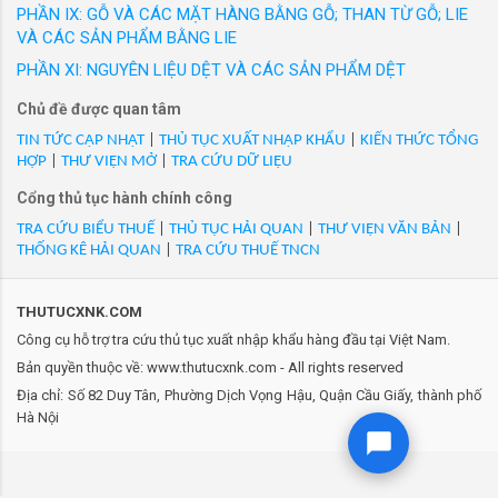
3913
đưa ra thị trường trong nước với các nhãn hiệu
PHẦN IX: GỖ VÀ CÁC MẶT HÀNG BẰNG GỖ; THAN TỪ GỖ; LIE
- Mã Hs 39139090: Bbcnl.09.05.01 xanthan gum (xanthan gum
được người tiêu dùng Việt Nam yêu thích. Hàng
VÀ CÁC SẢN PHẨM BẰNG LIE
ziboxan f80),cas:11138-66-2,cd:tạo liên kết,ổn định nhũ
loạt sản phẩm thời trang công sở cao cấp như
PHẦN XI: NGUYÊN LIỆU DỆT VÀ CÁC SẢN PHẨM DỆT
tương,kiểm soát độ nhớt,tạo gel dùng trong sản xuất mỹ
GrusZ, May 10 Expert, May 10 Series, May 10
Chủ đề được quan tâm
phẩm,dạnh rắn,nsx:deosen biochemical (ordos) ltd/ CN Hs
Classic, May10 Classic Suit... Thương hiệu
code 3913
Veston và nhiều thương hiệu thời trang được
TIN TỨC CẬP NHẬT
|
THỦ TỤC XUẤT NHẬP KHẨU
|
KIẾN THỨC TỔNG
HỢP
|
THƯ VIỆN MỞ
|
TRA CỨU DỮ LIỆU
- Mã Hs 39139090: Beta glucan (polymers tự nhiên) chiết xuất
phát triển trong 20 năm qua của May 10 đ...
từ men saccharomyces cerevisiae: m-gard particulate ew -
Cổng thủ tục hành chính công
cas: 9012-72-0, dùng làm nlsx thực phẩm, nhà sx: biotec
TRA CỨU BIỂU THUẾ
|
THỦ TỤC HẢI QUAN
|
THƯ VIỆN VĂN BẢN
|
betaglucans as, 25kg/box (mới 100%)/ NO/ 0% Hs code 3913
THỐNG KÊ HẢI QUAN
|
TRA CỨU THUẾ TNCN
- Mã Hs 39139090: Bioecolia,thành phần alpha-glucan
oligosaccharide, polymer tự nhiên, dùng trong ngành sản xuất
THUTUCXNK.COM
mỹ phẩm, 25kg/carton, hàng mới 100%,mã cas:27707-45-5 (tỉ
Công cụ hỗ trợ tra cứu thủ tục xuất nhập khẩu hàng đầu tại Việt Nam.
lệ: 100%)./ FR/ 0% Hs code 3913
Bản quyền thuộc về: www.thutucxnk.com - All rights reserved
- Mã Hs 39139090: Chất làm đặc sử dụng trong thực phẩm
Địa chỉ: Số 82 Duy Tân, Phường Dịch Vọng Hậu, Quận Cầu Giấy, thành phố
gellan gum low acyl,b/n:2025120611, 25kg/drum,
Hà Nội
hsd:05/12/2027, số công bố 002/f.i.c/2025 ngày:09/09/2025,
mới 100%/ CN/ 0% Hs code 3913
- Mã Hs 39139090: Chất xanthan gum (cas: 11138-66-2) dùng