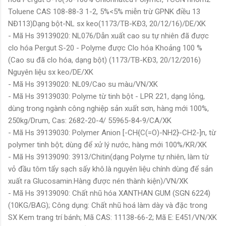
Toluene CAS 108-88-3 1-2, 5%<5% miễn trừ GPNK điều 13
NĐ113)Dạng bột-NL sx keo(1173/TB-KĐ3, 20/12/16)/DE/XK
- Mã Hs 39139020: NL076/Dẫn xuất cao su tự nhiên đã được
clo hóa Pergut S-20 - Polyme được Clo hóa Khoảng 100 %
(Cao su đã clo hóa, dạng bột) (1173/TB-KĐ3, 20/12/2016)
Nguyên liệu sx keo/DE/XK
- Mã Hs 39139020: NL09/Cao su màu/VN/XK
- Mã Hs 39139030: Polyme từ tinh bột - LPR 221, dạng lỏng,
dùng trong ngành công nghiệp sản xuất sơn, hàng mới 100%,
250kg/Drum, Cas: 2682-20-4/ 55965-84-9/CA/XK
- Mã Hs 39139030: Polymer Anion [-CH{C(=O)-NH2}-CH2-]n, từ
polymer tinh bột; dùng để xử lý nước, hàng mới 100%/KR/XK
- Mã Hs 39139090: 3913/Chitin(dạng Polyme tự nhiên, làm từ
vỏ đầu tôm tẩy sạch sấy khô.là nguyên liệu chính dùng để sản
xuất ra Glucosamin.Hàng được nén thành kiện)/VN/XK
- Mã Hs 39139090: Chất nhũ hóa XANTHAN GUM (SGN 6224)
(10KG/BAG); Công dụng: Chất nhũ hoá làm dày và đặc trong
SX Kem trang trí bánh; Mã CAS: 11138-66-2; Mã E: E451/VN/XK