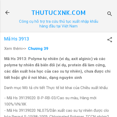
Chuyển đến nội dung chính
THUTUCXNK.COM
Công cụ hỗ trợ tra cứu thủ tục xuất nhập khẩu
hàng đầu tại Việt Nam
Mã Hs 3913
Xem thêm>>
Chương 39
Mã Hs 3913: Polyme tự nhiên (ví dụ, axit alginic) và các
polyme tự nhiên đã biến đổi (ví dụ, protein đã làm cứng,
các dẫn xuất hóa học của cao su tự nhiên), chưa được chi
tiết hoặc ghi ở nơi khác, dạng nguyên sinh
Danh mục Mô tả chi tiết Thực tế kê khai của Chiều xuất khẩu:
- Mã Hs 39139020: B-P-RB-03/Cao su màu, Hàng mới
100%/VN/XK
- Mã Hs 39139020: NL075/Dẫn xuất cao su tự nhiên được clo
hóa Pergut S-10(98-100% Chlorinated Polymer, TCCN nhóm2