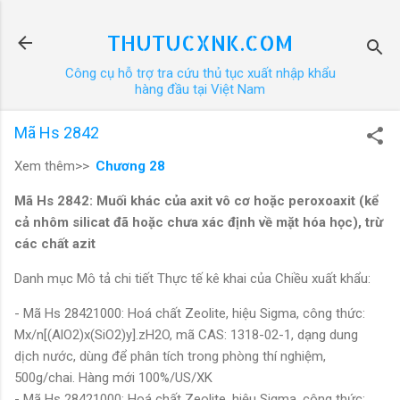
Chuyển đến nội dung chính
THUTUCXNK.COM
Công cụ hỗ trợ tra cứu thủ tục xuất nhập khẩu
hàng đầu tại Việt Nam
Mã Hs 2842
Xem thêm>>
Chương 28
Mã Hs 2842: Muối khác của axit vô cơ hoặc peroxoaxit (kể
cả nhôm silicat đã hoặc chưa xác định về mặt hóa học), trừ
các chất azit
Danh mục Mô tả chi tiết Thực tế kê khai của Chiều xuất khẩu:
- Mã Hs 28421000: Hoá chất Zeolite, hiệu Sigma, công thức:
Mx/n[(AlO2)x(SiO2)y].zH2O, mã CAS: 1318-02-1, dạng dung
dịch nước, dùng để phân tích trong phòng thí nghiệm,
500g/chai. Hàng mới 100%/US/XK
- Mã Hs 28421000: Hoá chất Zeolite, hiệu Sigma, công thức: