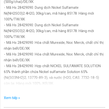
(500g/chai)/DE/XK
- Mã Hs 28429090: Dung dịch Nickel Sulfamate
Ni(NH2SO3)2.4H2O, 30kg/can, mã hàng 85178. Hàng mới
100%/TW/XK
- Mã Hs 28429090: Dung dịch Nickel Sulfamate
Ni(NH2SO3)2.4H2O, 30kg/can, mã hàng 85178. Hàng mới
100%/TW/XK
- Mã Hs 28429090: Hóa chất Murexide, Nsx: Merck, chất chỉ thị
nhận biết/DE/XK
- Mã Hs 28429090: Hóa chất Murexide, Nsx: Merck, chất chỉ thị
nhận biết/DE/XK
- Mã Hs 28429090: Hợp chất NICKEL SULFAMATE SOLUTION
65% thành phần chứa Nickel sulfamate Solution 65%
(Ni(SO3NH2)2; 13770-89-3), và nước (H2O, CAS: 7732-18-5)
còn lại. Hàng mới 100%./KR/XK
- Mã Hs 28429090: Hợp chất NICKEL SULFAMATE SOLUTION
65% thành phần chứa Nickel sulfamate Solution 65%
Xem tiếp »
(Ni(SO3NH2)2; 13770-89-3), và nước (H2O, CAS: 7732-18-5)
còn lại. Hàng mới 100%./KR/XK