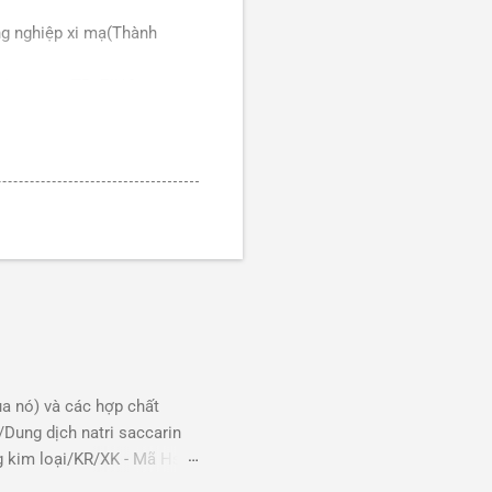
ng nghiệp xi mạ(Thành
ệp xi mạ, TP: ZINC
ệp xi mạ, TP: ZINC
ệp xi mạ, TP: ZINC
 (NVL tự cung
 (NVL tự cung
 (NVL tự cung
 (NVL tự cung
a nó) và các hợp chất
/Dung dịch natri saccarin
 (NVL tự cung
g kim loại/KR/XK - Mã Hs
 100%, công dụng: Xi mạ