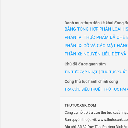
trang cô
=4unit(1unit=0.25 lít))ca
Thương h
2837
- Mã Hs 28371900: 5449378#
Danh mục thực tiễn kê khai đang đ
công nghiệp mạ điện. hàn
BẢNG TỔNG HỢP PHÂN LOẠI H
- Mã Hs 28371900: A0100025
PHẦN IV: THỰC PHẨM ĐÃ CHẾ B
(<=1%); 584-08-7 (<=1%)/
PHẦN IX: GỖ VÀ CÁC MẶT HÀNG
- Mã Hs 28371900: A0100029
cas 151-50-8 (0,5%), 7732
PHẦN XI: NGUYÊN LIỆU DỆT V
- Mã Hs 28371900: A010003
Chủ đề được quan tâm
- Mã Hs 28371900: Bv#&pot
TIN TỨC CẬP NHẬT
|
THỦ TỤC XUẤT
50-5, dùng trong việc mạ 
- Mã Hs 28371900: Copper 
Cổng thủ tục hành chính công
bản dùng trong xi mạ. mới 
TRA CỨU BIỂU THUẾ
|
THỦ TỤC HẢI
- Mã Hs 28371900: D301000
2837
THUTUCXNK.COM
- Mã Hs 28371900: Fbc001#
Công cụ hỗ trợ tra cứu thủ tục xuất nhậ
(potassium gold cyanide (
Bản quyền thuộc về: www.thutucxnk.com 
- Mã Hs 28371900: Imitatio
Địa chỉ: Số 82 Duy Tân, Phường Dịch V