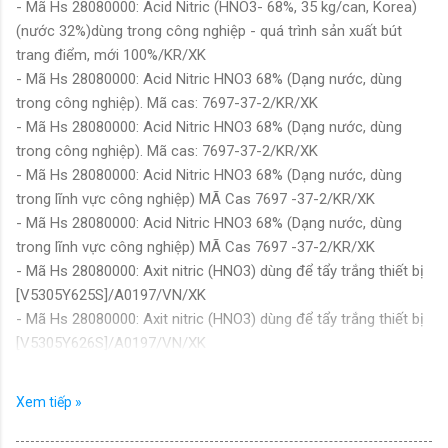
- Mã Hs 28080000: Acid Nitric (HNO3- 68%, 35 kg/can, Korea)
(nước 32%)dùng trong công nghiệp - quá trình sản xuất bút
trang điểm, mới 100%/KR/XK
- Mã Hs 28080000: Acid Nitric HNO3 68% (Dạng nước, dùng
trong công nghiệp). Mã cas: 7697-37-2/KR/XK
- Mã Hs 28080000: Acid Nitric HNO3 68% (Dạng nước, dùng
trong công nghiệp). Mã cas: 7697-37-2/KR/XK
- Mã Hs 28080000: Acid Nitric HNO3 68% (Dạng nước, dùng
trong lĩnh vực công nghiệp) MÃ Cas 7697 -37-2/KR/XK
- Mã Hs 28080000: Acid Nitric HNO3 68% (Dạng nước, dùng
trong lĩnh vực công nghiệp) MÃ Cas 7697 -37-2/KR/XK
- Mã Hs 28080000: Axit nitric (HNO3) dùng để tẩy trắng thiết bị
[V5305Y625S]/A0197/VN/XK
- Mã Hs 28080000: Axit nitric (HNO3) dùng để tẩy trắng thiết bị
[V5305Y626S]/A0197/VN/XK
- Mã Hs 28080000: Axit nitric (HNO3) dùng để tẩy trắng thiết bị
[V5305Y665S]/A0197/VN/XK
Xem tiếp »
- Mã Hs 28080000: Axit nitric (HNO3) dùng để tẩy trắng thiết bị
[V5305Y666S]/A0197/VN/XK