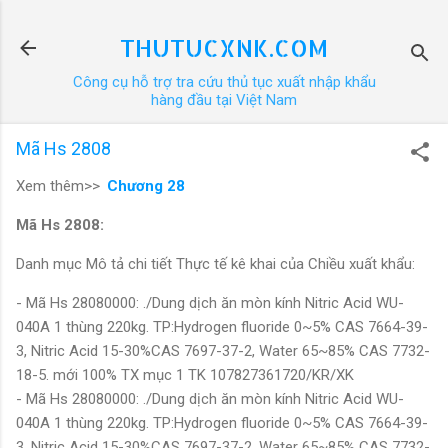
Chuyển đến nội dung chính
THUTUCXNK.COM
Công cụ hỗ trợ tra cứu thủ tục xuất nhập khẩu
hàng đầu tại Việt Nam
Mã Hs 2808
Xem thêm>>
Chương 28
Mã Hs 2808:
Danh mục Mô tả chi tiết Thực tế kê khai của Chiều xuất khẩu:
- Mã Hs 28080000: ./Dung dịch ăn mòn kính Nitric Acid WU-
040A 1 thùng 220kg. TP:Hydrogen fluoride 0~5% CAS 7664-39-
3, Nitric Acid 15-30%CAS 7697-37-2, Water 65~85% CAS 7732-
18-5. mới 100% TX mục 1 TK 107827361720/KR/XK
- Mã Hs 28080000: ./Dung dịch ăn mòn kính Nitric Acid WU-
040A 1 thùng 220kg. TP:Hydrogen fluoride 0~5% CAS 7664-39-
3, Nitric Acid 15-30%CAS 7697-37-2, Water 65~85% CAS 7732-