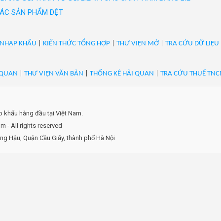
g đã nung dạng bột, CaO: 65-70%, kc:0-3mm, dùng cải tạo đất NN.H
 CÁC SẢN PHẨM DỆT
 Thành từ mỏ Cty Đông Bắc kt đá tại mỏ đá vôi Kim Lũ, Kim Hóa, 
g đã nung dạng bột, CaO: 70%, kc:0-3mm, dùng cải tạo đất NN.Hàng
nh từ mỏ Cty Đông Bắc kt đá tại mỏ đá vôi Kim Lũ, Kim Hóa, Tuyên
 NHẬP KHẨU
|
KIẾN THỨC TỔNG HỢP
|
THƯ VIỆN MỞ
|
TRA CỨU DỮ LIỆU
g đã nung dạng bột, CaO: 70%, kc:0-3mm, dùng cải tạo đất NN.Hàng
nh từ mỏ Cty Đông Bắc kt đá tại mỏ đá vôi Kim Lũ, Kim Hóa, Tuyên
 QUAN
|
THƯ VIỆN VĂN BẢN
|
THỐNG KÊ HẢI QUAN
|
TRA CỨU THUẾ TNC
g đã nung dạng bột, CaO: 70%, kc:0-3mm, dùng cải tạo đất NN.Hàng
nh từ mỏ Cty Đông Bắc kt đá tại mỏ đá vôi Kim Lũ, Kim Hóa, Tuyên
g đã nung dạng cục đóng bao jumbo, CaO: 90%, kc: 10-70 mm.NSX: 
á tại mỏ đá vôi Kim Lũ, Kim Lũ, Kim Hóa, Tuyên Hóa, Quảng Bình/
ập khẩu hàng đầu tại Việt Nam.
g đã nung dạng cục kích cỡ 1cm-7cm, CaO>=80% đến CaO<88%, hàng 
 - All rights reserved
inh.DN đc KT:CT TNHH Vôi Hạ Long QN. NSX: CTCP Tập Đoàn DAM
ọng Hậu, Quận Cầu Giấy, thành phố Hà Nội
g đã nung dạng cục kích cỡ 1cm-7cm, CaO>=80% đến CaO<88%, hàng 
inh.DN đc KT:CT TNHH Vôi Hạ Long QN. NSX: CTCP Tập Đoàn DAM
g đã nung dạng cục kích cỡ 1cm-7cm, CaO>=80% đến CaO<88%, hàng 
inh.DN đc KT:CT TNHH Vôi Hạ Long QN. NSX: CTCP Tập Đoàn DAM
g đã nung dạng cục kích cỡ 1cm-7cm, CaO>=80% đến CaO<88%, hàng
yên Hoá, Quảng Bình.DN đc KT:CTCP DTKS Than Đông Bắc.NSX: CT
g đã nung dạng cục kích cỡ 1cm-7cm, CaO>=80% đến CaO<88%, hàng