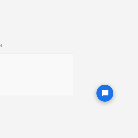
àng rời.NSX:Cty CPQT Đức
Tuyên Hóa, QB./VN/XK
 rời.NSX:Cty CPQT Đức Hòa
 Hóa, QB./VN/XK
 rời.NSX:Cty CPQT Đức Hòa
 Hóa, QB./VN/XK
N
 rời.NSX:Cty CPQT Đức Hòa
 Hóa, QB./VN/XK
Cty CPSX VCN 218, Cty
VN/XK
rời. Mỏ KT: Khối 2, Sơn
IK/VN/XK
rời. Mỏ KT: Khối 2, Sơn
IK/VN/XK
rời. Mỏ KT: Khối 2, Sơn
IK/VN/XK
 rời. Mỏ KT: Khu vực Kim
CP Tập Đoàn DAMIK/VN/XK
 rời. Mỏ KT: Khu vực Kim