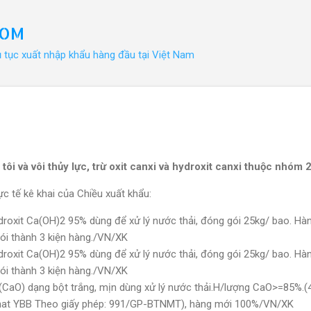
Chuyển đến nội dung chính
COM
ủ tục xuất nhập khẩu hàng đầu tại Việt Nam
tôi và vôi thủy lực, trừ oxit canxi và hydroxit canxi thuộc nhóm 
c tế kê khai của Chiều xuất khẩu:
droxit Ca(OH)2 95% dùng để xử lý nước thải, đóng gói 25kg/ bao. Hà
ói thành 3 kiện hàng./VN/XK
droxit Ca(OH)2 95% dùng để xử lý nước thải, đóng gói 25kg/ bao. Hà
ói thành 3 kiện hàng./VN/XK
(CaO) dạng bột trắng, mịn dùng xử lý nước thải.H/lượng CaO>=85%.(4
onat YBB Theo giấy phép: 991/GP-BTNMT), hàng mới 100%/VN/XK