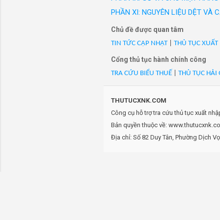
- Mã Hs 25221000: Vôi sốn
PHẦN XI: NGUYÊN LIỆU DỆT VÀ
Hòa mua đá của Cty Trường
Chủ đề được quan tâm
- Mã Hs 25221000: Vôi sốn
mua đá của Cty Trường Thà
TIN TỨC CẬP NHẬT
|
THỦ TỤC XUẤT
- Mã Hs 25221000: Vôi sốn
Cổng thủ tục hành chính công
mua đá của Cty Trường Thà
TRA CỨU BIỂU THUẾ
|
THỦ TỤC HẢI
- Mã Hs 25221000: Vôi sốn
mua đá của Cty Trường Thà
- Mã Hs 25221000: Vôi sốn
THUTUCXNK.COM
CPĐTKS-Than Đông Bắc kt đ
Công cụ hỗ trợ tra cứu thủ tục xuất nh
- Mã Hs 25221000: Vôi sốn
Bản quyền thuộc về: www.thutucxnk.com
Dương, Hoành Bồ, Quảng N
Địa chỉ: Số 82 Duy Tân, Phường Dịch V
- Mã Hs 25221000: Vôi sốn
Dương, Hoành Bồ, Quảng N
- Mã Hs 25221000: Vôi sốn
Dương, Hoành Bồ, Quảng N
- Mã Hs 25221000: Vôi sốn
Lũ, xã Kim Hoá, huyện Tu
- Mã Hs 25221000: Vôi sốn