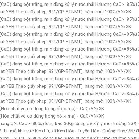
(CaO) dạng bột trắng, mịn dùng xử lý nước thải.H/lượng CaO>=85%.(7
onat YBB Theo giấy phép: 991/GP-BTNMT), hàng mới 100%/VN/XK
(CaO) dạng bột trắng, mịn dùng xử lý nước thải.H/lượng CaO>=85%.(7
onat YBB Theo giấy phép: 991/GP-BTNMT), hàng mới 100%/VN/XK
(CaO) dạng bột trắng, mịn dùng xử lý nước thải.H/lượng CaO>=85%.(7
onat YBB Theo giấy phép: 991/GP-BTNMT), hàng mới 100%/VN/XK
(CaO) dạng bột trắng, mịn dùng xử lý nước thải.H/lượng CaO>=85%.(7
onat YBB Theo giấy phép: 991/GP-BTNMT), hàng mới 100%/VN/XK
(CaO) dạng bột trắng, mịn dùng xử lý nước thải.H/lượng CaO>=85%.(7
onat YBB Theo giấy phép: 991/GP-BTNMT), hàng mới 100%/VN/XK
(CaO) dạng bột trắng, mịn dùng xử lý nước thải.H/lượng CaO>=85%.(7
onat YBB Theo giấy phép: 991/GP-BTNMT), hàng mới 100%/VN/XK
(CaO) dạng bột trắng, mịn dùng xử lý nước thải.H/lượng CaO>=85%.(7
onat YBB Theo giấy phép: 991/GP-BTNMT), hàng mới 100%/VN/XK
 (Hóa chất vô cơ dùng trong hồ xi mạ) - CaO/VN/XK
 (Hóa chất vô cơ dùng trong hồ xi mạ) - CaO/VN/XK
 nung CN, CaO>=80%, đóng bao 30kg; dùng để xử lý môi trường.NS
ôi tại mỏ khu vực Kim Lũ, xã Kim Hóa- Tuyên Hóa- Quảng Bình/VN/X
 nung CN, CaO>=80%, đóng bao 30kg; dùng để xử lý môi trường.NS