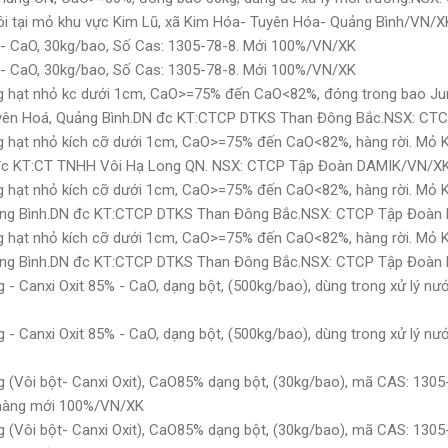
ôi tại mỏ khu vực Kim Lũ, xã Kim Hóa- Tuyên Hóa- Quảng Bình/VN/X
 - CaO, 30kg/bao, Số Cas: 1305-78-8. Mới 100%/VN/XK
 - CaO, 30kg/bao, Số Cas: 1305-78-8. Mới 100%/VN/XK
g hạt nhỏ kc dưới 1cm, CaO>=75% đến CaO<82%, đóng trong bao Jum
Tuyên Hoá, Quảng Bình.DN đc KT:CTCP DTKS Than Đông Bắc.NSX: C
g hạt nhỏ kích cỡ dưới 1cm, CaO>=75% đến CaO<82%, hàng rời. Mỏ K
đc KT:CT TNHH Vôi Hạ Long QN. NSX: CTCP Tập Đoàn DAMIK/VN/X
g hạt nhỏ kích cỡ dưới 1cm, CaO>=75% đến CaO<82%, hàng rời. Mỏ K
ảng Bình.DN đc KT:CTCP DTKS Than Đông Bắc.NSX: CTCP Tập Đoà
g hạt nhỏ kích cỡ dưới 1cm, CaO>=75% đến CaO<82%, hàng rời. Mỏ K
ảng Bình.DN đc KT:CTCP DTKS Than Đông Bắc.NSX: CTCP Tập Đoà
- Canxi Oxit 85% - CaO, dạng bột, (500kg/bao), dùng trong xử lý nướ
- Canxi Oxit 85% - CaO, dạng bột, (500kg/bao), dùng trong xử lý nướ
 (Vôi bột- Canxi Oxit), CaO85% dạng bột, (30kg/bao), mã CAS: 1305-
i hàng mới 100%/VN/XK
 (Vôi bột- Canxi Oxit), CaO85% dạng bột, (30kg/bao), mã CAS: 1305-