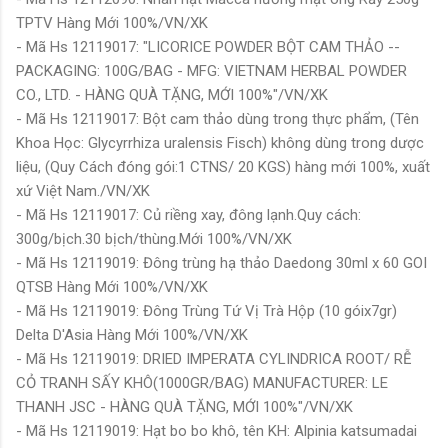
TPTV Hàng Mới 100%/VN/XK
- Mã Hs 12119017: "LICORICE POWDER BỘT CAM THẢO --
PACKAGING: 100G/BAG - MFG: VIETNAM HERBAL POWDER
CO., LTD. - HÀNG QUÀ TẶNG, MỚI 100%"/VN/XK
- Mã Hs 12119017: Bột cam thảo dùng trong thực phẩm, (Tên
Khoa Học: Glycyrrhiza uralensis Fisch) không dùng trong dược
liệu, (Quy Cách đóng gói:1 CTNS/ 20 KGS) hàng mới 100%, xuất
xứ Việt Nam./VN/XK
- Mã Hs 12119017: Củ riềng xay, đông lạnh.Quy cách:
300g/bịch.30 bịch/thùng.Mới 100%/VN/XK
- Mã Hs 12119019: Đông trùng hạ thảo Daedong 30ml x 60 GOI
QTSB Hàng Mới 100%/VN/XK
- Mã Hs 12119019: Đông Trùng Tứ Vị Trà Hộp (10 góix7gr)
Delta D'Asia Hàng Mới 100%/VN/XK
- Mã Hs 12119019: DRIED IMPERATA CYLINDRICA ROOT/ RỄ
CỎ TRANH SẤY KHÔ(1000GR/BAG) MANUFACTURER: LE
THANH JSC - HÀNG QUÀ TẶNG, MỚI 100%"/VN/XK
- Mã Hs 12119019: Hạt bo bo khô, tên KH: Alpinia katsumadai