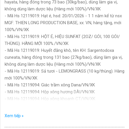
hayata, hàng đóng trong 73 bao (30kg/bao), dùng làm gia vị,
không dùng làm dược liệu (Hàng mới 100%)/VN/XK
- Mã Hs 12119019: Hạt é, hsd: 20/01/2026 - 1 1 năm kể từ nsx
MGF: THIEN LONG PRODUCTION BASE, xx: VN, hàng tặng, mới
100%/VN/XK
- Mã Hs 12119019: HỘT É, HIỆU SUNFAT (2OZ/ GÓI, 100 GÓI/
THÙNG). HÀNG MỚI 100%./VN/XK
- Mã Hs 12119019: Huyết đằng khô, tên KH: Sargentodoxa
cuneata, hàng đóng trong 131 bao (27kg/bao), dùng làm gia vị,
không dùng làm dược liệu (Hàng mới 100%)/VN/XK
- Mã Hs 12119019: Sả tươi - LEMONGRASS (10 kg/thùng). Hàng
mới 100%/VN/XK
- Mã Hs 12119094: Giác trầm xông Dana/VN/XK
- Mã Hs 12119094: Hộp xông hương DÀI/VN/XK
- Mã Hs 12119094: Hộp xông khoanh CT/VN/XK
- Mã Hs 12119094: Vòng cổ PL ĐB D8/VN/XK
- Mã Hs 12119094: Vòng cổ PL mắt tử tượng/VN/XK
Xem tiếp »
- Mã Hs 12119094: Vòng tay PL đen D08/VN/XK
- Mã Hs 12119094: Vòng tay PL mắt tử D16/VN/XK