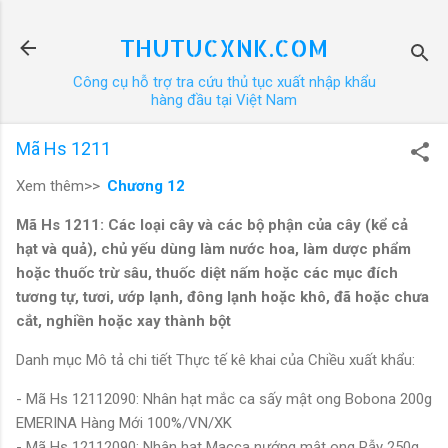
Chuyển đến nội dung chính
THUTUCXNK.COM
Công cụ hỗ trợ tra cứu thủ tục xuất nhập khẩu
hàng đầu tại Việt Nam
Mã Hs 1211
Xem thêm>>
Chương 12
Mã Hs 1211: Các loại cây và các bộ phận của cây (kể cả
hạt và quả), chủ yếu dùng làm nước hoa, làm dược phẩm
hoặc thuốc trừ sâu, thuốc diệt nấm hoặc các mục đích
tương tự, tươi, ướp lạnh, đông lạnh hoặc khô, đã hoặc chưa
cắt, nghiền hoặc xay thành bột
Danh mục Mô tả chi tiết Thực tế kê khai của Chiều xuất khẩu:
- Mã Hs 12112090: Nhân hạt mắc ca sấy mật ong Bobona 200g
EMERINA Hàng Mới 100%/VN/XK
- Mã Hs 12112090: Nhân hạt Macca nướng mật ong Rẫy 250g