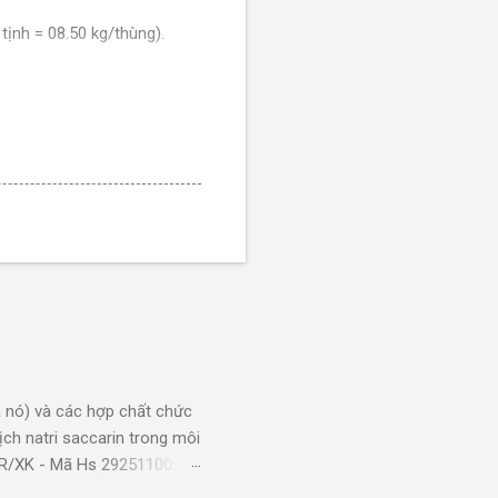
tịnh = 08.50 kg/thùng).
N/XK
us) (14oz x 30),
11.92Kg/thùng)./VN/XK
ới 100%/VN/XK
 nó) và các hợp chất chức
ch natri saccarin trong môi
KR/XK - Mã Hs 29251100:
g/thùng)./VN/XK
g dụng: Xi mạ sản phẩm bằng