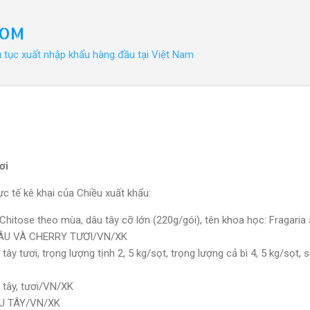
Chuyển đến nội dung chính
COM
ủ tục xuất nhập khẩu hàng đầu tại Việt Nam
ơi
c tế kê khai của Chiều xuất khẩu:
Chitose theo mùa, dâu tây cỡ lớn (220g/gói), tên khoa học: Fragar
DÂU VÀ CHERRY TƯƠI/VN/XK
y tươi, trọng lượng tịnh 2, 5 kg/sọt, trọng lượng cả bì 4, 5 kg/sọt, 
 tây, tươi/VN/XK
ÂU TÂY/VN/XK