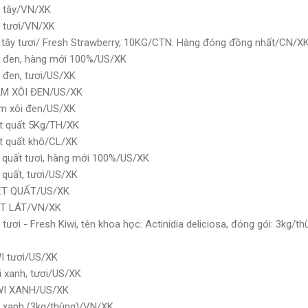
u tây/VN/XK
u tươi/VN/XK
u tây tươi/ Fresh Strawberry, 10KG/CTN. Hàng đóng đồng nhất/CN/X
u đen, hàng mới 100%/US/XK
 đen, tươi/US/XK
ÂM XÔI ĐEN/US/XK
m xôi đen/US/XK
t quất 5Kg/TH/XK
t quất khô/CL/XK
t quất tươi, hàng mới 100%/US/XK
 quất, tươi/US/XK
IỆT QUẤT/US/XK
ẮT LÁT/VN/XK
tươi - Fresh Kiwi, tên khoa học: Actinidia deliciosa, đóng gói: 3kg/
I tươi/US/XK
 xanh, tươi/US/XK
IWI XANH/US/XK
i xanh (3kg/thùng)/VN/XK