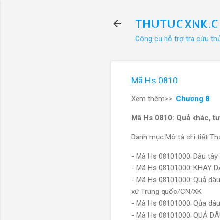
THUTUCXNK.
Công cụ hỗ trợ tra cứu th
Mã Hs 0810
Xem thêm>>
Chương 8
Mã Hs 0810: Quả khác, tư
Danh mục Mô tả chi tiết Thự
- Mã Hs 08101000: Dâu tây 
- Mã Hs 08101000: KHAY 
- Mã Hs 08101000: Quả dâu tâ
xứ Trung quốc/CN/XK
- Mã Hs 08101000: Qủa dâu
- Mã Hs 08101000: QUẢ D