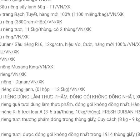
Sầu riêng sấy lạnh 60g - TT/VN/XK
y trang Bạch Tuyết, hàng mới 100% (1100 miếng/bag)/VN/XK
u riêng (380Gram/Hộp)/VN/XK
riêng tươi, 11.5kg/thùng, có 2 thùng/VN/XK
u riêng/VN/XK
urian/ Sầu riêng Ri 6, 12kg/ctn, hiệu Voi Cười, hàng mới 100%./VN/
THU/VN/XK
ử/VN/XK
 riêng Musang King/VN/XK
 riêng/VN/XK
 riêng - Durian/VN/XK
 riêng đông lạnh, (01hộp = 12.5kg)/VN/XK
SẦU RIÊNG DÙNG LÀM THỰC PHẨM, ĐÓNG GÓI KHÔNG ĐỒNG NHẤT, 
 riêng quả tươi dùng làm thực phẩm, đóng gói không đồng nhất. Hà
riêng Ri 6 tươi loại A (3-5 trái/thùng, 10kg/thùng). FRESH DURIAN
iêng tươi thương phẩm đóng trong thùng giấy, Quy cách (8 kg - 9 kg/
riêng tươi, được đóng gói không đồng nhất trong 1914 thùng giấy (8 