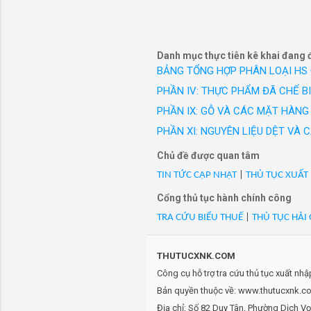
- Mã Hs 08109010: Quả nhã
công sở c
- Mã Hs 08109010: Quả nh
hiệu Vest
- Mã Hs 08109010: QUẢ N
- Mã Hs 08109010: Quả nh
Danh mục thực tiễn kê khai đang 
- Mã Hs 08109010: Quả nhã
BẢNG TỔNG HỢP PHÂN LOẠI HS
- Mã Hs 08109010: Quả nhã
PHẦN IV: THỰC PHẨM ĐÃ CHẾ B
- Mã Hs 08109010: Quả nhã
PHẦN IX: GỖ VÀ CÁC MẶT HÀNG 
- Mã Hs 08109010: Quả nhãn,
PHẦN XI: NGUYÊN LIỆU DỆT VÀ
mới 100%./VN/XK
- Mã Hs 08109010: quả nh
Chủ đề được quan tâm
- Mã Hs 08109010: Qủa nh
TIN TỨC CẬP NHẬT
|
THỦ TỤC XUẤT
- Mã Hs 08109010: rau đa
Cổng thủ tục hành chính công
- Mã Hs 08109010: Trái nhã
TRA CỨU BIỂU THUẾ
|
THỦ TỤC HẢI
- Mã Hs 08109010: TRÁI 
- Mã Hs 08109010: TRÁI N
- Mã Hs 08109010: TRÁI 
THUTUCXNK.COM
- Mã Hs 08109010: TRÁI 
Công cụ hỗ trợ tra cứu thủ tục xuất nh
- Mã Hs 08109010: Trái nh
Bản quyền thuộc về: www.thutucxnk.com
- Mã Hs 08109010: Trái nh
Địa chỉ: Số 82 Duy Tân, Phường Dịch V