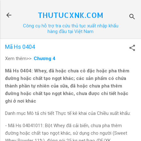
Chuyển đến nội dung chính
THUTUCXNK.COM
Công cụ hỗ trợ tra cứu thủ tục xuất nhập khẩu
hàng đầu tại Việt Nam
Mã Hs 0404
Xem thêm>>
Chương 4
Mã Hs 0404: Whey, đã hoặc chưa cô đặc hoặc pha thêm
đường hoặc chất tạo ngọt khác; các sản phẩm có chứa
thành phần tự nhiên của sữa, đã hoặc chưa pha thêm
đường hoặc chất tạo ngọt khác, chưa được chi tiết hoặc
ghi ở nơi khác
Danh mục Mô tả chi tiết Thực tế kê khai của Chiều xuất khẩu:
- Mã Hs 04041011: Bột Whey đã cải biến, chưa pha thêm
đường hoặc chất tạo ngọt khác, sử dụng cho người (Sweet
Whey Powder 11%), đóng gói 25 kg net/bao./DE/XK