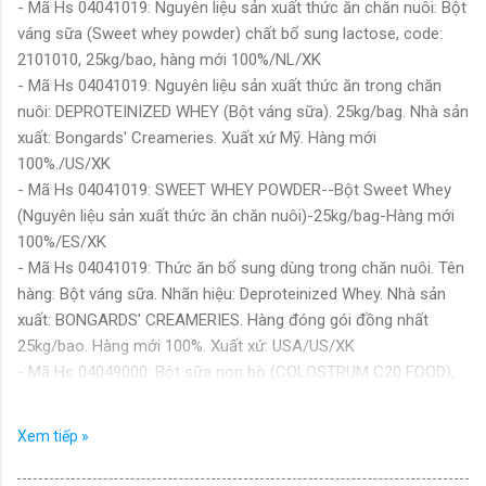
- Mã Hs 04041019: Nguyên liệu sản xuất thức ăn chăn nuôi: Bột
váng sữa (Sweet whey powder) chất bổ sung lactose, code:
2101010, 25kg/bao, hàng mới 100%/NL/XK
- Mã Hs 04041019: Nguyên liệu sản xuất thức ăn trong chăn
nuôi: DEPROTEINIZED WHEY (Bột váng sữa). 25kg/bag. Nhà sản
xuất: Bongards' Creameries. Xuất xứ Mỹ. Hàng mới
100%./US/XK
- Mã Hs 04041019: SWEET WHEY POWDER--Bột Sweet Whey
(Nguyên liệu sản xuất thức ăn chăn nuôi)-25kg/bag-Hàng mới
100%/ES/XK
- Mã Hs 04041019: Thức ăn bổ sung dùng trong chăn nuôi. Tên
hàng: Bột váng sữa. Nhãn hiệu: Deproteinized Whey. Nhà sản
xuất: BONGARDS' CREAMERIES. Hàng đóng gói đồng nhất
25kg/bao. Hàng mới 100%. Xuất xứ: USA/US/XK
- Mã Hs 04049000: Bột sữa non bò (COLOSTRUM C20 FOOD),
dùng làm nguyên liệu sản xuất thực phẩm bổ sung, nsx:
VITOMEGA COLOSTRUM B.V., mới 100%, 10KG/bao,
Xem tiếp »
NSX:10/2025, HSD:10/2027/NL/XK
- Mã Hs 04049000: Bột sữa non bò (COLOSTRUM C20 FOOD),