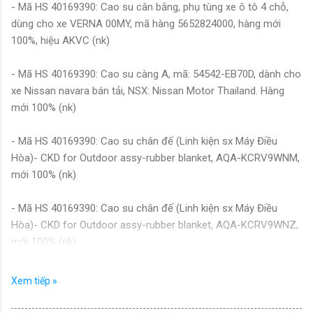
- Mã HS 40169390: Cao su cân bằng, phụ tùng xe ô tô 4 chỗ,
dùng cho xe VERNA 00MY, mã hàng 5652824000, hàng mới
100%, hiệu AKVC (nk)
- Mã HS 40169390: Cao su càng A, mã: 54542-EB70D, dành cho
xe Nissan navara bán tải, NSX: Nissan Motor Thailand. Hàng
mới 100% (nk)
- Mã HS 40169390: Cao su chân đế (Linh kiện sx Máy Điều
Hòa)- CKD for Outdoor assy-rubber blanket, AQA-KCRV9WNM,
mới 100% (nk)
- Mã HS 40169390: Cao su chân đế (Linh kiện sx Máy Điều
Hòa)- CKD for Outdoor assy-rubber blanket, AQA-KCRV9WNZ,
mới 100% (nk)
- Mã HS 40169390: Cao su chân đế (Linh kiện sx Máy Điều
Xem tiếp »
Hòa)- rubber blanket, mới 100% (nk)