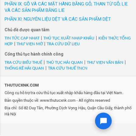
đưa ra thị trường trong nước với các nhãn hiệu
PHẦN IX: GỖ VÀ CÁC MẶT HÀNG BẰNG GỖ; THAN TỪ GỖ; LIE
dành cho xe Nissan navara bán tải, NSX: Nissan Motor
được người tiêu dùng Việt Nam yêu thích. Hàng
VÀ CÁC SẢN PHẨM BẰNG LIE
Thailand. Hàng mới 100% (nk)
loạt sản phẩm thời trang công sở cao cấp như
PHẦN XI: NGUYÊN LIỆU DỆT VÀ CÁC SẢN PHẨM DỆT
GrusZ, May 10 Expert, May 10 Series, May 10
- Mã HS 40169390: CAO SU ĐỆM KÍN ỐNG NHỚT
Chủ đề được quan tâm
Classic, May10 Classic Suit... Thương hiệu
(A6111870580). PHỤ TÙNG XE ÔTÔ MERCEDES-BENZ 16 CHỖ
Veston và nhiều thương hiệu thời trang được
TIN TỨC CẬP NHẬT
|
THỦ TỤC XUẤT NHẬP KHẨU
|
KIẾN THỨC TỔNG
(nk)
HỢP
|
THƯ VIỆN MỞ
|
TRA CỨU DỮ LIỆU
phát triển trong 20 năm qua của May 10 đ...
Cổng thủ tục hành chính công
- Mã HS 40169390: Cao su dí lái (phụ tùng xe nâng số:
TRA CỨU BIỂU THUẾ
|
THỦ TỤC HẢI QUAN
|
THƯ VIỆN VĂN BẢN
|
9166673-00)- hàng mới 100% (nk)
THỐNG KÊ HẢI QUAN
|
TRA CỨU THUẾ TNCN
- Mã HS 40169390: CAO SU ÉP MŨI GÓT-C139757, MỚI 100%
(nk)
THUTUCXNK.COM
Công cụ hỗ trợ tra cứu thủ tục xuất nhập khẩu hàng đầu tại Việt Nam.
- Mã HS 40169390: Cao su giá đỡ V-301/V-300, linh kiện máy
Bản quyền thuộc về: www.thutucxnk.com - All rights reserved
đóng gói (nk)
Địa chỉ: Số 82 Duy Tân, Phường Dịch Vọng Hậu, Quận Cầu Giấy, thành phố
Hà Nội
- Mã HS 40169390: Cao su giảm chấm dùng ở máy winder
8977K34 (nk)