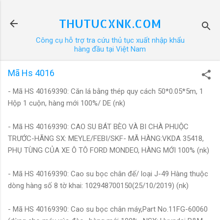
Chuyển đến nội dung chính
THUTUCXNK.COM
Công cụ hỗ trợ tra cứu thủ tục xuất nhập khẩu
hàng đầu tại Việt Nam
Mã Hs 4016
- Mã HS 40169390: Căn lá bằng thép quy cách 50*0.05*5m, 1
Hộp 1 cuộn, hàng mới 100%/ DE (nk)
- Mã HS 40169390: CAO SU BÁT BÈO VÀ BI CHÀ PHUỘC
TRƯỚC-HÃNG SX: MEYLE/FEBI/SKF- MÃ HÀNG:VKDA 35418,
PHỤ TÙNG CỦA XE Ô TÔ FORD MONDEO, HÀNG MỚI 100% (nk)
- Mã HS 40169390: Cao su bọc chân đế/ loại J-49 Hàng thuộc
dòng hàng số 8 tờ khai: 102948700150(25/10/2019) (nk)
- Mã HS 40169390: Cao su bọc chân máy,Part No.11FG-60060