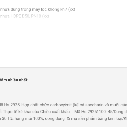
nhựa dùng trong máy lọc không khí/ (xk)
 nhựa HDPE D50, PN10 (xk)
 nhựa máy hút bụi (DJ67-00839A).Hàng mới 100% (xk)
nhựa mềm có bố thép phi 25 (1'') bằng nhựa dùng để sửa chữa máy
nhựa PPR D25; PN40; dài 4m/cây; T.P (xk)
nhựa PVC D75; C2; dài 4m/cây; T.P (xk)
 nhựa PVC, đường kính 32 mm (xk)
nhựa trắng đường kính trong 7MM đường kính ngoài 10MM, độ dày 1
 nhựa TUBE M80A380A01(Hàng mới 100 %) (xk)
nhựa/ (xk)
tâm nhiều nhất:
nối 16"xf1.8 (FACC08A0) BC 1/16" x 1.8.Hàng mới 100% (xk)
i hình T (tê đều) (vật liệu PVC, loại 1''25A), mới 100% (xk)
i hình T (tê thu) (vật liệu PVC, loại 2''*3/4''50A*20A), mới 100% (xk
nước thải thun (ống ghen mềm SP 25). Hàng mới 100% (xk)
s 2925: Hợp chất chức carboxyimit (kể cả saccharin và muối của
PCR nắp phẳng trong suốt. Code: PCR-02-C. Đóng gói: 1.000 pcs/túi.
t Thực tế kê khai của Chiều xuất khẩu: - Mã Hs 29251100: 45/Dung dị
n 30.1%, hàng mới 100%, công dụng: Xi mạ sản phẩm bằng kim loại/
 thoát nước PVC F34mm. Là vật tư của máy điều hòa sử dụng trong
n trong môi trường nước, hàm lượng rắn 30.1%, hàng mới 100%, côn