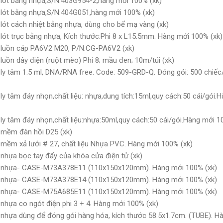
lót bằng nhựa,S/N:403G954-2,hàng mới 100% (xk)
lót bằng nhựa,S/N:404G051,hàng mới 100% (xk)
lót cách nhiệt bằng nhựa, dùng cho bể mạ vàng (xk)
lót trục bằng nhựa, Kích thước:Phi 8 x L15.5mm. Hàng mới 100% (xk)
 luồn cáp PA6V2 M20, P/N:CG-PA6V2 (xk)
uồn dây điện (ruột mèo) Phi 8; mầu đen; 10m/túi (xk)
y tâm 1.5 ml, DNA/RNA free. Code: 509-GRD-Q. Đóng gói: 500 chiếc/ 
y tâm đáy nhọn,chất liệu: nhựa,dung tích:15ml,quy cách:50 cái/gói
y tâm đáy nhọn,chất liệu:nhựa:50ml,quy cách:50 cái/gói.Hàng mới 1
 mềm đàn hồi D25 (xk)
mềm xả lưới # 27, chất liệu Nhựa PVC. Hàng mới 100% (xk)
nhựa bọc tay đẩy của khóa cửa điện tử (xk)
g nhựa- CASE-M73A378E11 (110x150x120mm). Hàng mới 100% (xk)
g nhựa- CASE-M73A378E14 (110x150x120mm). Hàng mới 100% (xk)
g nhựa- CASE-M75A685E11 (110x150x120mm). Hàng mới 100% (xk)
nhựa co ngót điện phi 3 + 4. Hàng mới 100% (xk)
nhựa dùng để đóng gói hàng hóa, kích thước 58.5x1.7cm. (TUBE). H