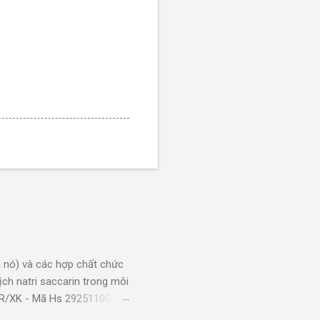
 móc, hàng mới
.5MM. (xk)
)
 nó) và các hợp chất chức
 Nsx: Corning
ch natri saccarin trong môi
KR/XK - Mã Hs 29251100:
 nhà xưởng sản
g dụng: Xi mạ sản phẩm bằng