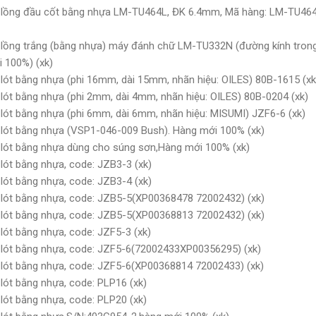
 lồng đầu cốt bằng nhựa LM-TU464L, ĐK 6.4mm, Mã hàng: LM-TU464
lồng trắng (bằng nhựa) máy đánh chữ LM-TU332N (đường kính tron
 100%) (xk)
lót bằng nhựa (phi 16mm, dài 15mm, nhãn hiệu: OILES) 80B-1615 (xk
lót bằng nhựa (phi 2mm, dài 4mm, nhãn hiệu: OILES) 80B-0204 (xk)
lót bằng nhựa (phi 6mm, dài 6mm, nhãn hiệu: MISUMI) JZF6-6 (xk)
lót bằng nhựa (VSP1-046-009 Bush). Hàng mới 100% (xk)
lót bằng nhựa dùng cho súng sơn,Hàng mới 100% (xk)
lót bằng nhựa, code: JZB3-3 (xk)
lót bằng nhựa, code: JZB3-4 (xk)
lót bằng nhựa, code: JZB5-5(XP00368478 72002432) (xk)
lót bằng nhựa, code: JZB5-5(XP00368813 72002432) (xk)
lót bằng nhựa, code: JZF5-3 (xk)
lót bằng nhựa, code: JZF5-6(72002433XP00356295) (xk)
lót bằng nhựa, code: JZF5-6(XP00368814 72002433) (xk)
lót bằng nhựa, code: PLP16 (xk)
lót bằng nhựa, code: PLP20 (xk)