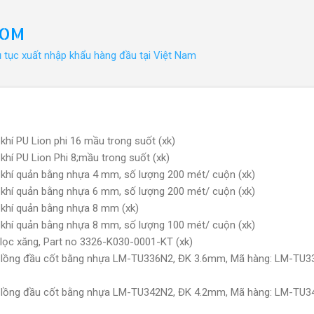
Chuyển đến nội dung chính
COM
ủ tục xuất nhập khẩu hàng đầu tại Việt Nam
hí PU Lion phi 16 mầu trong suốt (xk)
hí PU Lion Phi 8;mầu trong suốt (xk)
khí quản bằng nhựa 4 mm, số lượng 200 mét/ cuộn (xk)
khí quản bằng nhựa 6 mm, số lượng 200 mét/ cuộn (xk)
khí quản bằng nhựa 8 mm (xk)
khí quản bằng nhựa 8 mm, số lượng 100 mét/ cuộn (xk)
lọc xăng, Part no 3326-K030-0001-KT (xk)
 lồng đầu cốt bằng nhựa LM-TU336N2, ĐK 3.6mm, Mã hàng: LM-TU3
 lồng đầu cốt bằng nhựa LM-TU342N2, ĐK 4.2mm, Mã hàng: LM-TU3