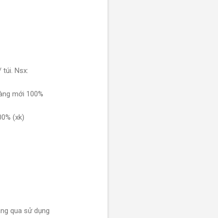
túi. Nsx:
.Hàng mới 100%
00% (xk)
àng qua sử dụng