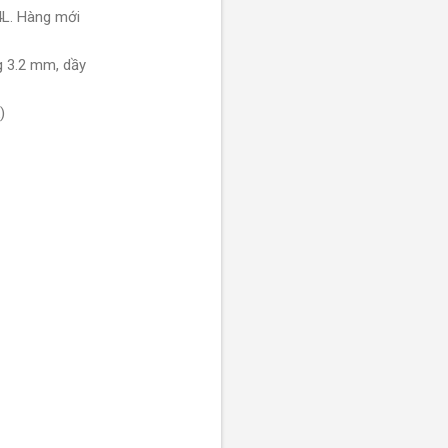
L. Hàng mới
g 3.2 mm, dầy
)