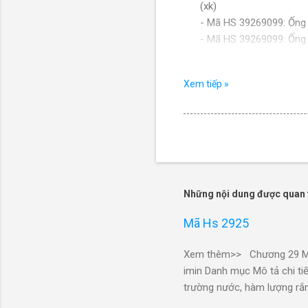
(xk)
- Mã HS 39269099: Ống 
- Mã HS 39269099: Ống
- Mã HS 39269099: Ống
- Mã HS 39269099: Ống 
Xem tiếp »
100% (xk)
- Mã HS 39269099: Ống 
- Mã HS 39269099: Ống 
- Mã HS 39269099: Ống
- Mã HS 39269099: Ống 
- Mã HS 39269099: Ống
- Mã HS 39269099: ống 
Những nội dung được quan 
- Mã HS 39269099: Ống 
- Mã HS 39269099: Ống nố
Mã Hs 2925
- Mã HS 39269099: Ống nố
- Mã HS 39269099: Ống 
Xem thêm>> Chương 29 Mã H
- Mã HS 39269099: Ống 
imin Danh mục Mô tả chi tiế
(xk)
trường nước, hàm lượng rắ
- Mã HS 39269099: Ống
45/Dung dịch natri saccari