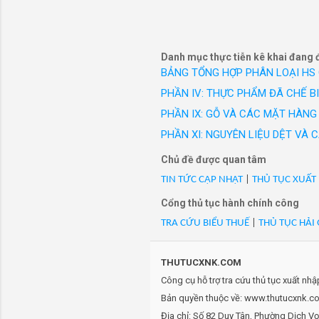
công sở c
hàng:81138K35V30ZG, h
hiệu Vest
- Mã HS 39269099: Ốp 
hàng:81139K35V00ZF, h
- Mã HS 39269099: Ốp b
Danh mục thực tiễn kê khai đang 
BẢNG TỔNG HỢP PHÂN LOẠI HS
hàng:81139K35V00ZC, h
- Mã HS 39269099: Ốp b
PHẦN IV: THỰC PHẨM ĐÃ CHẾ B
hàng:81139K97T00ZJ, h
PHẦN IX: GỖ VÀ CÁC MẶT HÀNG 
- Mã HS 39269099: Ốp 
PHẦN XI: NGUYÊN LIỆU DỆT VÀ
- Mã HS 39269099: ỐP
- Mã HS 39269099: ỐP
Chủ đề được quan tâm
- Mã HS 39269099: ỐP
TIN TỨC CẬP NHẬT
|
THỦ TỤC XUẤT
- Mã HS 39269099: Ốp đ
Cổng thủ tục hành chính công
- Mã HS 39269099: ỐP
TRA CỨU BIỂU THUẾ
|
THỦ TỤC HẢI
- Mã HS 39269099: ỐP
(xk)
- Mã HS 39269099: Ốp đi
THUTUCXNK.COM
100%/ (xk)
Công cụ hỗ trợ tra cứu thủ tục xuất nh
- Mã HS 39269099: ỐP
Bản quyền thuộc về: www.thutucxnk.com
- Mã HS 39269099: ỐP
Địa chỉ: Số 82 Duy Tân, Phường Dịch V