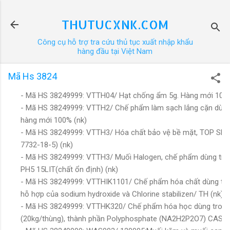
Chuyển đến nội dung chính
THUTUCXNK.COM
Công cụ hỗ trợ tra cứu thủ tục xuất nhập khẩu
hàng đầu tại Việt Nam
Mã Hs 3824
- Mã HS 38249999: VTTH04/ Hạt chống ẩm 5g. Hàng mới 100%
- Mã HS 38249999: VTTH2/ Chế phẩm làm sạch lắng cặn dùng ch
hàng mới 100% (nk)
- Mã HS 38249999: VTTH3/ Hóa chất bảo vệ bề mặt, TOP SEAL
7732-18-5) (nk)
- Mã HS 38249999: VTTH3/ Muối Halogen, chế phẩm dùng tr
PH5 15LIT(chất ổn định) (nk)
- Mã HS 38249999: VTTHIK1101/ Chế phẩm hóa chất dùng trong
hỗ hợp của sodium hydroxide và Chlorine stabilizen/ TH (nk)
- Mã HS 38249999: VTTHK320/ Chế phẩm hóa học dùng trong x
(20kg/thùng), thành phần Polyphosphate (NA2H2P2O7) CAS: 7