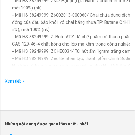
- Mã HS 38249999: Z34/ Hạt phụ gia Nano Cal kích thước 3x
mới 100%) (nk)
- Mã HS 38249999: Z6002013-000060/ Chai chứa dung dịch tạ
động của đầu báo khói, vỏ chai bằng nhựa,TP: Butane C4H10:
5%), mới 100% (nk)
- Mã HS 38249999: Z-Brite ATZ- là chế phẩm có thành phần 
CAS:129-46-4 chất bóng cho lớp mạ kẽm trong công nghiệp m
- Mã HS 38249999: ZCHE0034/ Túi hút ẩm 1gram trắng cam (
- Mã HS 38249999: Zeolite nhân tạo, thành phần chính Sodium
khô khí sử dụng trong ngành công nghiệp dầu khí: MOLSIV A
2146/TB-KD3 (nk)
- Mã HS 38249999: Zeolite tổng hợp, dạng bột- (AEL56322V)
Xem tiếp »
(nk)
- Mã HS 38249999: ZINC ADDITIVE 972-B-Phụ gia kẽm 972-B (
là Crom nitrat, Crom sunphat... dùng trong xi mạ) (1584/PTP
- Mã HS 38249999: ZINC ADDITIVE AL-328- Phụ gia kẽm AL-
thành phần chính là hỗn hợp muối vô cơ của crom và phụ gia
04/05/2018) (nk)
Những nội dung được quan tâm nhiều nhất:
- Mã HS 38249999: ZINC ADDITIVE ZN-560- Phụ gia kẽm Zn-5