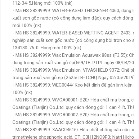
112-34-5.Hàng mới 100% (nk)
- Mã HS 38249999: WATER-BASED THICKENER 4060, dạng lỏng,
xuất sơn gốc nước (có công dụng làm đặc); quy cách đóng gó
mới 100% (nk)
- Mã HS 38249999: WATER-BASED WETTING AGENT 2403, dạng 
nghiệp sản xuất sơn gốc nước (có công dụng bôi trơn cho sơ
134180-76-0. Hàng mới 100% (nk)
- Mã HS 38249999: Wax Emulsion Aquawax 88ss (F3.55): Chế 
dùng trong sản xuất ván gỗ ép(569/TB-PTPL ngày 08/04/2016)
- Mã HS 38249999: Wax Emulsion, VIVASHIELD 9372: Chế phẩm
trong sản xuất ván gỗ ép (2525/TB-TCHQ Ngày 02/05/2019) (
- Mã HS 38249999: WEC0044/ Keo kết dính để gắn linh kiện v
100% (nk)
- Mã HS 38249999: WVCA00001-B20/ Hóa chất mạ trong, chống
Coatings (Tianjin) Co.,Ltd, quy cách đóng gói: 1 can 4 lít, T
- Mã HS 38249999: WVCA00002-B20/ Hóa chất mạ trong, chống
Coatings (Tianjin) Co.,Ltd, quy cách đóng gói: 1 can 4 lít, T
- Mã HS 38249999: XAAC04616/ Hóa chất chống cáu cặn, xử
trimethylene phosphonic acid, CT: C3H12NO9P3; Natri Hidroxit