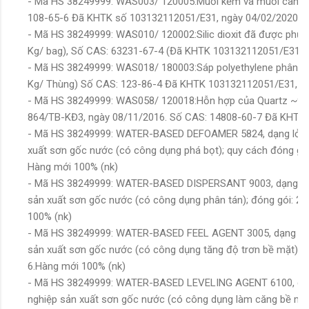
- Mã HS 38249999: WAS003/ 120005:Muối kẽm và muối canxi c
108-65-6 Đã KHTK số 103132112051/E31, ngày 04/02/2020, (
- Mã HS 38249999: WAS010/ 120002:Silic dioxit đã được phủ
Kg/ bag), Số CAS: 63231-67-4 (Đã KHTK 103132112051/E31, 
- Mã HS 38249999: WAS018/ 180003:Sáp polyethylene phân tá
Kg/ Thùng) Số CAS: 123-86-4 Đã KHTK 103132112051/E31, ng
- Mã HS 38249999: WAS058/ 120018:Hỗn hợp của Quartz ~92
864/TB-KĐ3, ngày 08/11/2016. Số CAS: 14808-60-7 Đã KHTK 
- Mã HS 38249999: WATER-BASED DEFOAMER 5824, dạng lỏng,
xuất sơn gốc nước (có công dụng phá bọt); quy cách đóng gó
Hàng mới 100% (nk)
- Mã HS 38249999: WATER-BASED DISPERSANT 9003, dạng lỏng
sản xuất sơn gốc nước (có công dụng phân tán); đóng gói: 2
100% (nk)
- Mã HS 38249999: WATER-BASED FEEL AGENT 3005, dạng lỏng
sản xuất sơn gốc nước (có công dụng tăng độ trơn bề mặt);đ
6.Hàng mới 100% (nk)
- Mã HS 38249999: WATER-BASED LEVELING AGENT 6100, dạng
nghiệp sản xuất sơn gốc nước (có công dụng làm căng bề mặt