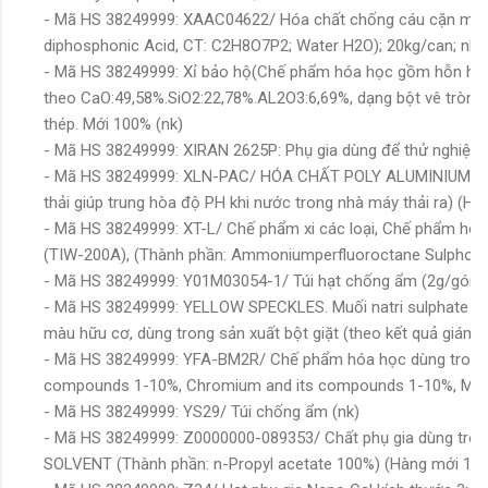
- Mã HS 38249999: XAAC04622/ Hóa chất chống cáu cặn màn
diphosphonic Acid, CT: C2H8O7P2; Water H2O); 20kg/can; nhà
- Mã HS 38249999: Xỉ bảo hộ(Chế phẩm hóa học gồm hỗn hợp 
theo CaO:49,58%.SiO2:22,78%.AL2O3:6,69%, dạng bột vê tròn
thép. Mới 100% (nk)
- Mã HS 38249999: XIRAN 2625P: Phụ gia dùng để thử nghiệm t
- Mã HS 38249999: XLN-PAC/ HÓA CHẤT POLY ALUMINIUM CHL
thải giúp trung hòa độ PH khi nước trong nhà máy thải ra) (Hà
- Mã HS 38249999: XT-L/ Chế phẩm xi các loại, Chế phẩm hóa 
(TIW-200A), (Thành phần: Ammoniumperfluoroctane Sulphonat
- Mã HS 38249999: Y01M03054-1/ Túi hạt chống ẩm (2g/gói, 5
- Mã HS 38249999: YELLOW SPECKLES. Muối natri sulphate và
màu hữu cơ, dùng trong sản xuất bột giặt (theo kết quả giám
- Mã HS 38249999: YFA-BM2R/ Chế phẩm hóa học dùng trong 
compounds 1-10%, Chromium and its compounds 1-10%, Meta
- Mã HS 38249999: YS29/ Túi chống ẩm (nk)
- Mã HS 38249999: Z0000000-089353/ Chất phụ gia dùng trong 
SOLVENT (Thành phần: n-Propyl acetate 100%) (Hàng mới 100