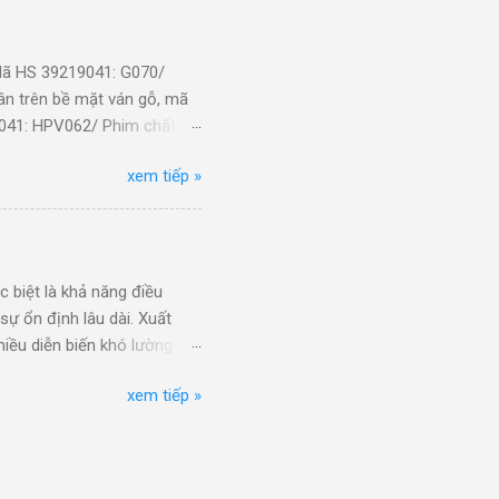
 3-HYDROXY-2-
 không hiệu, có nhãn hh-
3-HYDROX...
Mã HS 39219041: G070/
ân trên bề mặt ván gỗ, mã
041: HPV062/ Phim chất
 39219041: LK0229/ Miếng
xem tiếp »
loại nhỏ) [UPLM040098] (nk)
bị dùng cho động cơ loại
Giả da các loại (thành
nk) ...
 biệt là khả năng điều
sự ổn định lâu dài. Xuất
iều diễn biến khó lường
ác doanh nghiệp đang tiếp
xem tiếp »
ất khẩu trong thời gian tới.
ĩnh thị trường trong nước
m, từ đó đưa ra thị trường
loạt sản phẩm thời trang