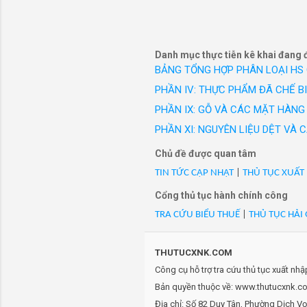
- Mã Hs 65010000: Móc ch
công sở c
- Mã Hs 65010000: Thú bô
hiệu Vest
- Mã Hs 65010000: Thú bô
- Mã Hs 65010000: Thú bô
Danh mục thực tiễn kê khai đang 
- Mã Hs 65010000: Thú bô
BẢNG TỔNG HỢP PHÂN LOẠI HS
- Mã Hs 65010000: Túi Can
PHẦN IV: THỰC PHẨM ĐÃ CHẾ B
- Mã Hs 65010000: Túi Can
PHẦN IX: GỖ VÀ CÁC MẶT HÀNG 
- Mã Hs 65010000: Túi Can
PHẦN XI: NGUYÊN LIỆU DỆT VÀ
- Mã Hs 65010000: Túi Can
- Mã Hs 65010000: Túi Ca
Chủ đề được quan tâm
- Mã Hs 65010000: Túi Ca
TIN TỨC CẬP NHẬT
|
THỦ TỤC XUẤT
- Mã Hs 65010000: UNFN
Cổng thủ tục hành chính công
- Mã Hs 65010000: UNFN
TRA CỨU BIỂU THUẾ
|
THỦ TỤC HẢI
- Mã Hs 65010000: UNFN
- Mã Hs 65010000: UNFN
- Mã Hs 65010000: UNFN
THUTUCXNK.COM
- Mã Hs 65010000: UNFN
Công cụ hỗ trợ tra cứu thủ tục xuất nh
- Mã Hs 65010000: UNFN
Bản quyền thuộc về: www.thutucxnk.com
- Mã Hs 65010000: UNFN
Địa chỉ: Số 82 Duy Tân, Phường Dịch V