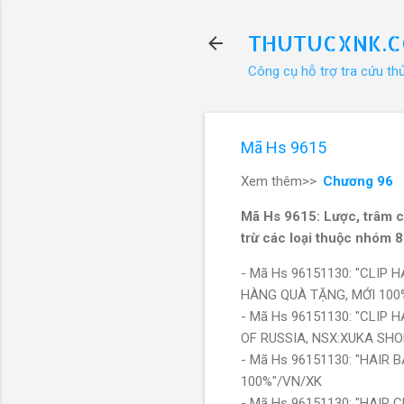
THUTUCXNK.
Công cụ hỗ trợ tra cứu th
Mã Hs 9615
Xem thêm>>
Chương 96
Mã Hs 9615: Lược, trâm cài
trừ các loại thuộc nhóm
- Mã Hs 96151130: "CLIP 
HÀNG QUÀ TẶNG, MỚI 100
- Mã Hs 96151130: "CLIP
OF RUSSIA, NSX:XUKA SHO
- Mã Hs 96151130: "HAIR
100%"/VN/XK
- Mã Hs 96151130: "HAIR 