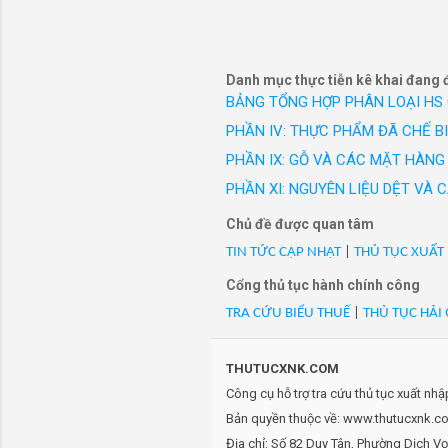
công sở c
26956402/PGC:3.417, 12U
hiệu Vest
- Mã Hs 96151130: 27319903
27319903/PGC:4.276, 8US
Danh mục thực tiễn kê khai đang 
- Mã Hs 96151130: 2732090
BẢNG TỔNG HỢP PHÂN LOẠI HS
thẻ)-27320903/PGC:1.879,
PHẦN IV: THỰC PHẨM ĐÃ CHẾ B
- Mã Hs 96151130: 2732100
thẻ)-27321003/PGC:1.900,
PHẦN IX: GỖ VÀ CÁC MẶT HÀNG 
- Mã Hs 96151130: 2732180
PHẦN XI: NGUYÊN LIỆU DỆT VÀ
thẻ)-27321802/PGC:3.679,
Chủ đề được quan tâm
- Mã Hs 96151130: 2732270
TIN TỨC CẬP NHẬT
|
THỦ TỤC XUẤT
thẻ)-27322702/PGC:2.597,
- Mã Hs 96151130: 3000508
Cổng thủ tục hành chính công
- Mã Hs 96151130: 3000646
TRA CỨU BIỂU THUẾ
|
THỦ TỤC HẢI
- Mã Hs 96151130: 3001431
- Mã Hs 96151130: 3001665
THUTUCXNK.COM
- Mã Hs 96151130: 3001673
Công cụ hỗ trợ tra cứu thủ tục xuất nh
- Mã Hs 96151130: 3002246
Bản quyền thuộc về: www.thutucxnk.com
100%/VN/XK
Địa chỉ: Số 82 Duy Tân, Phường Dịch V
- Mã Hs 96151130: 3002246