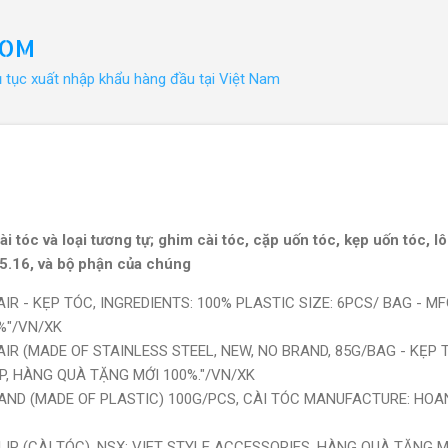
Chuyển đến nội dung chính
COM
ủ tục xuất nhập khẩu hàng đầu tại Việt Nam
 tóc và loại tương tự; ghim cài tóc, cặp uốn tóc, kẹp uốn tóc, lô
 85.16, và bộ phận của chúng
HAIR - KẸP TÓC, INGREDIENTS: 100% PLASTIC SIZE: 6PCS/ BAG - MF
%"/VN/XK
 HAIR (MADE OF STAINLESS STEEL, NEW, NO BRAND, 85G/BAG - KẸP
P, HÀNG QUÀ TẶNG MỚI 100%."/VN/XK
 BAND (MADE OF PLASTIC) 100G/PCS, CÀI TÓC MANUFACTURE: HO
CLIP (CÀI TÓC), NSX: VIET STYLE ACCESSORIES, HÀNG QUÀ TẶNG M