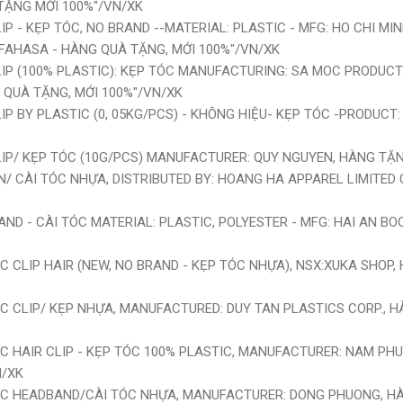
TẶNG MỚI 100%"/VN/XK
LIP - KẸP TÓC, NO BRAND --MATERIAL: PLASTIC - MFG: HO CHI M
FAHASA - HÀNG QUÀ TẶNG, MỚI 100%"/VN/XK
CLIP (100% PLASTIC): KẸP TÓC MANUFACTURING: SA MOC PRODUC
 QUÀ TẶNG, MỚI 100%"/VN/XK
CLIP BY PLASTIC (0, 05KG/PCS) - KHÔNG HIỆU- KẸP TÓC -PRODUCT
CLIP/ KẸP TÓC (10G/PCS) MANUFACTURER: QUY NGUYEN, HÀNG TẶ
PIN/ CÀI TÓC NHỰA, DISTRIBUTED BY: HOANG HA APPAREL LIMITE
BAND - CÀI TÓC MATERIAL: PLASTIC, POLYESTER - MFG: HAI AN B
TIC CLIP HAIR (NEW, NO BRAND - KẸP TÓC NHỰA), NSX:XUKA SHOP
TIC CLIP/ KẸP NHỰA, MANUFACTURED: DUY TAN PLASTICS CORP., 
TIC HAIR CLIP - KẸP TÓC 100% PLASTIC, MANUFACTURER: NAM PHUO
N/XK
STIC HEADBAND/CÀI TÓC NHỰA, MANUFACTURER: DONG PHUONG, H