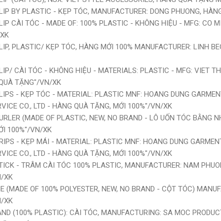
 CLIP BY PLASTIC - KẸP TÓC, MANUFACTURER: DONG PHUONG, HÀ
 CLIP CÀI TÓC - MADE OF: 100% PLASTIC - KHÔNG HIỆU - MFG: CO
/XK
 CLIP, PLASTIC/ KẸP TÓC, HÀNG MỚI 100% MANUFACTURER: LINH 
CLIP/ CÀI TÓC - KHÔNG HIỆU - MATERIALS: PLASTIC - MFG: VIET 
QUÀ TẶNG"/VN/XK
 CLIPS - KẸP TÓC - MATERIAL: PLASTIC MNF: HOANG DUNG GARME
ICE CO., LTD - HÀNG QUÀ TẶNG, MỚI 100%"/VN/XK
 CURLER (MADE OF PLASTIC, NEW, NO BRAND - LÔ UỐN TÓC BẰNG
I 100%"/VN/XK
 GRIPS - KẸP MÁI - MATERIAL: PLASTIC MNF: HOANG DUNG GARME
ICE CO., LTD - HÀNG QUÀ TẶNG, MỚI 100%"/VN/XK
 STICK - TRÂM CÀI TÓC 100% PLASTIC, MANUFACTURER: NAM PHUON
N/XK
 TIE (MADE OF 100% POLYESTER, NEW, NO BRAND - CỘT TÓC) MANU
N/XK
BAND (100% PLASTIC): CÀI TÓC, MANUFACTURING: SA MOC PRODU