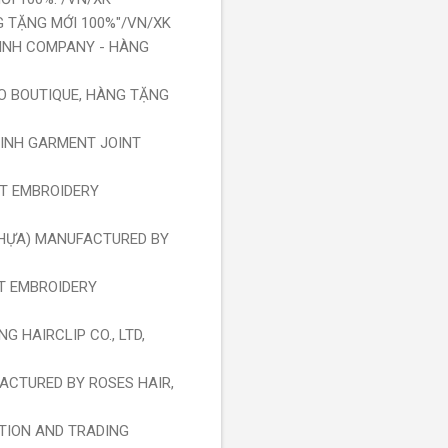
NG TẶNG MỚI 100%"/VN/XK
 MINH COMPANY - HÀNG
BEO BOUTIQUE, HÀNG TẶNG
THINH GARMENT JOINT
NT EMBROIDERY
 NHỰA) MANUFACTURED BY
NT EMBROIDERY
G HAIRCLIP CO., LTD,
FACTURED BY ROSES HAIR,
CTION AND TRADING