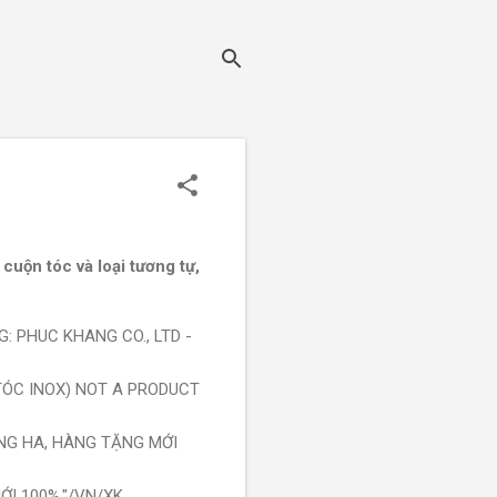
 cuộn tóc và loại tương tự,
G: PHUC KHANG CO., LTD -
 TÓC INOX) NOT A PRODUCT
ANG HA, HÀNG TẶNG MỚI
ỚI 100%."/VN/XK