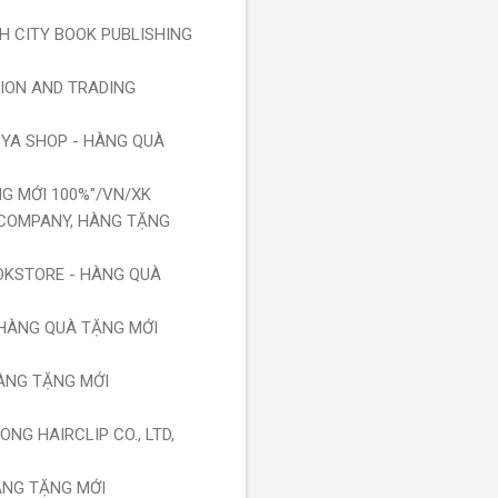
INH CITY BOOK PUBLISHING
TION AND TRADING
: YA SHOP - HÀNG QUÀ
NG MỚI 100%"/VN/XK
D COMPANY, HÀNG TẶNG
OOKSTORE - HÀNG QUÀ
, HÀNG QUÀ TẶNG MỚI
HÀNG TẶNG MỚI
NG HAIRCLIP CO., LTD,
ÀNG TẶNG MỚI