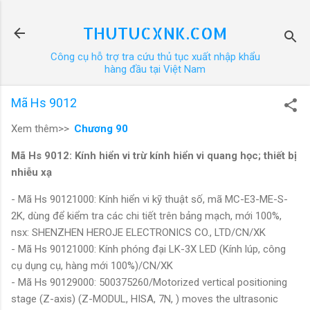
Chuyển đến nội dung chính
THUTUCXNK.COM
Công cụ hỗ trợ tra cứu thủ tục xuất nhập khẩu
hàng đầu tại Việt Nam
Mã Hs 9012
Xem thêm>>
Chương 90
Mã Hs 9012: Kính hiển vi trừ kính hiển vi quang học; thiết bị
nhiễu xạ
- Mã Hs 90121000: Kính hiển vi kỹ thuật số, mã MC-E3-ME-S-
2K, dùng để kiểm tra các chi tiết trên bảng mạch, mới 100%,
nsx: SHENZHEN HEROJE ELECTRONICS CO., LTD/CN/XK
- Mã Hs 90121000: Kính phóng đại LK-3X LED (Kính lúp, công
cụ dụng cụ, hàng mới 100%)/CN/XK
- Mã Hs 90129000: 500375260/Motorized vertical positioning
stage (Z-axis) (Z-MODUL, HISA, 7N, ) moves the ultrasonic