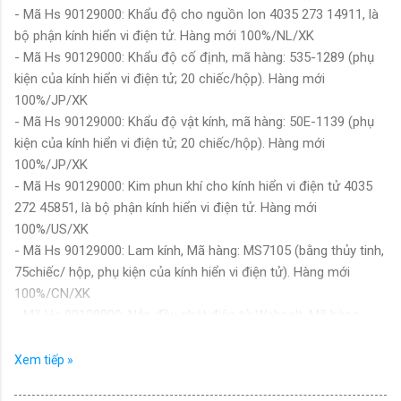
- Mã Hs 90129000: Khẩu độ cho nguồn Ion 4035 273 14911, là
bộ phận kính hiển vi điện tử. Hàng mới 100%/NL/XK
- Mã Hs 90129000: Khẩu độ cố định, mã hàng: 535-1289 (phụ
kiện của kính hiển vi điện tử; 20 chiếc/hộp). Hàng mới
100%/JP/XK
- Mã Hs 90129000: Khẩu độ vật kính, mã hàng: 50E-1139 (phụ
kiện của kính hiển vi điện tử; 20 chiếc/hộp). Hàng mới
100%/JP/XK
- Mã Hs 90129000: Kim phun khí cho kính hiển vi điện tử 4035
272 45851, là bộ phận kính hiển vi điện tử. Hàng mới
100%/US/XK
- Mã Hs 90129000: Lam kính, Mã hàng: MS7105 (bằng thủy tinh,
75chiếc/ hộp, phụ kiện của kính hiển vi điện tử). Hàng mới
100%/CN/XK
- Mã Hs 90129000: Nắp đầu phát điện tử Wehnelt, Mã hàng:
50E-0524, bằng thép hợp kim (Phụ kiện của kính hiển vi điện tử).
Hàng mới 100%/JP/XK
Xem tiếp »
- Mã Hs 90129000: Nguồn cung cấp chùm tia Ion LMIS cho kính
hiển vi điện tử 16830, là bộ phận kính hiển vi điện tử. Hàng mới