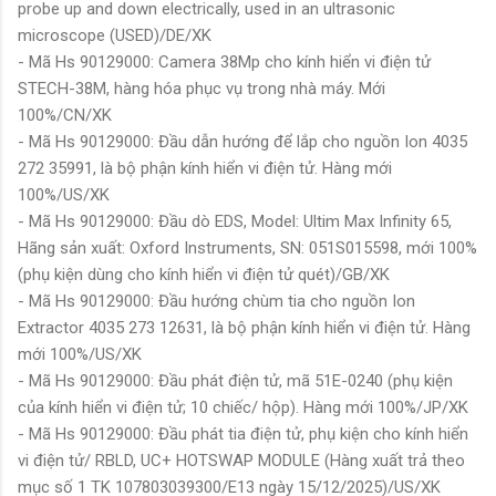
probe up and down electrically, used in an ultrasonic
microscope (USED)/DE/XK
- Mã Hs 90129000: Camera 38Mp cho kính hiển vi điện tử
STECH-38M, hàng hóa phục vụ trong nhà máy. Mới
100%/CN/XK
- Mã Hs 90129000: Đầu dẫn hướng để lắp cho nguồn Ion 4035
272 35991, là bộ phận kính hiển vi điện tử. Hàng mới
100%/US/XK
- Mã Hs 90129000: Đầu dò EDS, Model: Ultim Max Infinity 65,
Hãng sản xuất: Oxford Instruments, SN: 051S015598, mới 100%
(phụ kiện dùng cho kính hiển vi điện tử quét)/GB/XK
- Mã Hs 90129000: Đầu hướng chùm tia cho nguồn Ion
Extractor 4035 273 12631, là bộ phận kính hiển vi điện tử. Hàng
mới 100%/US/XK
- Mã Hs 90129000: Đầu phát điện tử, mã 51E-0240 (phụ kiện
của kính hiển vi điện tử; 10 chiếc/ hộp). Hàng mới 100%/JP/XK
- Mã Hs 90129000: Đầu phát tia điện tử, phụ kiện cho kính hiển
vi điện tử/ RBLD, UC+ HOTSWAP MODULE (Hàng xuất trả theo
mục số 1 TK 107803039300/E13 ngày 15/12/2025)/US/XK