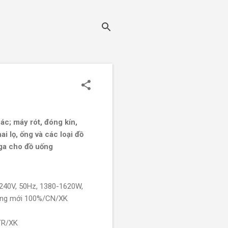
ác; máy rót, đóng kín,
i lọ, ống và các loại đồ
 ga cho đồ uống
240V, 50Hz, 1380-1620W,
 hàng mới 100%/CN/XK
TR/XK