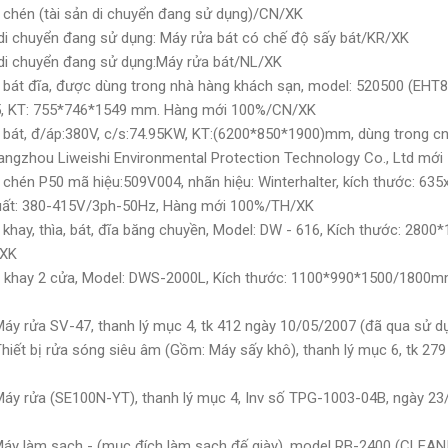
 chén (tài sản di chuyển đang sử dụng)/CN/XK
di chuyển đang sử dụng: Máy rửa bát có chế độ sấy bát/KR/XK
 di chuyển đang sử dụng:Máy rửa bát/NL/XK
bát đĩa, được dùng trong nhà hàng khách sạn, model: 520500 (EHT8
025, KT: 755*746*1549 mm. Hàng mới 100%/CN/XK
bát, đ/áp:380V, c/s:74.95KW, KT:(6200*850*1900)mm, dùng trong cn
uangzhou Liweishi Environmental Protection Technology Co., Ltd m
chén P50 mã hiệu:509V004, nhãn hiệu: Winterhalter, kích thước: 6
 suất: 380-415V/3ph-50Hz, Hàng mới 100%/TH/XK
khay, thìa, bát, đĩa băng chuyền, Model: DW - 616, Kích thước: 280
/XK
 khay 2 cửa, Model: DWS-2000L, Kích thước: 1100*990*1500/1800m
áy rửa SV-47, thanh lý mục 4, tk 412 ngày 10/05/2007 (đã qua sử 
iết bị rửa sóng siêu âm (Gồm: Máy sấy khô), thanh lý mục 6, tk 27
áy rửa (SE100N-YT), thanh lý mục 4, Inv số TPG-1003-04B, ngày 23
áy làm sạch - (mục đích làm sạch đế giày), model RB-2400 (CLEA