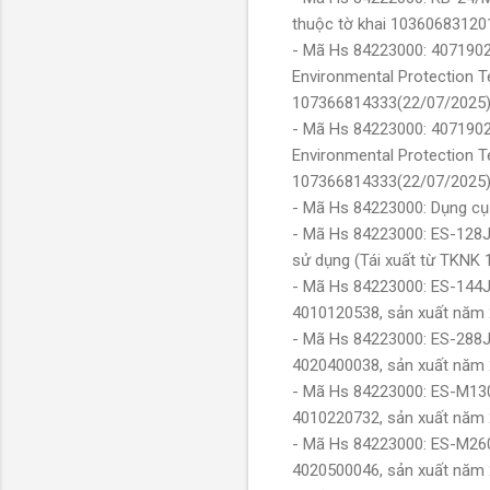
thuộc tờ khai 10360683120
- Mã Hs 84223000: 407190
Environmental Protection T
107366814333(22/07/2025
- Mã Hs 84223000: 4071902
Environmental Protection T
107366814333(22/07/2025
- Mã Hs 84223000: Dụng cụ
- Mã Hs 84223000: ES-128J1
sử dụng (Tái xuất từ TKN
- Mã Hs 84223000: ES-144J
4010120538, sản xuất năm
- Mã Hs 84223000: ES-288J
4020400038, sản xuất năm
- Mã Hs 84223000: ES-M130
4010220732, sản xuất năm
- Mã Hs 84223000: ES-M260
4020500046, sản xuất năm