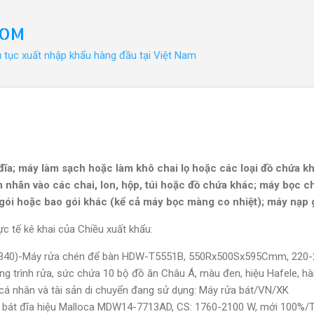
Chuyển đến nội dung chính
COM
ủ tục xuất nhập khẩu hàng đầu tại Việt Nam
ĩa; máy làm sạch hoặc làm khô chai lọ hoặc các loại đồ chứa kh
 nhãn vào các chai, lon, hộp, túi hoặc đồ chứa khác; máy bọc cha
gói hoặc bao gói khác (kể cả máy bọc màng co nhiệt); máy nạp
c tế kê khai của Chiều xuất khẩu:
1.340)-Máy rửa chén để bàn HDW-T5551B, 550Rx500Sx595Cmm, 220-
ơng trình rửa, sức chứa 10 bộ đồ ăn Châu Á, màu đen, hiệu Hafele,
cá nhân và tài sản di chuyển đang sử dụng: Máy rửa bát/VN/XK
 bát đĩa hiệu Malloca MDW14-7713AD, CS: 1760-2100 W, mới 100%/