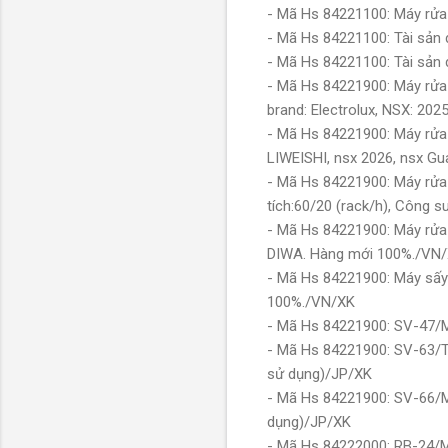
- Mã Hs 84221100: Máy rửa
- Mã Hs 84221100: Tài sản 
- Mã Hs 84221100: Tài sản
- Mã Hs 84221900: Máy rửa 
brand: Electrolux, NSX: 2
- Mã Hs 84221900: Máy rửa 
LIWEISHI, nsx 2026, nsx G
- Mã Hs 84221900: Máy rửa 
tích:60/20 (rack/h), Công
- Mã Hs 84221900: Máy rửa 
DIWA. Hàng mới 100%./VN
- Mã Hs 84221900: Máy sấy
100%./VN/XK
- Mã Hs 84221900: SV-47/M
- Mã Hs 84221900: SV-63/Th
sử dụng)/JP/XK
- Mã Hs 84221900: SV-66/M
dụng)/JP/XK
- Mã Hs 84222000: RB-24/M