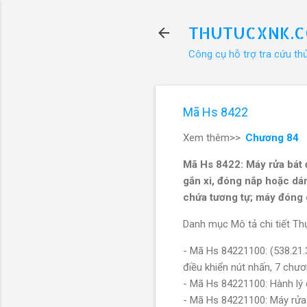
THUTUCXNK.
Công cụ hỗ trợ tra cứu th
Mã Hs 8422
Xem thêm>>
Chương 84
Mã Hs 8422: Máy rửa bát đ
gắn xi, đóng nắp hoặc dán
chứa tương tự; máy đóng 
Danh mục Mô tả chi tiết Thự
- Mã Hs 84221100: (538.2
điều khiển nút nhấn, 7 chư
- Mã Hs 84221100: Hành lý 
- Mã Hs 84221100: Máy rửa