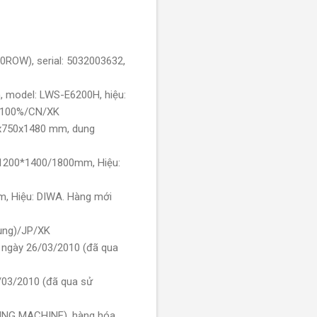
0ROW), serial: 5032003632,
, model: LWS-E6200H, hiệu:
ới 100%/CN/XK
35x750x1480 mm, dung
0*1200*1400/1800mm, Hiệu:
m, Hiệu: DIWA. Hàng mới
dụng)/JP/XK
9 ngày 26/03/2010 (đã qua
/03/2010 (đã qua sử
NING MACHINE), hàng hóa