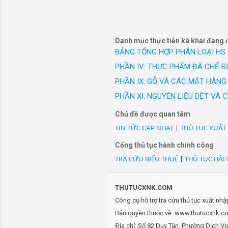
công suất: 120W, điện áp:
công sở c
- Mã Hs 84223000: MY26-N2
hiệu Vest
suất: 120W, điện áp: 120V
- Mã Hs 84223000: MY26-N2
Danh mục thực tiễn kê khai đang 
suất: 120W, điện áp: 120V
BẢNG TỔNG HỢP PHÂN LOẠI HS
- Mã Hs 84223000: MY26-N
PHẦN IV: THỰC PHẨM ĐÃ CHẾ B
suất: 120W, điện áp: 120V
PHẦN IX: GỖ VÀ CÁC MẶT HÀNG 
- Mã Hs 84223000: MY26-N
PHẦN XI: NGUYÊN LIỆU DỆT VÀ
120V, hàng mới 100%/VN/
- Mã Hs 84223000: MY26-N2
Chủ đề được quan tâm
suất: 120W, điện áp: 120V
TIN TỨC CẬP NHẬT
|
THỦ TỤC XUẤT
- Mã Hs 84223000: PM-STAL
Cổng thủ tục hành chính công
1010311642, sản xuất năm
TRA CỨU BIỂU THUẾ
|
THỦ TỤC HẢI
- Mã Hs 84223000: Tài sản 
- Mã Hs 84223000: Thiết bị
sản xuất: 2021. Hàng đã q
THUTUCXNK.COM
- Mã Hs 84223000: Thiết bị
Công cụ hỗ trợ tra cứu thủ tục xuất nh
800x500x950 mm, năm sx: 2
Bản quyền thuộc về: www.thutucxnk.com
- Mã Hs 84224000: ./Máy đ
Địa chỉ: Số 82 Duy Tân, Phường Dịch V