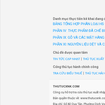
công sở c
Hs code 7609
hiệu Vest
- Mã Hs 76090000: . gối đỡ
100%/ KR Hs code 7609
Danh mục thực tiễn kê khai đang 
- Mã Hs 76090000: . mặt b
BẢNG TỔNG HỢP PHÂN LOẠI HS
KR Hs code 7609
PHẦN IV: THỰC PHẨM ĐÃ CHẾ B
- Mã Hs 76090000: . rắc co 
PHẦN IX: GỖ VÀ CÁC MẶT HÀNG 
mới 100%/ KR Hs code 7
- Mã Hs 76090000: . vòng 
PHẦN XI: NGUYÊN LIỆU DỆT VÀ
KR Hs code 7609
Chủ đề được quan tâm
- Mã Hs 76090000: 07002606
TIN TỨC CẬP NHẬT
|
THỦ TỤC XUẤT
sóng vệ tinh,mast tube, v
- Mã Hs 76090000: 07002612
Cổng thủ tục hành chính công
sóng vệ tinh, v3/v4 adapt
TRA CỨU BIỂU THUẾ
|
THỦ TỤC HẢI
7609
- Mã Hs 76090000: 12501-z
THUTUCXNK.COM
100%/ CN Hs code 7609
Công cụ hỗ trợ tra cứu thủ tục xuất nh
- Mã Hs 76090000: 132a00
Bản quyền thuộc về: www.thutucxnk.com
- Mã Hs 76090000: 2601043
Địa chỉ: Số 82 Duy Tân, Phường Dịch V