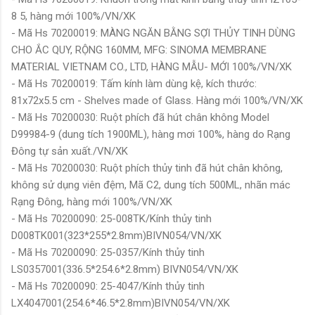
8 5, hàng mới 100%/VN/XK
- Mã Hs 70200019: MÀNG NGĂN BẰNG SỢI THỦY TINH DÙNG
CHO ẮC QUY, RỘNG 160MM, MFG: SINOMA MEMBRANE
MATERIAL VIETNAM CO., LTD, HÀNG MẪU- MỚI 100%/VN/XK
- Mã Hs 70200019: Tấm kính làm dùng kệ, kích thước:
81x72x5.5 cm - Shelves made of Glass. Hàng mới 100%/VN/XK
- Mã Hs 70200030: Ruột phích đã hút chân không Model
D99984-9 (dung tích 1900ML), hàng mơi 100%, hàng do Rạng
Đông tự sản xuất./VN/XK
- Mã Hs 70200030: Ruột phích thủy tinh đã hút chân không,
không sử dụng viên đệm, Mã C2, dung tích 500ML, nhãn mác
Rạng Đông, hàng mới 100%/VN/XK
- Mã Hs 70200090: 25-008TK/Kính thủy tinh
D008TK001(323*255*2.8mm)BIVN054/VN/XK
- Mã Hs 70200090: 25-0357/Kính thủy tinh
LS0357001(336.5*254.6*2.8mm) BIVN054/VN/XK
- Mã Hs 70200090: 25-4047/Kính thủy tinh
LX4047001(254.6*46.5*2.8mm)BIVN054/VN/XK