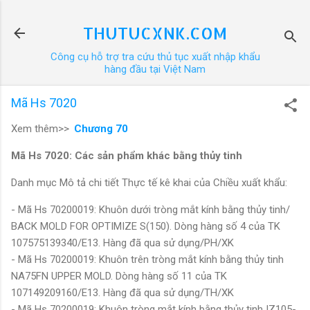
Chuyển đến nội dung chính
THUTUCXNK.COM
Công cụ hỗ trợ tra cứu thủ tục xuất nhập khẩu
hàng đầu tại Việt Nam
Mã Hs 7020
Xem thêm>>
Chương 70
Mã Hs 7020: Các sản phẩm khác bằng thủy tinh
Danh mục Mô tả chi tiết Thực tế kê khai của Chiều xuất khẩu:
- Mã Hs 70200019: Khuôn dưới tròng mắt kính bằng thủy tinh/
BACK MOLD FOR OPTIMIZE S(150). Dòng hàng số 4 của TK
107575139340/E13. Hàng đã qua sử dụng/PH/XK
- Mã Hs 70200019: Khuôn trên tròng mắt kính bằng thủy tinh
NA75FN UPPER MOLD. Dòng hàng số 11 của TK
107149209160/E13. Hàng đã qua sử dụng/TH/XK
- Mã Hs 70200019: Khuôn tròng mắt kính bằng thủy tinh IZ105-