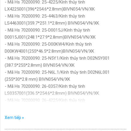
- Mã Hs 70200090: 25-4225/Kính thủy tinh
LX4225001(396*254.6*2.8mm)BIVN054/VN/XK
- Mã Hs 70200090: 25-4463/Kính thủy tinh
LS4463001(359.7*251.1*2.8mm) BIVN054/VN/XK
- Mã Hs 70200090: 25-D0015J/Kính thủy tinh
D0015J001(248.1*27.9*2.8mm)BIVN054/VN/XK
- Mã Hs 70200090: 25-D00KW4/Kính thủy tinh
D00KW4001(255*46.5*2.8mm)BIVN054/VN/XK
- Mã Hs 70200090: 25-N5Y.1/Kính thủy tinh D02N5Y001
(387.5*255*2.8mm) BIVN054/VN/XK
- Mã Hs 70200090: 25-N6L.1/Kính thủy tinh D02N6L001
(255*30*2.8 mm) BIVN054/VN/XK
- Mã Hs 70200090: 26-0357/Kính thủy tinh
LS0357001(336.5*254.6*2.8mm) BIVN054/VN/XK
- Mã Hs 70200090: 26-4225/Kính thủy tinh
LX4225001(396*254.6*2.8mm)BIVN054/VN/XK
- Mã Hs 70200090: 30C0D17340/Kính chắn bụi dùng cho máy in
Xem tiếp »
(Kính thủy tinh) đã được mài và vát cạnh, KT: 381*264*2.8mm,
Mới 100%/VN/XK