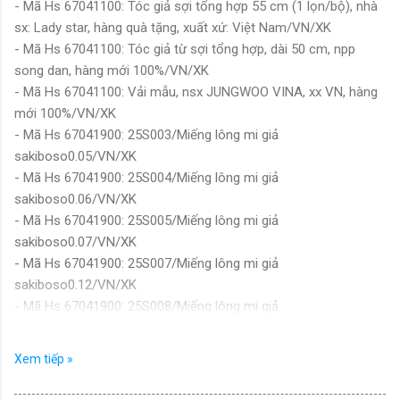
- Mã Hs 67041100: Tóc giả sợi tổng hợp 55 cm (1 lọn/bộ), nhà
sx: Lady star, hàng quà tặng, xuất xứ: Việt Nam/VN/XK
- Mã Hs 67041100: Tóc giả từ sợi tổng hợp, dài 50 cm, npp
song dan, hàng mới 100%/VN/XK
- Mã Hs 67041100: Vải mẫu, nsx JUNGWOO VINA, xx VN, hàng
mới 100%/VN/XK
- Mã Hs 67041900: 25S003/Miếng lông mi giả
sakiboso0.05/VN/XK
- Mã Hs 67041900: 25S004/Miếng lông mi giả
sakiboso0.06/VN/XK
- Mã Hs 67041900: 25S005/Miếng lông mi giả
sakiboso0.07/VN/XK
- Mã Hs 67041900: 25S007/Miếng lông mi giả
sakiboso0.12/VN/XK
- Mã Hs 67041900: 25S008/Miếng lông mi giả
sakiboso0.15/VN/XK
- Mã Hs 67041900: 25S043/Miếng lông mi giả Super Matte
Xem tiếp »
0.15/VN/XK
- Mã Hs 67041900: 25S048/Miếng lông mi giả Super Matte