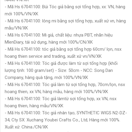
- Mã Hs 67041100: Búi Tóc giả bằng sợi tổng hợp, xx: VN, hàng
mới 100%/VN/XK
- Mã Hs 67041100: lông mi bằng sợi tổng hợp, xuất xứ vn, hàng
mẫu/VN/XK
- Mã Hs 67041100: Mi giả, chất liệu: nhựa PBT, nhãn hiệu
MlenDiary, tái sử dụng, hàng mới 100%/CN/XK
- Mã Hs 67041100: tóc giả bằng sợi tổng hợp 60cm/ lọn, nsx
hoang thien service and trading, xuất xứ vn/VN/XK
- Mã Hs 67041100: Tóc giả được làm từ sợi tổng hợp (khối
lượng tịnh: 100 gram/set) - Size: 50cm - NCC: Song Dan
Company, hàng quà tặng, mới 100%/VN/XK
- Mã Hs 67041100: Tóc giả làm từ sợi tổng hợp, 70cm/lọn, nsx
hoang thien, xx VN, hàng mẫu, hàng mới 100%/VN/XK
- Mã Hs 67041100: Tóc giả làmtừ sợi tổng hợp, xx VN, nsx
hoang thien, hàng mẫu/VN/XK
- Mã Hs 67041100: Tóc giả nhân tạo; SYNTHETIC WIGS N2-DZ-
34; Cty SX: Xuchang Youbei Crafts Co., Ltd; Hàng mới 100%.
Xuất xứ: China./CN/XK