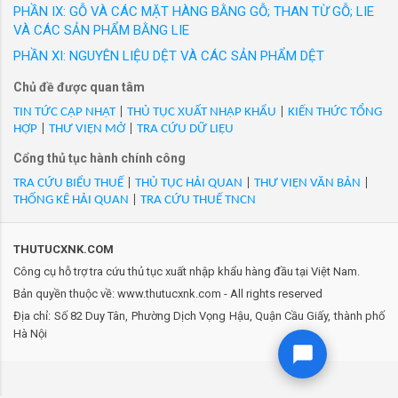
đưa ra thị trường trong nước với các nhãn hiệu
PHẦN IX: GỖ VÀ CÁC MẶT HÀNG BẰNG GỖ; THAN TỪ GỖ; LIE
- Mã Hs 67041900: ILK02OT/2512/Lông mi giả bằng sợi tổng
được người tiêu dùng Việt Nam yêu thích. Hàng
VÀ CÁC SẢN PHẨM BẰNG LIE
hợp, Nhãn hiệu KISS, mã ILK02OT, Mới 100%, (36 mi + 1 nhíp)/
loạt sản phẩm thời trang công sở cao cấp như
hộp)/VN/XK
PHẦN XI: NGUYÊN LIỆU DỆT VÀ CÁC SẢN PHẨM DỆT
GrusZ, May 10 Expert, May 10 Series, May 10
- Mã Hs 67041900: ILK05/2512/Lông mi giả bằng sợi tổng hợp,
Chủ đề được quan tâm
Classic, May10 Classic Suit... Thương hiệu
Nhãn hiệu KISS, mã ILK05, Mới 100%, (36 mi + 1 nhíp)/
Veston và nhiều thương hiệu thời trang được
TIN TỨC CẬP NHẬT
|
THỦ TỤC XUẤT NHẬP KHẨU
|
KIẾN THỨC TỔNG
hộp)/VN/XK
HỢP
|
THƯ VIỆN MỞ
|
TRA CỨU DỮ LIỆU
phát triển trong 20 năm qua của May 10 đ...
- Mã Hs 67041900: ILK06/2512/Lông mi giả bằng sợi tổng hợp,
Cổng thủ tục hành chính công
Nhãn hiệu KISS, mã ILK06, Mới 100%, (36 mi + 1 nhíp)/
hộp)/VN/XK
TRA CỨU BIỂU THUẾ
|
THỦ TỤC HẢI QUAN
|
THƯ VIỆN VĂN BẢN
|
THỐNG KÊ HẢI QUAN
|
TRA CỨU THUẾ TNCN
- Mã Hs 67041900: ILK06/2601/Lông mi giả bằng sợi tổng hợp,
Nhãn hiệu KISS, mã ILK06, Mới 100%, (36 mi + 1 nhíp)/
hộp)/VN/XK
THUTUCXNK.COM
- Mã Hs 67041900: ILP01/2512/Lông mi giả bằng sợi tổng hợp,
Công cụ hỗ trợ tra cứu thủ tục xuất nhập khẩu hàng đầu tại Việt Nam.
Nhãn hiệu KISS, mã ILP01, Mới 100%, (24 mi + 1 nhíp)/
Bản quyền thuộc về: www.thutucxnk.com - All rights reserved
hộp)/VN/XK
Địa chỉ: Số 82 Duy Tân, Phường Dịch Vọng Hậu, Quận Cầu Giấy, thành phố
- Mã Hs 67041900: IPM03A/2512/Lông mi giả bằng sợi tổng
Hà Nội
hợp, Nhãn hiệu KISS, mã IPM03A, Mới 100%, (48 mi/
hộp)/VN/XK
- Mã Hs 67041900: IPM03A/2601/Lông mi giả bằng sợi tổng