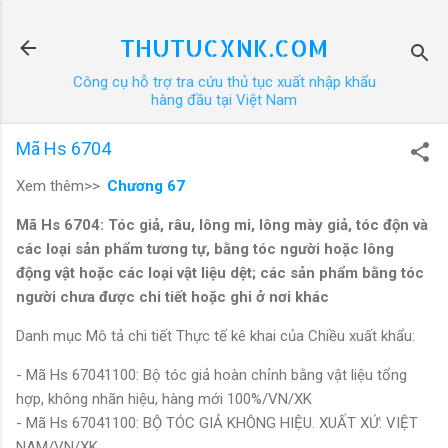
Chuyển đến nội dung chính
THUTUCXNK.COM
Công cụ hỗ trợ tra cứu thủ tục xuất nhập khẩu
hàng đầu tại Việt Nam
Mã Hs 6704
Xem thêm>>
Chương 67
Mã Hs 6704: Tóc giả, râu, lông mi, lông mày giả, tóc độn và
các loại sản phẩm tương tự, bằng tóc người hoặc lông
động vật hoặc các loại vật liệu dệt; các sản phẩm bằng tóc
người chưa được chi tiết hoặc ghi ở nơi khác
Danh mục Mô tả chi tiết Thực tế kê khai của Chiều xuất khẩu:
- Mã Hs 67041100: Bộ tóc giả hoàn chỉnh bằng vật liệu tổng
hợp, không nhãn hiệu, hàng mới 100%/VN/XK
- Mã Hs 67041100: BỘ TÓC GIẢ KHÔNG HIỆU. XUẤT XỨ: VIỆT
NAM/VN/XK