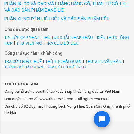
đưa ra thị trường trong nước với các nhãn hiệu
PHẦN IX: GỖ VÀ CÁC MẶT HÀNG BẰNG GỖ; THAN TỪ GỖ; LIE
polyester, nhãn hiệu LEE, mới 100%/VN/XK
được người tiêu dùng Việt Nam yêu thích. Hàng
VÀ CÁC SẢN PHẨM BẰNG LIE
- Mã Hs 61142000: LE2601HZ62 - NBA25/260102 Áo Jacket từ
loạt sản phẩm thời trang công sở cao cấp như
bông, dùng cho nữ giới, vải đệt kim thành phần 55% cotton 45%
PHẦN XI: NGUYÊN LIỆU DỆT VÀ CÁC SẢN PHẨM DỆT
GrusZ, May 10 Expert, May 10 Series, May 10
polyester, nhãn hiệu LEE, mới 100%/VN/XK
Chủ đề được quan tâm
Classic, May10 Classic Suit... Thương hiệu
- Mã Hs 61142000: LF10969/Áo kiểu nữ , hiệu: Lovers and
Veston và nhiều thương hiệu thời trang được
TIN TỨC CẬP NHẬT
|
THỦ TỤC XUẤT NHẬP KHẨU
|
KIẾN THỨC TỔNG
Friends, tên tiếng Anh: BRIELLA TOP, PO:SPRGT_LF-722,
HỢP
|
THƯ VIỆN MỞ
|
TRA CỨU DỮ LIỆU
phát triển trong 20 năm qua của May 10 đ...
màu:WHITE, nhiều size từ XXS đến 8/XL. Hàng mới
Cổng thủ tục hành chính công
100%/VN/XK
- Mã Hs 61142000: M262JSN02P-2/Áo ngủ dài cho bé gái (trên
TRA CỨU BIỂU THUẾ
|
THỦ TỤC HẢI QUAN
|
THƯ VIỆN VĂN BẢN
|
THỐNG KÊ HẢI QUAN
|
TRA CỨU THUẾ TNCN
86 cm) GIRL'S SLEEPING VEST, style no: M262JSN02P, tp chính:
COTTON 78POLYESTER 22. Mới 100%/VN/XK
- Mã Hs 61142000: M262UUN03P-2/Áo liền thân bé trai (trên 86
THUTUCXNK.COM
cm) BOY'S ROMPERS, style no: M262UUN03P, tp chính:
Công cụ hỗ trợ tra cứu thủ tục xuất nhập khẩu hàng đầu tại Việt Nam.
COTTON 78POLYESTER 22. Mới 100%/VN/XK
Bản quyền thuộc về: www.thutucxnk.com - All rights reserved
- Mã Hs 61142000: M262UUN15P-3/Áo liền thân bé gái (trên 86
Địa chỉ: Số 82 Duy Tân, Phường Dịch Vọng Hậu, Quận Cầu Giấy, thành phố
cm) GIRL'S ROMPERS, style no: M262UUN15P, tp chính:
Hà Nội
COTTON 78POLYESTER 22. Mới 100%/VN/XK
- Mã Hs 61142000: POLO-TALL-2026/Áo polo nam làm từ vải
dệt kim thành phần 60%COTTON 40%POLYESTER,