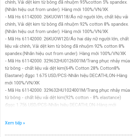
chính, Vải dệt kim từ bông đã nhuộm 95%cotton 5% spandex.
(Nhãn hiệu out from under). Hàng mới 100%/VN/XK
- Mã Hs 61142000: 26KUOW118/Áo nữ người lớn, chất liệu vải
chính, Vải dệt kim từ bông đã nhuộm 92% cotton 8% spandex.
(Nhãn hiệu out from under). Hàng mới 100%/VN/XK
- Mã Hs 61142000: 26KUOW120/Áo hai dây nữ người lớn, chất
liệu vải chính, Vải dệt kim từ bông đã nhuộm 92% cotton 8%
spandex.(Nhãn hiệu out from under). Hàng mới 100%/VN/XK
- Mã Hs 61142000: 329632HU0126001M/Trang phục nhảy múa
từ bông - chất liệu vải dệt kim(64% Cotton 28% Cotton8%
Elastane) đggc 1.675 USD/PCS-Nhãn hiệu DECATHLON-Hàng
mới 100%/VN/XK
- Mã Hs 61142000: 329632HU1024001M/Trang phục nhảy múa
từ bông - chất liệu vải dệt kim(92% cotton - 8% elastance)
đggc 1.756 USD/PCS-Nhãn hiệu DECATHLON-Hàng mới
100%/VN/XK
- Mã Hs 61142000: AEBG21427S25/Áo liền quần trẻ em gái
Xem tiếp »
không tay dệt kim 1 lớp (bằng vải dệt kim 100% cotton). Nhãn
hiệu: AMAZON. Hàng mới 100%./VN/XK