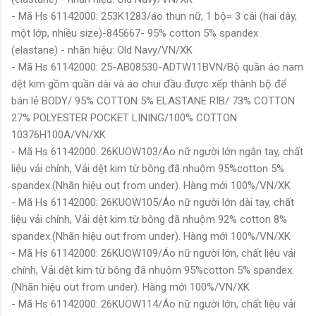
- Mã Hs 61142000: 253K1283/áo thun nữ, 1 bộ= 3 cái (hai dây,
một lớp, nhiều size)-845667- 95% cotton 5% spandex
(elastane) - nhãn hiệu: Old Navy/VN/XK
- Mã Hs 61142000: 25-AB08530-ADTW11BVN/Bộ quần áo nam
dệt kim gồm quần dài và áo chui đầu được xếp thành bộ để
bán lẻ BODY/ 95% COTTON 5% ELASTANE RIB/ 73% COTTON
27% POLYESTER POCKET LINING/100% COTTON
10376H100A/VN/XK
- Mã Hs 61142000: 26KUOW103/Áo nữ người lớn ngắn tay, chất
liệu vải chính, Vải dệt kim từ bông đã nhuộm 95%cotton 5%
spandex.(Nhãn hiệu out from under). Hàng mới 100%/VN/XK
- Mã Hs 61142000: 26KUOW105/Áo nữ người lớn dài tay, chất
liệu vải chính, Vải dệt kim từ bông đã nhuộm 92% cotton 8%
spandex.(Nhãn hiệu out from under). Hàng mới 100%/VN/XK
- Mã Hs 61142000: 26KUOW109/Áo nữ người lớn, chất liệu vải
chính, Vải dệt kim từ bông đã nhuộm 95%cotton 5% spandex.
(Nhãn hiệu out from under). Hàng mới 100%/VN/XK
- Mã Hs 61142000: 26KUOW114/Áo nữ người lớn, chất liệu vải