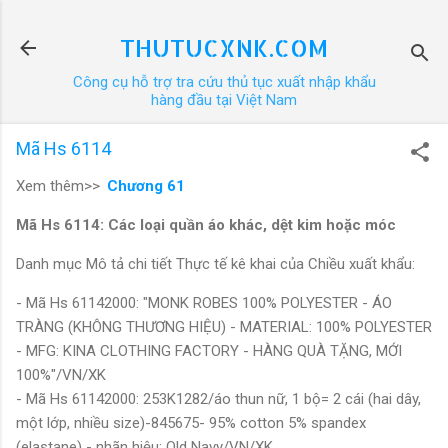
Chuyển đến nội dung chính
THUTUCXNK.COM
Công cụ hỗ trợ tra cứu thủ tục xuất nhập khẩu
hàng đầu tại Việt Nam
Mã Hs 6114
Xem thêm>>
Chương 61
Mã Hs 6114: Các loại quần áo khác, dệt kim hoặc móc
Danh mục Mô tả chi tiết Thực tế kê khai của Chiều xuất khẩu:
- Mã Hs 61142000: "MONK ROBES 100% POLYESTER - ÁO
TRÀNG (KHÔNG THƯƠNG HIỆU) - MATERIAL: 100% POLYESTER
- MFG: KINA CLOTHING FACTORY - HÀNG QUÀ TẶNG, MỚI
100%"/VN/XK
- Mã Hs 61142000: 253K1282/áo thun nữ, 1 bộ= 2 cái (hai dây,
một lớp, nhiều size)-845675- 95% cotton 5% spandex
(elastane) - nhãn hiệu: Old Navy/VN/XK