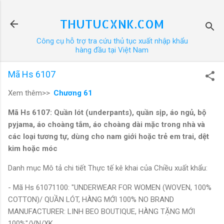
Chuyển đến nội dung chính
THUTUCXNK.COM
Công cụ hỗ trợ tra cứu thủ tục xuất nhập khẩu
hàng đầu tại Việt Nam
Mã Hs 6107
Xem thêm>>
Chương 61
Mã Hs 6107: Quần lót (underpants), quần sịp, áo ngủ, bộ
pyjama, áo choàng tắm, áo choàng dài mặc trong nhà và
các loại tương tự, dùng cho nam giới hoặc trẻ em trai, dệt
kim hoặc móc
Danh mục Mô tả chi tiết Thực tế kê khai của Chiều xuất khẩu:
- Mã Hs 61071100: "UNDERWEAR FOR WOMEN (WOVEN, 100%
COTTON)/ QUẦN LÓT, HÀNG MỚI 100% NO BRAND
MANUFACTURER: LINH BEO BOUTIQUE, HÀNG TẶNG MỚI
100%"/VN/XK