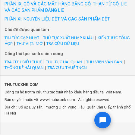
đưa ra thị trường trong nước với các nhãn hiệu
PHẦN IX: GỖ VÀ CÁC MẶT HÀNG BẰNG GỖ; THAN TỪ GỖ; LIE
- Mã Hs 61071100: 7820P3-MYH061-L-TMW-26-01/Quần lót
được người tiêu dùng Việt Nam yêu thích. Hàng
VÀ CÁC SẢN PHẨM BẰNG LIE
nam vải dệt kim chất liệu bông 7820P3-MYH061-L-TMW-26-01,
loạt sản phẩm thời trang công sở cao cấp như
SIZE L, 75%COTTON/25%POLYESTER, Hàng mới 100%/VN/XK
PHẦN XI: NGUYÊN LIỆU DỆT VÀ CÁC SẢN PHẨM DỆT
GrusZ, May 10 Expert, May 10 Series, May 10
- Mã Hs 61071100: 7820P3-MYS250-L-KH9-26-01/Quần lót
Chủ đề được quan tâm
Classic, May10 Classic Suit... Thương hiệu
nam vải dệt kim chất liệu bông 7820P3-MYS250-L-KH9-26-01,
Veston và nhiều thương hiệu thời trang được
TIN TỨC CẬP NHẬT
|
THỦ TỤC XUẤT NHẬP KHẨU
|
KIẾN THỨC TỔNG
SIZE L, 100%COTTON, Hàng mới 100%/VN/XK
HỢP
|
THƯ VIỆN MỞ
|
TRA CỨU DỮ LIỆU
phát triển trong 20 năm qua của May 10 đ...
- Mã Hs 61071100: ACU0200MNV-2/Quần lót nam dệt kim
Cổng thủ tục hành chính công
95%COTTON5%SPANDEX, hàng mới 100%, là mã phụ mã
ACU0200MNV, cỡ:XS - 2XL, nhãn hiệu CHARLES
TRA CỨU BIỂU THUẾ
|
THỦ TỤC HẢI QUAN
|
THƯ VIỆN VĂN BẢN
|
THỐNG KÊ HẢI QUAN
|
TRA CỨU THUẾ TNCN
TYRWHITT/VN/XK
- Mã Hs 61071100: B74N12-MYH035-S-AAHX-26-01/Quần lót
trẻ em trai vải dệt kim chất liệu bông B74N12-MYH035-S-
THUTUCXNK.COM
AAHX-26-01, SIZE S, 75%COTTON/25%POLYESTER, Hàng mới
Công cụ hỗ trợ tra cứu thủ tục xuất nhập khẩu hàng đầu tại Việt Nam.
100%/VN/XK
Bản quyền thuộc về: www.thutucxnk.com - All rights reserved
- Mã Hs 61071100: B74N12-MYP072-S-AAH9-26-01/Quần lót
Địa chỉ: Số 82 Duy Tân, Phường Dịch Vọng Hậu, Quận Cầu Giấy, thành phố
trẻ em trai vải dệt kim chất liệu bông B74N12-MYP072-S-
Hà Nội
AAH9-26-01, SIZE S, 75%COTTON/25%POLYESTER, Hàng mới
100%/VN/XK
- Mã Hs 61071100: B74N12-MYS196-S-+O+-26-01/Quần lót trẻ