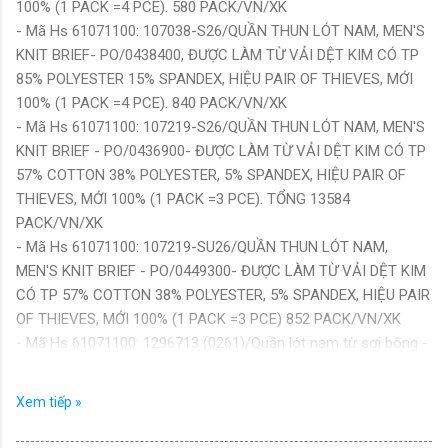
100% (1 PACK =4 PCE). 580 PACK/VN/XK
- Mã Hs 61071100: 107038-S26/QUẦN THUN LÓT NAM, MEN'S
KNIT BRIEF- PO/0438400, ĐƯỢC LÀM TỪ VẢI DỆT KIM CÓ TP
85% POLYESTER 15% SPANDEX, HIỆU PAIR OF THIEVES, MỚI
100% (1 PACK =4 PCE). 840 PACK/VN/XK
- Mã Hs 61071100: 107219-S26/QUẦN THUN LÓT NAM, MEN'S
KNIT BRIEF - PO/0436900- ĐƯỢC LÀM TỪ VẢI DỆT KIM CÓ TP
57% COTTON 38% POLYESTER, 5% SPANDEX, HIỆU PAIR OF
THIEVES, MỚI 100% (1 PACK =3 PCE). TỔNG 13584
PACK/VN/XK
- Mã Hs 61071100: 107219-SU26/QUẦN THUN LÓT NAM,
MEN'S KNIT BRIEF - PO/0449300- ĐƯỢC LÀM TỪ VẢI DỆT KIM
CÓ TP 57% COTTON 38% POLYESTER, 5% SPANDEX, HIỆU PAIR
OF THIEVES, MỚI 100% (1 PACK =3 PCE) 852 PACK/VN/XK
- Mã Hs 61071100: 1296713 (0261)/Quần lót nam từ sợi bông -
Mens knit underwear 96.00% cotton, 4.00% elastane - Hàng mới
100% (15 CT: 01-15)/VN/XK
Xem tiếp »
- Mã Hs 61071100: 1297174 (0261)/Quần lót nam từ sợi bông -
Mens knit underwear 96.00% cotton, 4.00% elastane - Hàng mới