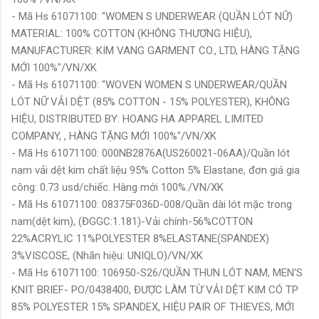
- Mã Hs 61071100: "WOMEN S UNDERWEAR (QUẦN LÓT NỮ)
MATERIAL: 100% COTTON (KHÔNG THƯƠNG HIỆU),
MANUFACTURER: KIM VANG GARMENT CO., LTD, HÀNG TẶNG
MỚI 100%"/VN/XK
- Mã Hs 61071100: "WOVEN WOMEN S UNDERWEAR/QUẦN
LÓT NỮ VẢI DỆT (85% COTTON - 15% POLYESTER), KHÔNG
HIỆU, DISTRIBUTED BY: HOANG HA APPAREL LIMITED
COMPANY, , HÀNG TẶNG MỚI 100%"/VN/XK
- Mã Hs 61071100: 000NB2876A(US260021-06AA)/Quần lót
nam vải dệt kim chất liệu 95% Cotton 5% Elastane, đơn giá gia
công: 0.73 usd/chiếc. Hàng mới 100%./VN/XK
- Mã Hs 61071100: 08375F036D-008/Quần dài lót mặc trong
nam(dệt kim), (ĐGGC:1.181)-Vải chính-56%COTTON
22%ACRYLIC 11%POLYESTER 8%ELASTANE(SPANDEX)
3%VISCOSE, (Nhãn hiệu: UNIQLO)/VN/XK
- Mã Hs 61071100: 106950-S26/QUẦN THUN LÓT NAM, MEN'S
KNIT BRIEF- PO/0438400, ĐƯỢC LÀM TỪ VẢI DỆT KIM CÓ TP
85% POLYESTER 15% SPANDEX, HIỆU PAIR OF THIEVES, MỚI