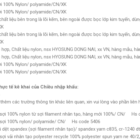
ợi 100% Nylon/ polyamide/CN/XK
ợi 100% Nylon/ polyamide/CN/XK
ất liệu bên trong là lõi kẽm, bên ngoài được bọc lớp kim tuyến, dùng 
XK
ất liệu bên trong là lõi kẽm, bên ngoài được bọc lớp kim tuyến, dùng 
XK
g hợp, Chất liệu nylon, nsx HYOSUNG DONG NAI, xx VN, hàng mẫu, 
g hợp, Chất liệu nylon, nsx HYOSUNG DONG NAI, xx VN, hàng mẫu, 
ợi 100% Nylon/ polyamide/CN/XK
ợi 100% Nylon/ polyamide/CN/XK
hực tế kê khai của Chiều nhập khẩu:
m
êm các trường thông tin khác liên quan, xin vui lòng vào phần liên hệ
ợi 100% nylon từ sợi filament nhân tạo, hàng mới 100%/ CN/ Hs 
sợi 100% nylon/ polyamide/ CN/ Hs code 5406
 dệt spandex (sợi filament nhân tạo)/ spandex yarn c835, cr-1240
i vải nhân tạo polyester recycle 100% polyester spun yarn ne 40/2, 