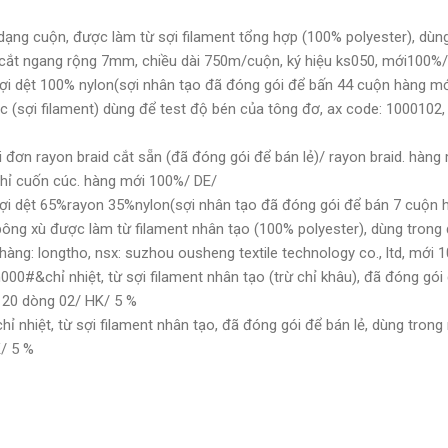
dạng cuộn, được làm từ sợi filament tổng hợp (100% polyester), dùng
t cắt ngang rộng 7mm, chiều dài 750m/cuộn, ký hiệu ks050, mới10
ợi dệt 100% nylon(sợi nhân tạo đã đóng gói để bấn 44 cuộn hàng
 (sợi filament) dùng để test độ bén của tông đơ, ax code: 1000102
 đơn rayon braid cắt sẵn (đã đóng gói để bán lẻ)/ rayon braid. hà
chỉ cuốn cúc. hàng mới 100%/ DE/
ợi dệt 65%rayon 35%nylon(sợi nhân tạo đã đóng gói để bán 7 cu
bông xù được làm từ filament nhân tạo (100% polyester), dùng trong
 hàng: longtho, nsx: suzhou ousheng textile technology co., ltd, m
0#&chỉ nhiệt, từ sợi filament nhân tạo (trừ chỉ khâu), đã đóng gói
120 dòng 02/ HK/ 5 %
ỉ nhiệt, từ sợi filament nhân tạo, đã đóng gói để bán lẻ, dùng tron
HK/ 5 %