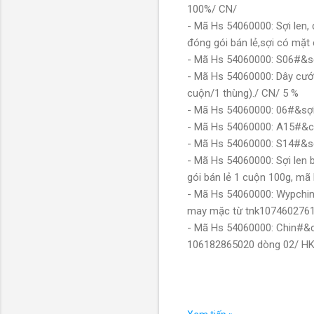
100%/ CN/
- Mã Hs 54060000: Sợi len, 
đóng gói bán lẻ,sợi có mặ
- Mã Hs 54060000: S06#&s
- Mã Hs 54060000: Dây cước
cuộn/1 thùng)./ CN/ 5 %
- Mã Hs 54060000: 06#&sợi
- Mã Hs 54060000: A15#&
- Mã Hs 54060000: S14#&s
- Mã Hs 54060000: Sợi len 
gói bán lẻ 1 cuộn 100g, mã
- Mã Hs 54060000: Wypchin00
may mặc từ tnk107460276
- Mã Hs 54060000: Chin#&ch
106182865020 dòng 02/ 