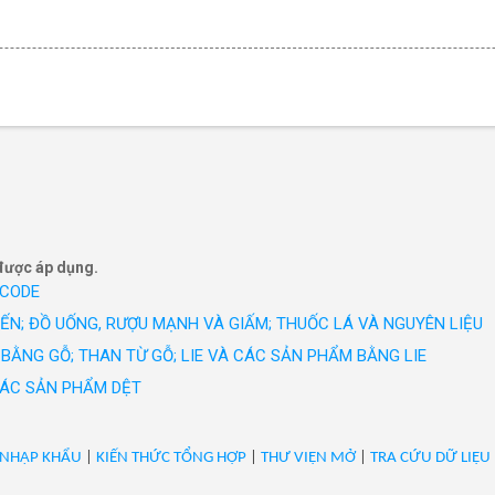
được áp dụng.
 CODE
IẾN; ĐỒ UỐNG, RƯỢU MẠNH VÀ GIẤM; THUỐC LÁ VÀ NGUYÊN LIỆU
BẰNG GỖ; THAN TỪ GỖ; LIE VÀ CÁC SẢN PHẨM BẰNG LIE
 CÁC SẢN PHẨM DỆT
 NHẬP KHẨU
|
KIẾN THỨC TỔNG HỢP
|
THƯ VIỆN MỞ
|
TRA CỨU DỮ LIỆU