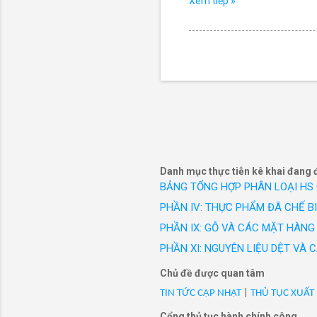
Xem tiếp »
Danh mục thực tiễn kê khai đang 
BẢNG TỔNG HỢP PHÂN LOẠI HS
PHẦN IV: THỰC PHẨM ĐÃ CHẾ B
PHẦN IX: GỖ VÀ CÁC MẶT HÀNG 
PHẦN XI: NGUYÊN LIỆU DỆT VÀ
Chủ đề được quan tâm
TIN TỨC CẬP NHẬT
|
THỦ TỤC XUẤT
Cổng thủ tục hành chính công