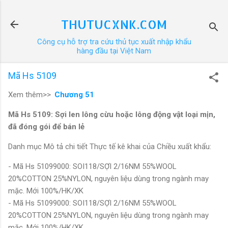
Chuyển đến nội dung chính
THUTUCXNK.COM
Công cụ hỗ trợ tra cứu thủ tục xuất nhập khẩu
hàng đầu tại Việt Nam
Mã Hs 5109
Xem thêm>>
Chương 51
Mã Hs 5109: Sợi len lông cừu hoặc lông động vật loại mịn,
đã đóng gói để bán lẻ
Danh mục Mô tả chi tiết Thực tế kê khai của Chiều xuất khẩu:
- Mã Hs 51099000: SOI118/SỢI 2/16NM 55%WOOL
20%COTTON 25%NYLON, nguyên liệu dùng trong ngành may
mặc. Mới 100%/HK/XK
- Mã Hs 51099000: SOI118/SỢI 2/16NM 55%WOOL
20%COTTON 25%NYLON, nguyên liệu dùng trong ngành may
mặc. Mới 100%/HK/XK