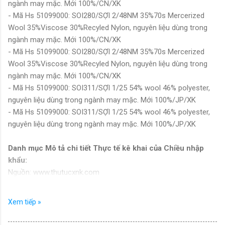
ngành may mặc. Mới 100%/CN/XK
- Mã Hs 51099000: SOI280/SỢI 2/48NM 35%70s Mercerized
Wool 35%Viscose 30%Recyled Nylon, nguyên liệu dùng trong
ngành may mặc. Mới 100%/CN/XK
- Mã Hs 51099000: SOI280/SỢI 2/48NM 35%70s Mercerized
Wool 35%Viscose 30%Recyled Nylon, nguyên liệu dùng trong
ngành may mặc. Mới 100%/CN/XK
- Mã Hs 51099000: SOI311/SỢI 1/25 54% wool 46% polyester,
nguyên liệu dùng trong ngành may mặc. Mới 100%/JP/XK
- Mã Hs 51099000: SOI311/SỢI 1/25 54% wool 46% polyester,
nguyên liệu dùng trong ngành may mặc. Mới 100%/JP/XK
Danh mục Mô tả chi tiết Thực tế kê khai của Chiều nhập
khẩu:
Nguồn: www.thutucxnk.com
Trong trường hợp muốn có thêm các trường thông tin khác liên
quan, xin vui lòng vào phần liên hệ để lấy thông tin chi tiết.
Xem tiếp »
- Mã Hs 51091000: 02#&sợi 71% wool 29% nylon/ JP/ Hs