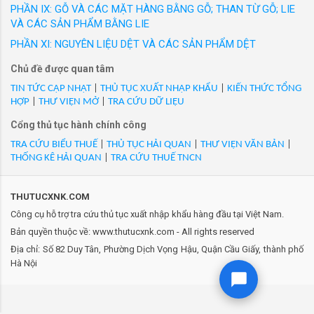
đưa ra thị trường trong nước với các nhãn hiệu
PHẦN IX: GỖ VÀ CÁC MẶT HÀNG BẰNG GỖ; THAN TỪ GỖ; LIE
được người tiêu dùng Việt Nam yêu thích. Hàng
VÀ CÁC SẢN PHẨM BẰNG LIE
loạt sản phẩm thời trang công sở cao cấp như
PHẦN XI: NGUYÊN LIỆU DỆT VÀ CÁC SẢN PHẨM DỆT
GrusZ, May 10 Expert, May 10 Series, May 10
Chủ đề được quan tâm
Classic, May10 Classic Suit... Thương hiệu
Veston và nhiều thương hiệu thời trang được
TIN TỨC CẬP NHẬT
|
THỦ TỤC XUẤT NHẬP KHẨU
|
KIẾN THỨC TỔNG
HỢP
|
THƯ VIỆN MỞ
|
TRA CỨU DỮ LIỆU
phát triển trong 20 năm qua của May 10 đ...
Cổng thủ tục hành chính công
TRA CỨU BIỂU THUẾ
|
THỦ TỤC HẢI QUAN
|
THƯ VIỆN VĂN BẢN
|
THỐNG KÊ HẢI QUAN
|
TRA CỨU THUẾ TNCN
THUTUCXNK.COM
Công cụ hỗ trợ tra cứu thủ tục xuất nhập khẩu hàng đầu tại Việt Nam.
Bản quyền thuộc về: www.thutucxnk.com - All rights reserved
Địa chỉ: Số 82 Duy Tân, Phường Dịch Vọng Hậu, Quận Cầu Giấy, thành phố
Hà Nội