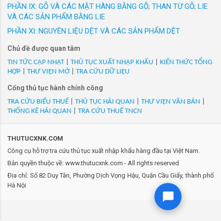
đưa ra thị trường trong nước với các nhãn hiệu
PHẦN IX: GỖ VÀ CÁC MẶT HÀNG BẰNG GỖ; THAN TỪ GỖ; LIE
được người tiêu dùng Việt Nam yêu thích. Hàng
VÀ CÁC SẢN PHẨM BẰNG LIE
loạt sản phẩm thời trang công sở cao cấp như
PHẦN XI: NGUYÊN LIỆU DỆT VÀ CÁC SẢN PHẨM DỆT
GrusZ, May 10 Expert, May 10 Series, May 10
Chủ đề được quan tâm
Classic, May10 Classic Suit... Thương hiệu
Veston và nhiều thương hiệu thời trang được
TIN TỨC CẬP NHẬT
|
THỦ TỤC XUẤT NHẬP KHẨU
|
KIẾN THỨC TỔNG
HỢP
|
THƯ VIỆN MỞ
|
TRA CỨU DỮ LIỆU
phát triển trong 20 năm qua của May 10 đ...
Cổng thủ tục hành chính công
TRA CỨU BIỂU THUẾ
|
THỦ TỤC HẢI QUAN
|
THƯ VIỆN VĂN BẢN
|
THỐNG KÊ HẢI QUAN
|
TRA CỨU THUẾ TNCN
THUTUCXNK.COM
Công cụ hỗ trợ tra cứu thủ tục xuất nhập khẩu hàng đầu tại Việt Nam.
Bản quyền thuộc về: www.thutucxnk.com - All rights reserved
Địa chỉ: Số 82 Duy Tân, Phường Dịch Vọng Hậu, Quận Cầu Giấy, thành phố
Hà Nội