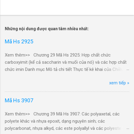
Những nội dung được quan tâm nhiều nhất:
Mã Hs 2925
Xem thêm>> Chương 29 Mã Hs 2925: Hợp chất chức
carboxyimit (kể cả saccharin và muối của nó) và các hợp chất
chức imin Danh mục Mô tả chi tiết Thực tế kê khai của Chiều
xuất khẩu: - Mã Hs 29251100: 45/Dung dịch natri saccarin trong
xem tiếp »
môi trường nước, hàm lượng rắn 30.1%, hàng mới 100%, công
dụng: Xi mạ sản phẩm bằng kim loại/KR/XK - Mã Hs 29251100:
45/Dung dịch natri saccarin trong môi trường nước, hàm lượng
Mã Hs 3907
rắn 30.1%, hàng mới 100%, công dụng: Xi mạ sản phẩm bằng
kim loại/KR/XK - Mã Hs 29251100: Hóa chất SEAL NICKEL
Xem thêm>> Chương 39 Mã Hs 3907: Các polyaxetal, các
HCR-K-1 (20LTS)- Phụ gia tạo bóng dùng trong xi mạ, thành
polyete khác và nhựa epoxit, dạng nguyên sinh; các
phần chính sodium saccharin 3.9% và nước (Cas 128-44-9,
polycarbonat, nhựa alkyd, các este polyallyl và các polyeste
7732-18-5) dạng lỏng 20LT/can, mới 100%/JP/XK - Mã Hs