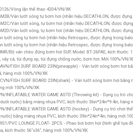
80126/Vòng lặn thể thao 4204/VN/XK
6M2B/Ván lướt sóng tự bơm hơi (nhãn hiệu DECATHLON, được đựng 
6M2C/Ván lướt sóng, tự bơm hơi (nhãn hiệu DECATHLON, được đựng
6M2D/Ván lướt sóng, tự bơm hơi (nhãn hiệu DECATHLON, được đựng
n lướt sóng tự bơm hơi (nhãn hiệu Retrospec, được đựng trong bal
n lướt sóng tự bơm hơi (nhãn hiệu Retrospec, được đựng trong bal
R/Bộ ván chèo đứng bơm hơi SUP, Model: BT-26PAE, kích thước: 11"*
, vây cá, túi đựng sp, túi đựng chống nước, bơm hơi. Mới 100%/VN/
AVN/FISH SURF BOARD 23IN(pineapple) - Ván lướt sóng bơm hơi b
IN, hàng mới 100%/VN/XK
-CVN/FISH SURF BOARD 23IN(shark) - Ván lướt sóng bơm hơi bằng 
hàng mới 100%/VN/XK
N/INFLATABLE WATER GAME ASTD (Throwing kit) - Dụng cụ trò chơ
dưới nước) bằng màng nhựa PVC, kích thước 36in*24in*9.4in, hàng
VN/INFLATABLE WATER GAME ASTD (hockey) - Dụng cụ trò chơi thể 
 nước) bằng màng nhựa PVC, kích thước 39in*24in*4in, hàng mới 1
WS1/PVC LOUNGE FLOAT- 2PCS - Phao bơi bơm hơi (hình ghế tựa đi
ua, kích thước 56"x36", hàng mới 100%/VN/XK