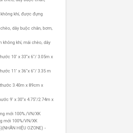
không khí, được đựng
 chèo, dây buộc chân, bơm,
 không khí, mái chèo, dây
ước 10' x 33"x 6"/ 3.05m x
ước 11' x 36"x 6"/ 3.35 m
 thước 3.40m x 89cm x
ước 9' x 30"x 4.75"/2.74m x
àng mới 100%./VN/XK
àng mới 100%/VN/XK
)(NHÃN HIỆU OZONE) -