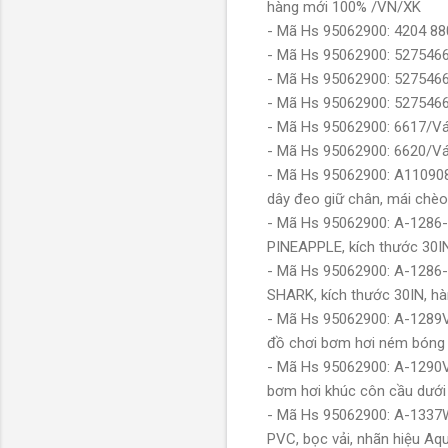
hàng mới 100% /VN/XK
- Mã Hs 95062900: 4204 8
- Mã Hs 95062900: 527546
- Mã Hs 95062900: 527546
- Mã Hs 95062900: 527546
- Mã Hs 95062900: 6617/Vá
- Mã Hs 95062900: 6620/Vá
- Mã Hs 95062900: A110908M
dây đeo giữ chân, mái chèo
- Mã Hs 95062900: A-1286-
PINEAPPLE, kích thước 30
- Mã Hs 95062900: A-1286
SHARK, kích thước 30IN, 
- Mã Hs 95062900: A-1289V
đồ chơi bơm hơi ném bóng 
- Mã Hs 95062900: A-1290
bơm hơi khúc côn cầu dưới
- Mã Hs 95062900: A-1337
PVC, bọc vải, nhãn hiệu Aq