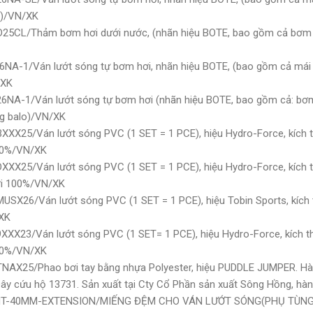
o)/VN/XK
D25CL/Thảm bơm hơi dưới nước, (nhãn hiệu BOTE, bao gồm cả bơm 
6NA-1/Ván lướt sóng tự bơm hơi, nhãn hiệu BOTE, (bao gồm cả mái
/XK
6NA-1/Ván lướt sóng tự bơm hơi (nhãn hiệu BOTE, bao gồm cả: bơm
g balo)/VN/XK
XX25/Ván lướt sóng PVC (1 SET = 1 PCE), hiệu Hydro-Force, kích th
00%/VN/XK
XX25/Ván lướt sóng PVC (1 SET = 1 PCE), hiệu Hydro-Force, kích th
ới 100%/VN/XK
USX26/Ván lướt sóng PVC (1 SET = 1 PCE), hiệu Tobin Sports, kích
XK
XX23/Ván lướt sóng PVC (1 SET= 1 PCE), hiệu Hydro-Force, kích th
00%/VN/XK
TNAX25/Phao bơi tay bằng nhựa Polyester, hiệu PUDDLE JUMPER. H
ây cứu hộ 13731. Sản xuất tại Cty Cổ Phần sản xuất Sông Hồng, h
RINT-40MM-EXTENSION/MIẾNG ĐỆM CHO VÁN LƯỚT SÓNG(PHỤ TÙNG