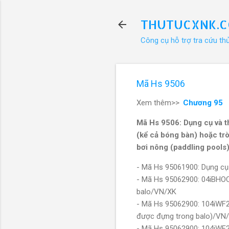
THUTUCXNK.
Công cụ hỗ trợ tra cứu th
Mã Hs 9506
Xem thêm>>
Chương 95
Mã Hs 9506: Dụng cụ và th
(kể cả bóng bàn) hoặc trò
bơi nông (paddling poo
- Mã Hs 95061900: Dụng cụ
- Mã Hs 95062900: 04iBHO
balo/VN/XK
- Mã Hs 95062900: 104iWF2
được đựng trong balo)/VN
- Mã Hs 95062900: 104iWF2