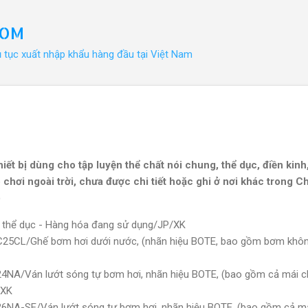
Chuyển đến nội dung chính
COM
ủ tục xuất nhập khẩu hàng đầu tại Việt Nam
iết bị dùng cho tập luyện thể chất nói chung, thể dục, điền kin
 chơi ngoài trời, chưa được chi tiết hoặc ghi ở nơi khác trong C
ls)
 thể dục - Hàng hóa đang sử dụng/JP/XK
C25CL/Ghế bơm hơi dưới nước, (nhãn hiệu BOTE, bao gồm bơm khôn
4NA/Ván lướt sóng tự bơm hơi, nhãn hiệu BOTE, (bao gồm cả mái c
/XK
6NA-SE/Ván lướt sóng tự bơm hơi, nhãn hiệu BOTE, (bao gồm cả má