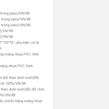
trong balo)/VN/XK
 trong balo)/VN/XK
 trong balo)/VN/XK
o)/VN/XK
o)/VN/XK
33"*6", phụ kiện: cờ lê,
XK
ằng màng nhựa PVC, hình
màng nhựa PVC, hình
i thể thao dưới nước(Bộ
 mới 100%/VN/XK
thao dưới nước(Bộ đồ chơi
00%/VN/XK
ều chỉnh) bằng màng nhựa