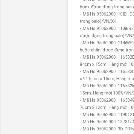
bơm, được đựng trong bal
- Mã Hs 95062900: 10IBHO
trong balo)/VN/XK
- Mã Hs 95062900: 110iBB2
được đựng trong balo)/VN
- Mã Hs 95062900: 114iWF2
buộc chân, được đựng tron
- Mã Hs 95062900: 116532BX
84cm x 15cm. Hàng mới 1
- Mã Hs 95062900: 116532DX
x 91.5 cm x 15cm, Hàng m
- Mã Hs 95062900: 116532M
15cm. Hàng mới 100%/VN/
- Mã Hs 95062900: 1165349X
76cm x 12cm. Hàng mới 1
- Mã Hs 95062900: 119012
- Mã Hs 95062900: 13731/D
- Mã Hs 95062900: 3D-P