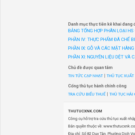
công sở c
- Mã Hs 95062900: LSXLIIT
hiệu Vest
SSL)/VN/XK
- Mã Hs 95062900: Mặt nạ l
Danh mục thực tiễn kê khai đang 
PET, Silicon, item: WMM22
BẢNG TỔNG HỢP PHÂN LOẠI HS
- Mã Hs 95062900: MSP19
PHẦN IV: THỰC PHẨM ĐÃ CHẾ B
hơi(dụng cụ thể thao dưới 
- Mã Hs 95062900: Ống thở
PHẦN IX: GỖ VÀ CÁC MẶT HÀNG 
Silicon, item: ITM2412-001
PHẦN XI: NGUYÊN LIỆU DỆT VÀ
- Mã Hs 95062900: Ống thở
Chủ đề được quan tâm
- Mã Hs 95062900: Phao t
TIN TỨC CẬP NHẬT
|
THỦ TỤC XUẤT
- Mã Hs 95062900: Soric-10
- Mã Hs 95062900: SUP J12
Cổng thủ tục hành chính công
- Mã Hs 95062900: SUP J14
TRA CỨU BIỂU THUẾ
|
THỦ TỤC HẢI
- Mã Hs 95062900: SUP J14
- Mã Hs 95062900: SUP J85
THUTUCXNK.COM
- Mã Hs 95062900: Thảm nổ
Công cụ hỗ trợ tra cứu thủ tục xuất nh
990452087, 1 PKG = 15 SET,
Bản quyền thuộc về: www.thutucxnk.com
- Mã Hs 95062900: Ván dùn
Địa chỉ: Số 82 Duy Tân, Phường Dịch V
- Mã Hs 95062900: Ván lướ