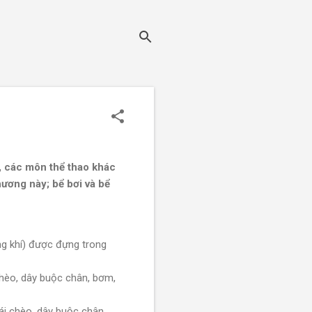
h, các môn thể thao khác
hương này; bể bơi và bể
g khí) được đựng trong
hèo, dây buộc chân, bơm,
i chèo, dây buộc chân,