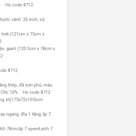
45% Hs code 8712
hước vành: 26 inch, sử
: trek (121cm x 75cm x
2
ệu: giant (120.3cm x 78cm x
12
code 8712
bằng thép, đã sơn phủ, màu
%./ CN/ 10% Hs code 8712
ăng, kt(175x72x105)cm
y ngang, đĩa 1 tầng, líp 7
60-78cm,líp 7 speed,xích 7