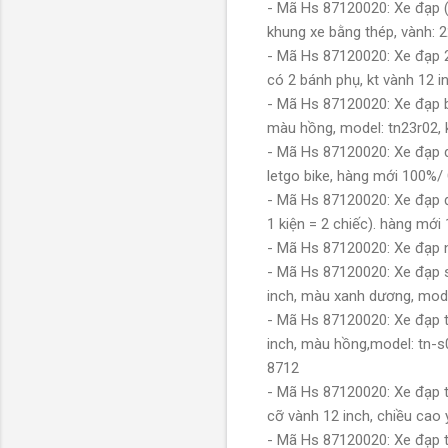
- Mã Hs 87120020: Xe đạp (t
khung xe bằng thép, vành: 
- Mã Hs 87120020: Xe đạp 2
có 2 bánh phụ, kt vành 12
- Mã Hs 87120020: Xe đạp bu
màu hồng, model: tn23r02, k
- Mã Hs 87120020: Xe đạp d
letgo bike, hàng mới 100
- Mã Hs 87120020: Xe đạp đ
1 kiện = 2 chiếc). hàng m
- Mã Hs 87120020: Xe đạp
- Mã Hs 87120020: Xe đạp s
inch, màu xanh dương, mod
- Mã Hs 87120020: Xe đạp t
inch, màu hồng,model: tn-s0
8712
- Mã Hs 87120020: Xe đạp tr
cỡ vành 12 inch, chiều ca
- Mã Hs 87120020: Xe đạp