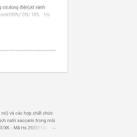
 cơ,dùng điện),kt vành
iant.mới100%/ CN/ 10% Hs
vành 20''. hàng mới 100%/
ằng thép hợp kim),(gồm có
 Hs code 8712
 xe 700 bicycle trek fx 1
 specialized), hàng mới
hiệu bors bike, hàng mới
10%, chiều cao yên tối đa
 nó) và các hợp chất chức
ch natri saccarin trong môi
KR/XK - Mã Hs 29251100:
g dụng: Xi mạ sản phẩm bằng