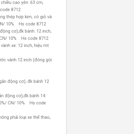
 chiều cao yên: 63 cm,
s code 8712
ng thép hợp kim, có giỏ và
%/ CN/ 10% Hs code 8712
động cơ),đk bánh: 12 inch,
00%/ CN/ 10% Hs code 8712
ành xe: 12 inch, hiệu mt
ước vành 12 inch (đóng gói:
 gắn động cơ), đk bánh 12
gắn động cơ),đk bánh 14
ới 100%/ CN/ 10% Hs code
ông phải loại xe thể thao,