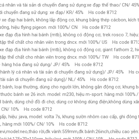
 cá nhân và tài sản di chuyển đang sử dụng:xe đạp thể thao/ CN/ 
 di chuyển đang sử dụng: xe đạp/ KR/ 45% Hs code 8712
xe đạp hai bánh, không lắp động cơ, khung bằng thép cácbon, kích t
xưởng, hiệu flying pigeon. mới 100%/ CN Hs code 8712
e đạp địa hình hai bánh (mtb), không có động cơ, trek rosco 7, hiệu
 tập thể chất cho nhân viên trong dncx. mới 100%/ US Hs code 871
e đạp địa hình hai bánh (mtb), không có động cơ, giant fathom 2, hi
 tập thể chất cho nhân viên trong dncx. mới 100%/ TW Hs code 87
 - hàng hóa đang sử dụng/ JP/ 45% Hs code 8712
(hành lý cá nhân và tài sản di chuyển đang sử dụng)/ JP/ 45% Hs 
(tài sản di chuyển đang sử dụng)/ NL/ 45% Hs code 8712
 bánh, loại thường, dùng cho người lớn, không gắn động cơ, khung 
ch thước bánh xe 26 inch. model: m230, hiệu m-sport. hàng mới 100
3 bánh, dùng chở đồ đi chợ, dùng cơ không dùng điện,không dùng x
%/ CN/ 10% Hs code 8712
p, hiệu: java, model: volta 7s, khung sườn nhôm cao cấp, ghi đông ta
3/8, hàng mới 100%/ CN/ 10% Hs code 8712
evi,model:neo,tháo rời,đk vành:559mm,đk bánh:26inch,chiều cao yên:
g/cái,kt:175x70x110cm, hiệu:levi, mới 100%/ CN/ 10% Hs code 8712