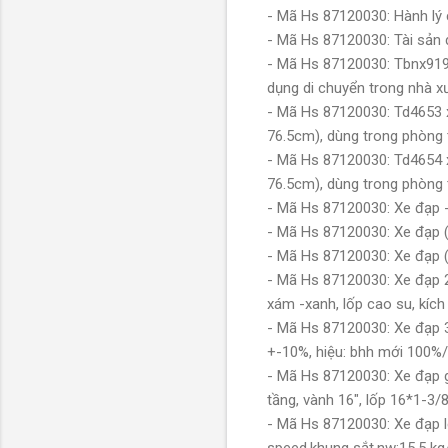
- Mã Hs 87120030: Hành lý
- Mã Hs 87120030: Tài sản
- Mã Hs 87120030: Tbnx919 
dụng di chuyển trong nhà 
- Mã Hs 87120030: Td4653 x
76.5cm), dùng trong phòng
- Mã Hs 87120030: Td4654 x
76.5cm), dùng trong phòng
- Mã Hs 87120030: Xe đạp
- Mã Hs 87120030: Xe đạp 
- Mã Hs 87120030: Xe đạp 
- Mã Hs 87120030: Xe đạp 2
xám -xanh, lốp cao su, kí
- Mã Hs 87120030: Xe đạp 
+-10%, hiệu: bhh mới 100
- Mã Hs 87120030: Xe đạp gấ
tầng, vành 16", lốp 16*1-
- Mã Hs 87120030: Xe đạp l
speed,khung sắt,nw:15.5 k