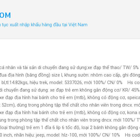
Chuyển đến nội dung chính
COM
ủ tục xuất nhập khẩu hàng đầu tại Việt Nam
 cá nhân và tài sản di chuyển đang sử dụng:xe đạp thể thao/ TW/ 
a địa hình (băng đồng) size l, khung sườn: nhôm cao cấp, ghi đông 
 29 bl,tl:14.82kgs, hiệu trek, model: 5337026, mới 100%/ CN/ 0% Hs c
 di chuyển đang sử dụng: xe đạp trẻ em không gắn động cơ/ KR/ 4
 đạp địa hình hai bánh cho trẻ em (mtb), không có động cơ, speicali
x 52cm), dùng trong phòng tập thể chất cho nhân viên trong dncx.
e đạp địa hình hai bánh cho trẻ em (mtb), không có động cơ, kona s
ùng trong phòng tập thể chất cho nhân viên trong dncx. mới 100%
oại thường) trẻ em 1 đĩa 6 líp 6 tốc độ, loại 2 bánh không gắn động 
20 inch, nhãn hiệu: jeep, model: hlz-100, mới 100%/ CN/ 10% Hs co