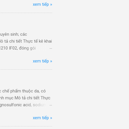
eady/ JP/ 45% Hs code 8712
xem tiếp »
ùng trong xi mạ, thành
ode 8712
i 100%/JP/XK - Mã Hs
phần chính sodium
 Hs 29251100: OPTIFEED
uyên sinh; các
 tả chi tiết Thực tế kê khai
210 IF02, đóng gói
ene) POM DURACON(R) M90-
xem tiếp »
POM M90-44 (Polyaxetal
 107794955000/MY/XK - Mã
000: 09PO7-0048/Hạt nhựa
lack K2041 (25kg/bag).
dạng ngu...
c chế phẩm thuộc da, có
nh mục Mô tả chi tiết Thực
ignosulfonic acid, sodium
 SYNTAN SN 25KG/BAG. Hàng
xem tiếp »
alenesulfonic acid,
AN DF 585 25KG/BG. Hàng