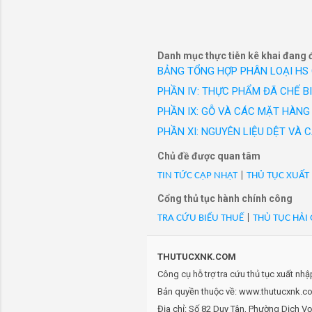
công sở c
hiệu Vest
Danh mục thực tiễn kê khai đang 
BẢNG TỔNG HỢP PHÂN LOẠI HS
PHẦN IV: THỰC PHẨM ĐÃ CHẾ B
PHẦN IX: GỖ VÀ CÁC MẶT HÀNG 
PHẦN XI: NGUYÊN LIỆU DỆT VÀ
Chủ đề được quan tâm
TIN TỨC CẬP NHẬT
|
THỦ TỤC XUẤT
Cổng thủ tục hành chính công
TRA CỨU BIỂU THUẾ
|
THỦ TỤC HẢI
THUTUCXNK.COM
Công cụ hỗ trợ tra cứu thủ tục xuất nh
Bản quyền thuộc về: www.thutucxnk.com
Địa chỉ: Số 82 Duy Tân, Phường Dịch V