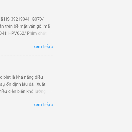
 3-HYDROXY-2-
 không hiệu, có nhãn hh-
3-HYDROX...
Mã HS 39219041: G070/
ân trên bề mặt ván gỗ, mã
041: HPV062/ Phim chất
 39219041: LK0229/ Miếng
xem tiếp »
loại nhỏ) [UPLM040098] (nk)
bị dùng cho động cơ loại
Giả da các loại (thành
nk) ...
 biệt là khả năng điều
sự ổn định lâu dài. Xuất
iều diễn biến khó lường
ác doanh nghiệp đang tiếp
xem tiếp »
ất khẩu trong thời gian tới.
ĩnh thị trường trong nước
m, từ đó đưa ra thị trường
loạt sản phẩm thời trang