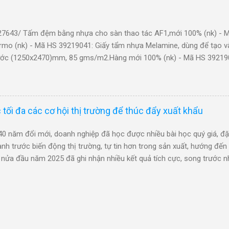
2021000: Chất thuộc da hữu cơ tổng hợp DISTAN FHA (PROPANAL,
 45%-18516-18-2; water55%-7732-18-5) Dạng lỏng, 1100kgs/tank,
2021000: Chất thuộc da hữu cơ tổng hợp DISTAN FHA (PROPANAL, 
27643/ Tấm đệm bằng nhựa cho sàn thao tác AF1,mới 100% (nk) - 
rmo (nk) - Mã HS 39219041: Giấy tẩm nhựa Melamine, dùng để tạo v
hước (1250x2470)mm, 85 gms/m2.Hàng mới 100% (nk) - Mã HS 39219
áng phủ bạc, loại SF-PC5500 520mm, mã SFPC55000000 (nk) - Mã HS
m (Hàng mới 100%) (Linh kiện sản xuất thiết bị dùng cho động cơ 
Thanh bảo vệ bằng cao su TRCS3.2-B-6-L3(Linh kiện sản xuất thiết 
 HS 39219041: Miếng lót bằng plastic (nk) - Mã HS 39219041: NL02/ 
 tối đa các cơ hội thị trường để thúc đẩy xuất khẩu
bề mặt) (54" x 1 M 1.37 m2)- Dùng để gia công giày- Hàng mới 100% (
0 năm đổi mới, doanh nghiệp đã học được nhiều bài học quý giá, đặc
nh trước biến động thị trường, tự tin hơn trong sản xuất, hướng đến 
nửa đầu năm 2025 đã ghi nhận nhiều kết quả tích cực, song trước nh
tế thế giới, đặc biệt là chính sách thương mại đối ứng của Hoa Kỳ, c
hị trường nội địa, đồng thời đa dạng hóa các thị trường để thúc đẩy xu
 hơn vào chuỗi cung ứng Nhiều năm qua, May 10 đã chủ động chiếm l
h nghiên cứu thành công bảng thông số chuẩn kích cỡ người Việt Na
c với các nhãn hiệu được người tiêu dùng Việt Nam yêu thích. Hàng 