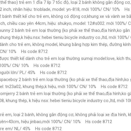
hể thao) trẻ em 1 đĩa 7 líp 7 tốc độ, loại 2 bánh không gắn động cơ,
22 inch, nhãn hiệu: trioblade, model: yn-818, mới 100%/ CN/ 10% H
 bánh thiết kế cho trẻ em, không có động cơ,khung xe và vành xe bằ
 inch, chiều cao yên 44cm, hiệu: shukyo, model: 12#s002. mới 100
nny 2 bánh trẻ em loại thường (ko phải xe thể thao,địa hình,ko gắn 
hung thép,k hiệu.nsx: hebei tieniu bicycle industry co.,ltd, mới 1
ành cho trẻ em, không model, khung bằng hợp kim thép, đường kính v
%/ CN/ 10% Hs code 8712
ược thiết kế dành cho trẻ em loại thường sumqi model:love, kích th
ới 100%/ CN/ 10% Hs code 8712
 người lớn/ PL/ 45% Hs code 8712
paceboy 2 bánh trẻ em loại thường (ko phải xe thể thao,địa hình,ko
el: tn23a02, khung thép,k hiệu, mới 100%/ CN/ 10% Hs code 8712
omjerry 2 bánh trẻ em loại thường (ko phải xe thể thao,địa hình,ko 
8, khung thép, k hiệu nsx: hebei tieniu bicycle industry co.,ltd, m
ẻ em, loại 2 bánh, không gắn động cơ, không phải loại xe địa hình, kh
o yên<43cm, hiệu jinbao,mới 100%/ CN/ 10% Hs code 8712
 tre em/ NL/ 45% Hs code 8712