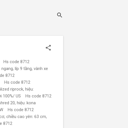
5% Hs code 8712
ngang, líp 9 tầng, vành xe
ode 8712
5% Hs code 8712
zed riprock, hiệu:
 mới 100%/ US Hs code 8712
hred 20, hiệu: kona
/ TW Hs code 8712
cơ, chiều cao yên: 63 cm,
de 8712