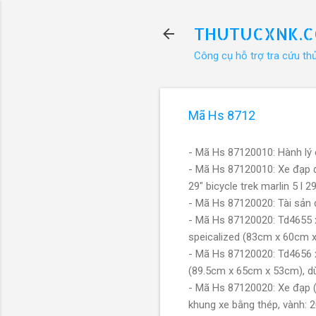
THUTUCXNK.
Công cụ hỗ trợ tra cứu th
Mã Hs 8712
- Mã Hs 87120010: Hành lý
- Mã Hs 87120010: Xe đạp đu
29" bicycle trek marlin 5 l
- Mã Hs 87120020: Tài sản
- Mã Hs 87120020: Td4655 xe
speicalized (83cm x 60cm 
- Mã Hs 87120020: Td4656 x
(89.5cm x 65cm x 53cm), d
- Mã Hs 87120020: Xe đạp (l
khung xe bằng thép, vành: 