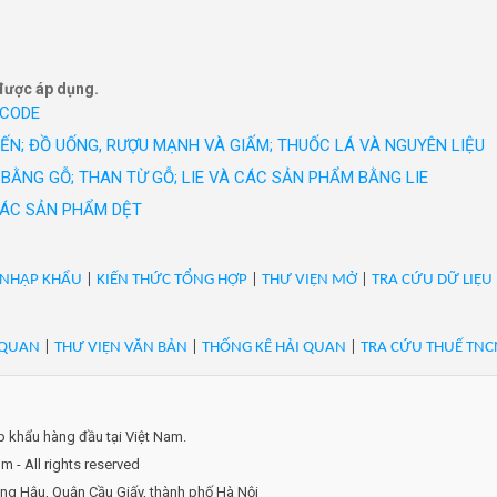
ao cấp như GrusZ, May 10 Expert, May 10 Series, May 10 Classic, Ma
on và nhiều thương hiệu thời trang được phát triển trong 20 năm qua
được áp dụng.
 CODE
IẾN; ĐỒ UỐNG, RƯỢU MẠNH VÀ GIẤM; THUỐC LÁ VÀ NGUYÊN LIỆU
BẰNG GỖ; THAN TỪ GỖ; LIE VÀ CÁC SẢN PHẨM BẰNG LIE
 CÁC SẢN PHẨM DỆT
 NHẬP KHẨU
|
KIẾN THỨC TỔNG HỢP
|
THƯ VIỆN MỞ
|
TRA CỨU DỮ LIỆU
 QUAN
|
THƯ VIỆN VĂN BẢN
|
THỐNG KÊ HẢI QUAN
|
TRA CỨU THUẾ TNC
ập khẩu hàng đầu tại Việt Nam.
 - All rights reserved
ọng Hậu, Quận Cầu Giấy, thành phố Hà Nội