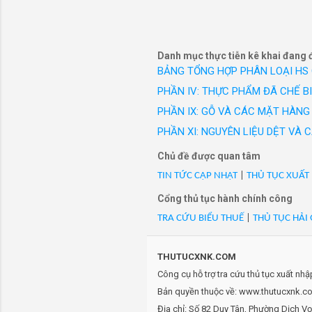
- Mã Hs 63031200: POLLET.
công sở c
LACE IV 200X176), Nsx: Ct
hiệu Vest
- Mã Hs 63031200: Rèm cản 
trong xây dựng và nội thất
Danh mục thực tiễn kê khai đang 
- Mã Hs 63031200: Rèm cửa
BẢNG TỔNG HỢP PHÂN LOẠI HS
- Mã Hs 63031200: Rèm FAI
PHẦN IV: THỰC PHẨM ĐÃ CHẾ B
100X108), 2 tấm/set, Nsx:
PHẦN IX: GỖ VÀ CÁC MẶT HÀNG 
- Mã Hs 63031200: Rèm FIN
PHẦN XI: NGUYÊN LIỆU DỆT VÀ
100X83), 2 tấm/set, Nsx: 
- Mã Hs 63031200: Rèm NOR
Chủ đề được quan tâm
Hàng mới 100%/VN/XK
TIN TỨC CẬP NHẬT
|
THỦ TỤC XUẤT
- Mã Hs 63031200: Rèm RUR
Cổng thủ tục hành chính công
WH 200X200), 2 tấm/set, N
TRA CỨU BIỂU THUẾ
|
THỦ TỤC HẢI
- Mã Hs 63031200: Rèm RUR
2 tấm/set, Nsx: Cty SRTI.
- Mã Hs 63031200: Rèm vải h
THUTUCXNK.COM
hàng mới 100%/VN/XK
Công cụ hỗ trợ tra cứu thủ tục xuất nh
- Mã Hs 63031200: RIO-BE1
Bản quyền thuộc về: www.thutucxnk.com
CURTAIN BE 100X218), 2 tấ
Địa chỉ: Số 82 Duy Tân, Phường Dịch V