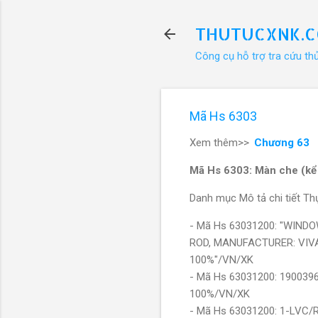
THUTUCXNK.
Công cụ hỗ trợ tra cứu th
Mã Hs 6303
Xem thêm>>
Chương 63
Mã Hs 6303: Màn che (kể 
Danh mục Mô tả chi tiết Thự
- Mã Hs 63031200: "WIND
ROD, MANUFACTURER: VIV
100%"/VN/XK
- Mã Hs 63031200: 1900396
100%/VN/XK
- Mã Hs 63031200: 1-LVC/R