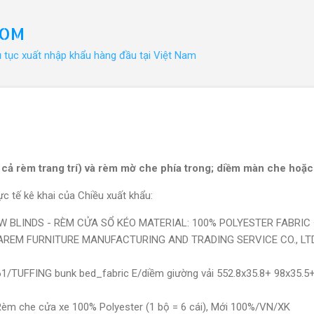
Chuyển đến nội dung chính
COM
ủ tục xuất nhập khẩu hàng đầu tại Việt Nam
cả rèm trang trí) và rèm mờ che phía trong; diềm màn che hoặ
c tế kê khai của Chiều xuất khẩu:
OW BLINDS - RÈM CỬA SỔ KÉO MATERIAL: 100% POLYESTER FABRI
AREM FURNITURE MANUFACTURING AND TRADING SERVICE CO., LT
1/TUFFING bunk bed_fabric E/diềm giường vải 552.8x35.8+ 98x35.5
èm che cửa xe 100% Polyester (1 bộ = 6 cái), Mới 100%/VN/XK