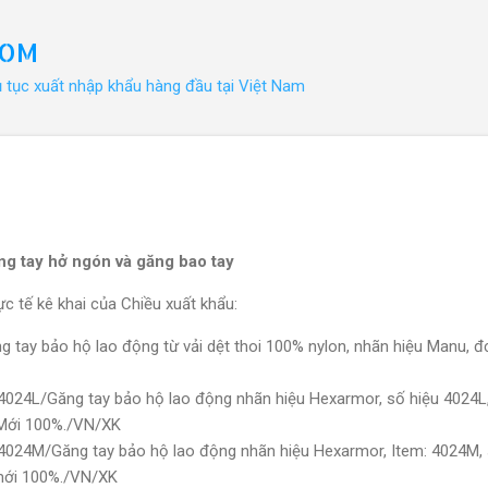
Chuyển đến nội dung chính
COM
ủ tục xuất nhập khẩu hàng đầu tại Việt Nam
ng tay hở ngón và găng bao tay
c tế kê khai của Chiều xuất khẩu:
 tay bảo hộ lao động từ vải dệt thoi 100% nylon, nhãn hiệu Manu, đơ
024L/Găng tay bảo hộ lao động nhãn hiệu Hexarmor, số hiệu 4024L,
. Mới 100%./VN/XK
024M/Găng tay bảo hộ lao động nhãn hiệu Hexarmor, Item: 4024M,
 mới 100%./VN/XK