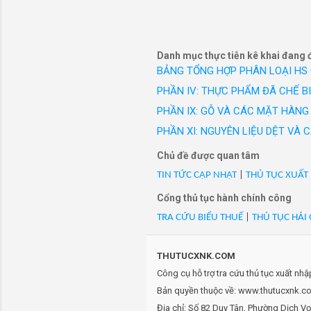
D3O), Size XL(21.5cmx10.5c
công sở c
- Mã Hs 62160010: 26BH-PD
hiệu Vest
L(22.7cmx10.7cm), SX tại V
- Mã Hs 62160010: 26BH-P
Danh mục thực tiễn kê khai đang 
TaskFit Fingerless Silicone
BẢNG TỔNG HỢP PHÂN LOẠI HS
- Mã Hs 62160010: 26BH-P
PHẦN IV: THỰC PHẨM ĐÃ CHẾ B
TaskFit Fingerless Silicone
PHẦN IX: GỖ VÀ CÁC MẶT HÀNG 
- Mã Hs 62160010: 26BH-R22
PHẦN XI: NGUYÊN LIỆU DỆT VÀ
tại VN, chất liệu vải NK. 
- Mã Hs 62160010: 26BH-R22
Chủ đề được quan tâm
VN, chất liệu vải NK. Hàn
TIN TỨC CẬP NHẬT
|
THỦ TỤC XUẤT
- Mã Hs 62160010: 26BH-R22
Cổng thủ tục hành chính công
SX tại VN, chất liệu vải N
TRA CỨU BIỂU THUẾ
|
THỦ TỤC HẢI
- Mã Hs 62160010: 26BH-R3
tại VN, chất liệu vải NK. 
- Mã Hs 62160010: 26BH-R55
THUTUCXNK.COM
tại VN, chất liệu vải NK. 
Công cụ hỗ trợ tra cứu thủ tục xuất nh
- Mã Hs 62160010: 26BH-R5
Bản quyền thuộc về: www.thutucxnk.com
SX tại VN, chất liệu vải N
Địa chỉ: Số 82 Duy Tân, Phường Dịch V