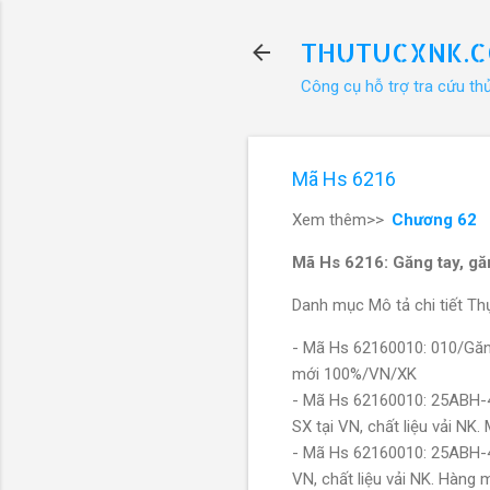
THUTUCXNK.
Công cụ hỗ trợ tra cứu th
Mã Hs 6216
Xem thêm>>
Chương 62
Mã Hs 6216: Găng tay, gă
Danh mục Mô tả chi tiết Thự
- Mã Hs 62160010: 010/Găng
mới 100%/VN/XK
- Mã Hs 62160010: 25ABH-4
SX tại VN, chất liệu vải NK
- Mã Hs 62160010: 25ABH-4
VN, chất liệu vải NK. Hàng