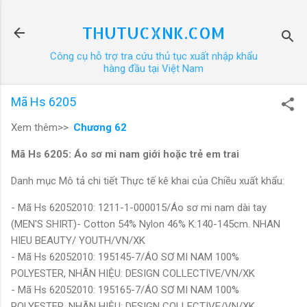
Chuyển đến nội dung chính
THUTUCXNK.COM
Công cụ hỗ trợ tra cứu thủ tục xuất nhập khẩu
hàng đầu tại Việt Nam
Mã Hs 6205
Xem thêm>>
Chương 62
Mã Hs 6205: Áo sơ mi nam giới hoặc trẻ em trai
Danh mục Mô tả chi tiết Thực tế kê khai của Chiều xuất khẩu:
- Mã Hs 62052010: 1211-1-000015/Áo sơ mi nam dài tay
(MEN'S SHIRT)- Cotton 54% Nylon 46% K:140-145cm. NHAN
HIEU BEAUTY/ YOUTH/VN/XK
- Mã Hs 62052010: 195145-7/ÁO SƠ MI NAM 100%
POLYESTER, NHÃN HIỆU: DESIGN COLLECTIVE/VN/XK
- Mã Hs 62052010: 195165-7/ÁO SƠ MI NAM 100%
POLYESTER, NHÃN HIỆU: DESIGN COLLECTIVE/VN/XK