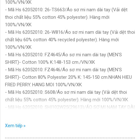
100%/VN/XK
- Mã Hs 62052010: 26-TS663/Áo sơ mi nam dài tay (Vải dệt
thoi chất liệu 55% cotton 45% polyester). Hàng mới
100%/VN/XK
- Mã Hs 62052010: 26-W816/Áo sơ mi nam dài tay (Vải dệt thoi
chất liệu 60% cotton 40% recycled polyester). Hàng mới
100%/VN/XK
- Mã Hs 62052010: FZ4645/Áo sơ mi nam dài tay (MEN'S
SHIRT)- Cotton 100% K:148-153 cm./VN/XK
- Mã Hs 62052010: FZ4646/Áo sơ mi nam dài tay (MEN'S
SHIRT)- Cotton 80% Polyester 20% K: 145-150 cm.NHAN HIEU
FRED PERRY. HANG MOI 100%/VN/XK
- Mã Hs 62052010: S608/Áo sơ mi nam dài tay (Vải dệt thoi
chất liệu 55% cotton 45% polyester). Hàng mới 100%/VN/XK
- Mã Hs 62052010: SHI102W25(29613)/ÁO SƠ MI NAM TAY DÀI
(Vải 100% Cotton K.56"-58")/VN/XK
- Mã Hs 62052010: SHI109W26(29633)/ÁO SƠ MI NAM TAY DÀI
Xem tiếp »
(Vải 100% Cotton K.56"-58")/VN/XK
- Mã Hs 62052010: SHI110W26(29635)/ÁO SƠ MI NAM TAY DÀI