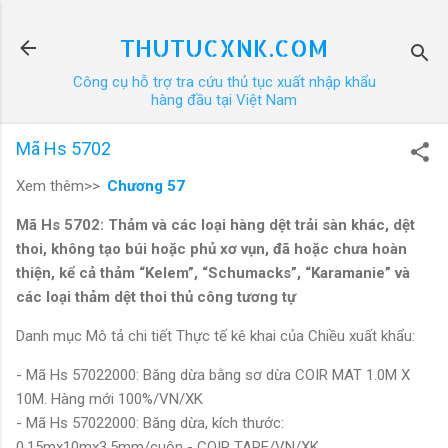
Chuyển đến nội dung chính
THUTUCXNK.COM
Công cụ hỗ trợ tra cứu thủ tục xuất nhập khẩu
hàng đầu tại Việt Nam
Mã Hs 5702
Xem thêm>>
Chương 57
Mã Hs 5702: Thảm và các loại hàng dệt trải sàn khác, dệt
thoi, không tạo búi hoặc phủ xơ vụn, đã hoặc chưa hoàn
thiện, kể cả thảm “Kelem”, “Schumacks”, “Karamanie” và
các loại thảm dệt thoi thủ công tương tự
Danh mục Mô tả chi tiết Thực tế kê khai của Chiều xuất khẩu:
- Mã Hs 57022000: Băng dừa bằng sơ dừa COIR MAT 1.0M X
10M. Hàng mới 100%/VN/XK
- Mã Hs 57022000: Băng dừa, kích thước:
0.15mx10mx3.5mm/cuộn - COIR TAPE/VN/XK