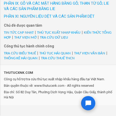
đưa ra thị trường trong nước với các nhãn hiệu
PHẦN IX: GỖ VÀ CÁC MẶT HÀNG BẰNG GỖ; THAN TỪ GỖ; LIE
- Mã Hs 57022000: Thảm xơ dừa dệt, KT (1m x 5m), độ dày: 3,
được người tiêu dùng Việt Nam yêu thích. Hàng
VÀ CÁC SẢN PHẨM BẰNG LIE
2cm, trọng lượng: 32kg/tấm - COCONUT FIBER MAT, hàng mới
loạt sản phẩm thời trang công sở cao cấp như
100%/VN/XK
PHẦN XI: NGUYÊN LIỆU DỆT VÀ CÁC SẢN PHẨM DỆT
GrusZ, May 10 Expert, May 10 Series, May 10
- Mã Hs 57022000: Thảm xơ dừa, dùng để trải đường, kích
Chủ đề được quan tâm
Classic, May10 Classic Suit... Thương hiệu
thước 2.0m x 10m x 35mm, hàng mới 100%/VN/XK
Veston và nhiều thương hiệu thời trang được
TIN TỨC CẬP NHẬT
|
THỦ TỤC XUẤT NHẬP KHẨU
|
KIẾN THỨC TỔNG
- Mã Hs 57022000: Thảm xơ dừa, khổ rộng 1.0m x 10m, hàng
HỢP
|
THƯ VIỆN MỞ
|
TRA CỨU DỮ LIỆU
phát triển trong 20 năm qua của May 10 đ...
mới 100%/VN/XK
Cổng thủ tục hành chính công
- Mã Hs 57022000: Thảm xơ dừa, kích thước: 1.0m x 10m x
35mm/cuộn, Coconut Mat, mới 100%/VN/XK
TRA CỨU BIỂU THUẾ
|
THỦ TỤC HẢI QUAN
|
THƯ VIỆN VĂN BẢN
|
THỐNG KÊ HẢI QUAN
|
TRA CỨU THUẾ TNCN
- Mã Hs 57022000: Thảm xơ dừa, làm từ 100% xơ dừa thiên
nhiên, kích thước (1.0x10) m, hàng mới 100%/VN/XK
- Mã Hs 57022000: Thảm xơ dừa. 0.6m x 10m x 30mm - hàng
THUTUCXNK.COM
mới 100%/VN/XK
Công cụ hỗ trợ tra cứu thủ tục xuất nhập khẩu hàng đầu tại Việt Nam.
- Mã Hs 57022000: Thảm xơ dừa. 1.0m x 10m x 30mm - hàng
Bản quyền thuộc về: www.thutucxnk.com - All rights reserved
mới 100%/VN/XK
Địa chỉ: Số 82 Duy Tân, Phường Dịch Vọng Hậu, Quận Cầu Giấy, thành phố
- Mã Hs 57022000: Thảm xơ dừa. 2.0m x 10m x 30mm - hàng
Hà Nội
mới 100%/VN/XK
- Mã Hs 57022000: XƠ DỪA ĐƯỢC BỆN THÀNH DÂY, ĐÓNG
THÀNH CUỘN, QUY CÁCH 60KG/CUỘN, HÀNG MỚI