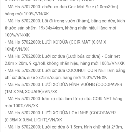
- Mã Hs 57022000: chiếu xơ dừa Coir Mat Size (1.0mx30m)
hàng mới 100%/VN/XK
- Mã Hs 57022000: Lối đi trong vườn (thảm), bằng xơ dừa, kích
thước sản phẩm: 19x34x44cm, không nhãn hiệu.Hàng mới
100%/VN/XK
- Mã Hs 57022000: LƯỚI XƠ DỪA (COIR MAT (0.8M X
10M)/VN/XK
- Mã Hs 57022000: Lưới xơ dừa (Lưới bủa xơ dừa) - Coir net
2.0m x 20m, 9 kg/roll, không nhãn hiệu, hàng mới 100%/VN/XK
- Mã Hs 57022000: Lưới xơ dừa COCONUT COIR NET làm bằng
chỉ xơ dừa, size 2x25m/cuộn, hàng mới 100%/VN/XK
- Mã Hs 57022000: LƯỚI XƠ DỪA HÌNH VUÔNG (COCOPAVER
(1M X 2M, SQUARE)/VN/XK
- Mã Hs 57022000: lưới xơ dừa làm từ xơ dừa COIR NET hàng
mới 100%/VN/XK
- Mã Hs 57022000: LƯỚI XƠ DỪA LOẠI NHẸ (COCOPAVER
(0.35M X 0.5M, LIGHT)/VN/XK
- Mã Hs 57022000: Lưới xơ dừa ô 1.5cm, hình chữ nhật 2*3m,