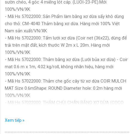
sườn chéo, 4 góc 4 miếng lót cáp. (LUOI-23-PE).Mới
100%/VN/XK
- Mã Hs 57022000: Sản Phẩm làm bằng xơ dừa sấy khô dùng
cho thỏ: CM-4040 Thảm bằng xơ dừa. Hàng mới 100% Việt
Nam sản xuất/VN/XK
- Mã Hs 57022000: Tấm lưới xơ dừa (Coir net (36x22), dùng để
trải trên mặt đất, kích thước W 2m x L 20m. Hàng mới
100%/VN/XK
- Mã Hs 57022000: Thảm bằng xơ dừa (Lưới bủa xơ dừa) - Coir
mat 0.6 m x 1m, 4.02 kg/roll, không nhãn hiệu, hàng mới
100%/VN/XK
- Mã Hs 57022000: Thảm che gốc cây từ xơ dừa COIR MULCH
MAT Size 0.6mShape: ROUND Diameter hole: 0.2m hàng mới
100%/VN/XK
- Mã Hs 57022000: THẢM CHÙI CHÂN BẰNG XƠ DỪA (COCO
DOORMAT (0.6M X 0.9M)/VN/XK
- Mã Hs 57022000: Thảm ép từ xơ dừa 1x10M (COCONUT
Xem tiếp »
FIBER PRESSING MAT 1mx10m). Hàng mới 100%/VN/XK
- Mã Hs 57022000: Thảm làm từ sợi xơ dừa 1x10M (COCONUT