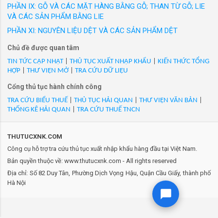
đưa ra thị trường trong nước với các nhãn hiệu
PHẦN IX: GỖ VÀ CÁC MẶT HÀNG BẰNG GỖ; THAN TỪ GỖ; LIE
100%)/FR/XK
được người tiêu dùng Việt Nam yêu thích. Hàng
VÀ CÁC SẢN PHẨM BẰNG LIE
- Mã Hs 21021000: Men đầu bếp ngọt (Men khô hiệu Saf
loạt sản phẩm thời trang công sở cao cấp như
Instant - Nhãn vàng) 500gam x 20 gói x 7 thùng (Hàng mới
PHẦN XI: NGUYÊN LIỆU DỆT VÀ CÁC SẢN PHẨM DỆT
GrusZ, May 10 Expert, May 10 Series, May 10
100%)/FR/XK
Chủ đề được quan tâm
Classic, May10 Classic Suit... Thương hiệu
- Mã Hs 21021000: Men khô ăn liền Trockenhefe450g
Veston và nhiều thương hiệu thời trang được
TIN TỨC CẬP NHẬT
|
THỦ TỤC XUẤT NHẬP KHẨU
|
KIẾN THỨC TỔNG
(500g)/BE/XK
HỢP
|
THƯ VIỆN MỞ
|
TRA CỨU DỮ LIỆU
phát triển trong 20 năm qua của May 10 đ...
- Mã Hs 21021000: Men khô ăn liền Trockenhefe450g
Cổng thủ tục hành chính công
(500g)/BE/XK
- Mã Hs 21021000: Men khô Angel 500gam x 20 gói x 70 thùng
TRA CỨU BIỂU THUẾ
|
THỦ TỤC HẢI QUAN
|
THƯ VIỆN VĂN BẢN
|
THỐNG KÊ HẢI QUAN
|
TRA CỨU THUẾ TNCN
(Hàng mới 100%)/CN/XK
- Mã Hs 21021000: Men khô Angel 500gam x 20 gói x 70 thùng
(Hàng mới 100%)/CN/XK
THUTUCXNK.COM
- Mã Hs 21021000: Men khô dùng liền (Men sống). Hiệu Meizan,
Công cụ hỗ trợ tra cứu thủ tục xuất nhập khẩu hàng đầu tại Việt Nam.
nhãn đỏ, phụ gia chế biến thực phẩm. Đóng gói: 500gr/ bag, 20
Bản quyền thuộc về: www.thutucxnk.com - All rights reserved
bag/ carton. Mới 100%/CN/XK
Địa chỉ: Số 82 Duy Tân, Phường Dịch Vọng Hậu, Quận Cầu Giấy, thành phố
- Mã Hs 21021000: Men khô dùng liền (Men sống). Hiệu Meizan,
Hà Nội
nhãn vàng, phụ gia chế biến thực phẩm. Đóng gói: 500gr/ bag,
20 bag/ carton. Mới 100%/CN/XK
- Mã Hs 21021000: Men khô dùng liền (Men sống). Hiệu Meizan,