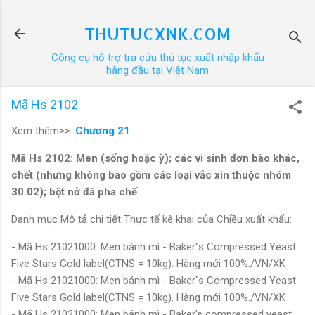
Chuyển đến nội dung chính
THUTUCXNK.COM
Công cụ hỗ trợ tra cứu thủ tục xuất nhập khẩu
hàng đầu tại Việt Nam
Mã Hs 2102
Xem thêm>>
Chương 21
Mã Hs 2102: Men (sống hoặc ỳ); các vi sinh đơn bào khác,
chết (nhưng không bao gồm các loại vắc xin thuộc nhóm
30.02); bột nở đã pha chế
Danh mục Mô tả chi tiết Thực tế kê khai của Chiều xuất khẩu:
- Mã Hs 21021000: Men bánh mì - Baker''s Compressed Yeast
Five Stars Gold label(CTNS = 10kg). Hàng mới 100%./VN/XK
- Mã Hs 21021000: Men bánh mì - Baker''s Compressed Yeast
Five Stars Gold label(CTNS = 10kg). Hàng mới 100%./VN/XK
- Mã Hs 21021000: Men bánh mì - Baker's compressed yeast