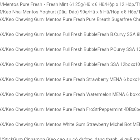
/Mentos Pure Fresh - Fresh Mint 61.25g/Hũ x 6 Hũ/Hộp x 12 Hộp/
0/Kẹo Nhai Mentos Yoghurt (Dâu, Đào) 90g/Hũ x 6 Hũ/Hộp x 8 Hộp
AX/Kẹo Chewing Gum: Mentos Pure Fresh Pure Breath Sugarfree Ch
X/Kẹo Chewing Gum: Mentos Full Fresh BubbleFresh B.Curvy SSA 8
X/Kẹo Chewing Gum: Mentos Full Fresh BubbleFresh P.Curvy SSA 12
AX/Kẹo Chewing Gum: Mentos Full Fresh BubbleFresh SSA 12boxx10
AX/Kẹo Chewing Gum: Mentos Pure Fresh Strawberry MENA 6 boxx10
AX/Kẹo Chewing Gum: Mentos Pure Fresh Watermelon MENA 6 boxx1
X/Kẹo Chewing Gum: Mentos Pure Fresh FroStrPeppermint 4DBx6bot
AX/Kẹo Chewing Gum: Mentos White Gum Strawberry Michel Bot MEN
/StickGum Cinnamon (Kẹo cao su có đường, dạng thanh, vị quế, nhã