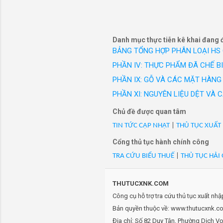
HSD:/2027/VN/XK
công sở c
- Mã Hs 17049020: KẸO S
hiệu Vest
- Mã Hs 17049020: Kẹo soc
- Mã Hs 17049020: Kẹo Soc
Danh mục thực tiễn kê khai đang 
- Mã Hs 17049020: LDCHOAL
BẢNG TỔNG HỢP PHÂN LOẠI HS
- Mã Hs 17049020: Sô cô la
PHẦN IV: THỰC PHẨM ĐÃ CHẾ B
100%/VN/XK
PHẦN IX: GỖ VÀ CÁC MẶT HÀNG 
- Mã Hs 17049020: Sô cô la
PHẦN XI: NGUYÊN LIỆU DỆT VÀ
05/07/2026, mới 100%, NS
- Mã Hs 17049020: Sô cô la
Chủ đề được quan tâm
- Mã Hs 17049020: Sô cô la 
TIN TỨC CẬP NHẬT
|
THỦ TỤC XUẤT
- Mã Hs 17049020: Sôcôla n
Cổng thủ tục hành chính công
- Mã Hs 17049020: Sôcôla 
TRA CỨU BIỂU THUẾ
|
THỦ TỤC HẢI
- Mã Hs 17049020: Socola 
05/05/2026, mới 100%, NS
- Mã Hs 17049020: XK-32D9
THUTUCXNK.COM
- Mã Hs 17049020: XK-32D9
Công cụ hỗ trợ tra cứu thủ tục xuất nh
- Mã Hs 17049020: XK-33T6
Bản quyền thuộc về: www.thutucxnk.com
- Mã Hs 17049020: XK-33T6
Địa chỉ: Số 82 Duy Tân, Phường Dịch V