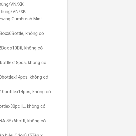
Thùng/VN/XK
/Thùng/VN/XK
ewing GumFresh Mint
Boxx6Bottle, không có
Box x10Btl, không có
bottlex18pcs, không có
bottlex14pcs, không có
0bottlex14pcs, không có
tlex30pc IL, không có
A 8Bx6bottl, không có
n hiệu Orion) (5Tép x