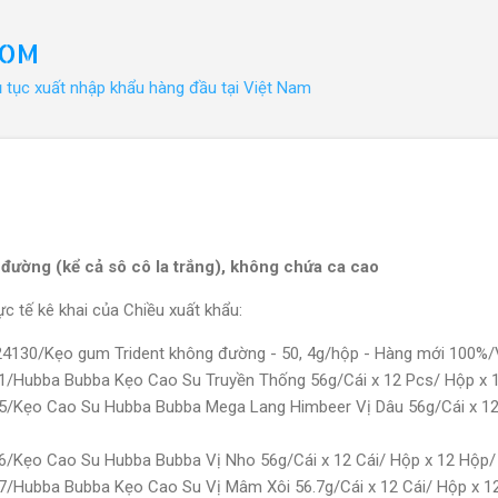
Chuyển đến nội dung chính
COM
ủ tục xuất nhập khẩu hàng đầu tại Việt Nam
 đường (kể cả sô cô la trắng), không chứa ca cao
c tế kê khai của Chiều xuất khẩu:
24130/Kẹo gum Trident không đường - 50, 4g/hộp - Hàng mới 100%
1/Hubba Bubba Kẹo Cao Su Truyền Thống 56g/Cái x 12 Pcs/ Hộp x
5/Kẹo Cao Su Hubba Bubba Mega Lang Himbeer Vị Dâu 56g/Cái x 12
6/Kẹo Cao Su Hubba Bubba Vị Nho 56g/Cái x 12 Cái/ Hộp x 12 Hộp
7/Hubba Bubba Kẹo Cao Su Vị Mâm Xôi 56.7g/Cái x 12 Cái/ Hộp x 