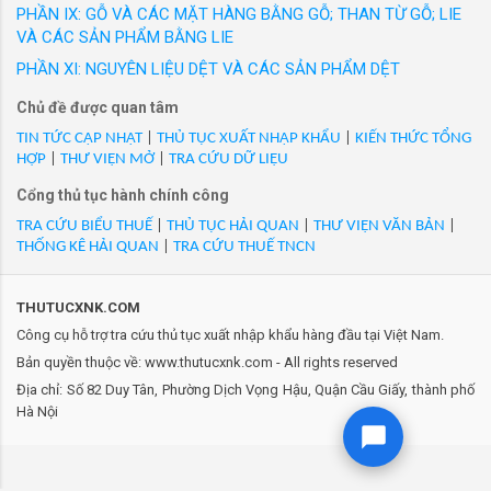
đưa ra thị trường trong nước với các nhãn hiệu
PHẦN IX: GỖ VÀ CÁC MẶT HÀNG BẰNG GỖ; THAN TỪ GỖ; LIE
- Mã Hs 04032011: SỮA CHUA VỊ ĐÀO HIỆU ĐÀ LẠT MILK, HỘP
được người tiêu dùng Việt Nam yêu thích. Hàng
VÀ CÁC SẢN PHẨM BẰNG LIE
100GRM, THÙNG 40 HỘP/VN/XK
loạt sản phẩm thời trang công sở cao cấp như
- Mã Hs 04032011: Sữa chua vị dâu ít béo hiệu EMMI, hộp 1kg,
PHẦN XI: NGUYÊN LIỆU DỆT VÀ CÁC SẢN PHẨM DỆT
GrusZ, May 10 Expert, May 10 Series, May 10
thùng 6 hộp/CH/XK
Chủ đề được quan tâm
Classic, May10 Classic Suit... Thương hiệu
- Mã Hs 04032011: SỮA CHUA VỊ MÂM XÔI ĐEN HIỆU ĐÀ LẠT
Veston và nhiều thương hiệu thời trang được
TIN TỨC CẬP NHẬT
|
THỦ TỤC XUẤT NHẬP KHẨU
|
KIẾN THỨC TỔNG
MILK, HỘP 100GRM, THÙNG 40 HỘP/VN/XK
HỢP
|
THƯ VIỆN MỞ
|
TRA CỨU DỮ LIỆU
phát triển trong 20 năm qua của May 10 đ...
- Mã Hs 04032011: Sữa chua vị tự nhiên - DALATMILK
Cổng thủ tục hành chính công
1kgx12/VN/XK
- Mã Hs 04032011: SỮA CHUA VỊ VIỆT QUẤT HIỆU EMMI, HỘP
TRA CỨU BIỂU THUẾ
|
THỦ TỤC HẢI QUAN
|
THƯ VIỆN VĂN BẢN
|
THỐNG KÊ HẢI QUAN
|
TRA CỨU THUẾ TNCN
100GRM, THÙNG 20 HỘP/CH/XK
- Mã Hs 04032011: Sữa chua việt quất hiệu EMMI hộp 1
kg/CH/XK
THUTUCXNK.COM
- Mã Hs 04032011: Sữa chua vinamilk hộp 100g/VN/XK
Công cụ hỗ trợ tra cứu thủ tục xuất nhập khẩu hàng đầu tại Việt Nam.
- Mã Hs 04032011: Sữa lúa mạch nhãn hiệu Nestle' Milo 180ml,
Bản quyền thuộc về: www.thutucxnk.com - All rights reserved
180ml/hộp, 48 hộp/thùng. UNK= Thùng. HSD: 05/08/2026. Hàng
Địa chỉ: Số 82 Duy Tân, Phường Dịch Vọng Hậu, Quận Cầu Giấy, thành phố
mới 100%./VN/XK
Hà Nội
- Mã Hs 04032011: Sữa trái cây hương dâu, camnhãn hiệu Kun,
180ml/hộp, 48 hộp/thùng. UNK= Thùng. HSD: 19/08/2026. Hàng
mới 100%./VN/XK