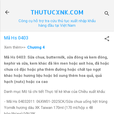
Chuyển đến nội dung chính
THUTUCXNK.COM
Công cụ hỗ trợ tra cứu thủ tục xuất nhập khẩu
hàng đầu tại Việt Nam
Mã Hs 0403
Xem thêm>>
Chương 4
Mã Hs 0403: Sữa chua; buttermilk, sữa đông và kem đông,
kephir và sữa, kem khác đã lên men hoặc axit hóa, đã hoặc
chưa cô đặc hoặc pha thêm đường hoặc chất tạo ngọt
khác hoặc hương liệu hoặc bổ sung thêm hoa quả, quả
hạch (nuts) hoặc ca cao
Danh mục Mô tả chi tiết Thực tế kê khai của Chiều xuất khẩu:
- Mã Hs 04032011: 06XW01-2025CK/Sữa chua uống tiệt trùng
Yomilk hương dâu XK Taiwan 170ml (170 ml/hộp x 48
hộp/thùng)/VN/XK