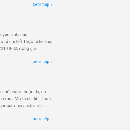
xem tiếp »
ùng trong xi mạ, thành
i 100%/JP/XK - Mã Hs
phần chính sodium
 Hs 29251100: OPTIFEED
uyên sinh; các
 tả chi tiết Thực tế kê khai
210 IF02, đóng gói
ene) POM DURACON(R) M90-
xem tiếp »
POM M90-44 (Polyaxetal
 107794955000/MY/XK - Mã
000: 09PO7-0048/Hạt nhựa
lack K2041 (25kg/bag).
dạng ngu...
c chế phẩm thuộc da, có
nh mục Mô tả chi tiết Thực
ignosulfonic acid, sodium
668x540x10)mm),
 SYNTAN SN 25KG/BAG. Hàng
xem tiếp »
alenesulfonic acid,
668x540x10)mm),
AN DF 585 25KG/BG. Hàng