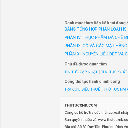
công sở c
- Mã HS 44111400: PE-
hiệu Vest
dùng để đóng gói sản p
- Mã HS 44111400: PE-
dùng để đóng gói sản p
Danh mục thực tiễn kê khai đang 
BẢNG TỔNG HỢP PHÂN LOẠI HS
- Mã HS 44111400: PE-
dùng để đóng gói sản p
PHẦN IV: THỰC PHẨM ĐÃ CHẾ B
- Mã HS 44111400: PE-
PHẦN IX: GỖ VÀ CÁC MẶT HÀNG 
dùng để đóng gói sản p
PHẦN XI: NGUYÊN LIỆU DỆT VÀ
- Mã HS 44111400: PE-
dùng để đóng gói sản p
Chủ đề được quan tâm
- Mã HS 44111400: PE-
TIN TỨC CẬP NHẬT
|
THỦ TỤC XUẤT
dùng để đóng gói sản p
Cổng thủ tục hành chính công
- Mã HS 44111400: PK-B
TRA CỨU BIỂU THUẾ
|
THỦ TỤC HẢI
dùng để đóng gói linh 
- Mã HS 44111400: PK-C
(1130x950x10)mm), dùng
THUTUCXNK.COM
- Mã HS 44111400: Sàn
Công cụ hỗ trợ tra cứu thủ tục xuất nh
- Mã HS 44111400: Tấm
Bản quyền thuộc về: www.thutucxnk.com
- Mã HS 44111400: Tấm
Địa chỉ: Số 82 Duy Tân, Phường Dịch V