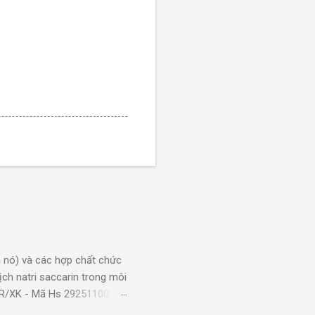
 nó) và các hợp chất chức
ch natri saccarin trong môi
KR/XK - Mã Hs 29251100:
g dụng: Xi mạ sản phẩm bằng