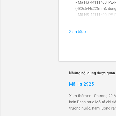
- Mã HS 44111400: PE-
(480x544x22)mm), dùng 
- Mã HS 44111400: PE-
(540x668x22)mm), dùng 
- Mã HS 44111400: PE-
Xem tiếp »
(540x668x22)mm), dùng 
- Mã HS 44111400: PE-
(540x668x22)mm), dùng 
- Mã HS 44111400: PE-
(540x668x22)mm), dùng 
- Mã HS 44111400: PE-
(540x668x22)mm), dùng 
Những nội dung được quan 
- Mã HS 44111400: PE-
(540x668x22)mm), dùng 
Mã Hs 2925
- Mã HS 44111400: PE-
(540x668x22)mm), dùng 
Xem thêm>> Chương 29 Mã H
- Mã HS 44111400: PE-
imin Danh mục Mô tả chi tiế
(540x668x22)mm), dùng 
trường nước, hàm lượng rắ
- Mã HS 44111400: PE-
45/Dung dịch natri saccari