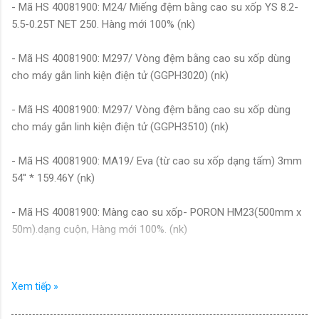
- Mã HS 40081900: M24/ Miếng đệm bằng cao su xốp YS 8.2-
5.5-0.25T NET 250. Hàng mới 100% (nk)
- Mã HS 40081900: M297/ Vòng đệm bằng cao su xốp dùng
cho máy gắn linh kiện điện tử (GGPH3020) (nk)
- Mã HS 40081900: M297/ Vòng đệm bằng cao su xốp dùng
cho máy gắn linh kiện điện tử (GGPH3510) (nk)
- Mã HS 40081900: MA19/ Eva (từ cao su xốp dạng tấm) 3mm
54'' * 159.46Y (nk)
- Mã HS 40081900: Màng cao su xốp- PORON HM23(500mm x
50m).dạng cuộn, Hàng mới 100%. (nk)
- Mã HS 40081900: mdct/ Miếng đệm chống trượt trên thuyền
và lướt sóng bơm hơi KT: 2.8*0.8m (bằng cao su lưu hóa) (nk)
Xem tiếp »
- Mã HS 40081900: mdctlsvt/ Miếng đệm chống trượt dùng cho