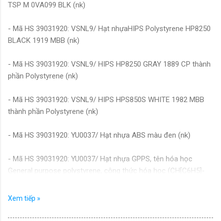
TSP M 0VA099 BLK (nk)
- Mã HS 39031920: VSNL9/ Hạt nhựaHIPS Polystyrene HP8250
BLACK 1919 MBB (nk)
- Mã HS 39031920: VSNL9/ HIPS HP8250 GRAY 1889 CP thành
phần Polystyrene (nk)
- Mã HS 39031920: VSNL9/ HIPS HPS850S WHITE 1982 MBB
thành phần Polystyrene (nk)
- Mã HS 39031920: YU0037/ Hạt nhựa ABS màu đen (nk)
- Mã HS 39031920: YU0037/ Hạt nhựa GPPS, tên hóa học
General purpose polystyrene, công thức hóa học (CH[C6H5]-
CH2)n (nk)
Xem tiếp »
- Mã HS 39031920: YU0037/ Hạt nhựa HIPS475(8250) (nk)