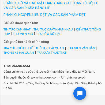
đưa ra thị trường trong nước với các nhãn hiệu
PHẦN IX: GỖ VÀ CÁC MẶT HÀNG BẰNG GỖ; THAN TỪ GỖ; LIE
bì. (nk)
được người tiêu dùng Việt Nam yêu thích. Hàng
VÀ CÁC SẢN PHẨM BẰNG LIE
loạt sản phẩm thời trang công sở cao cấp như
PHẦN XI: NGUYÊN LIỆU DỆT VÀ CÁC SẢN PHẨM DỆT
- Mã HS 39031990: Hạt nhựa Polystyren dạng nguyên sinh
GrusZ, May 10 Expert, May 10 Series, May 10
GPPS SOLARENE G-144, xuất xứ Hàn Quốc, hàng mới 100%.
Chủ đề được quan tâm
Classic, May10 Classic Suit... Thương hiệu
(nk)
Veston và nhiều thương hiệu thời trang được
TIN TỨC CẬP NHẬT
|
THỦ TỤC XUẤT NHẬP KHẨU
|
KIẾN THỨC TỔNG
HỢP
|
THƯ VIỆN MỞ
|
TRA CỨU DỮ LIỆU
phát triển trong 20 năm qua của May 10 đ...
- Mã HS 39031990: Hạt nhựa Polystyrene-GP 125N (nk)
Cổng thủ tục hành chính công
TRA CỨU BIỂU THUẾ
|
THỦ TỤC HẢI QUAN
|
THƯ VIỆN VĂN BẢN
|
- Mã HS 39031990: Hạt nhựa PS GPPS N R- 000101001 (nk)
THỐNG KÊ HẢI QUAN
|
TRA CỨU THUẾ TNCN
- Mã HS 39031990: Hạt nhựa TPE- nguyên phụ liệu dùng cho
ngành giày (nk)
THUTUCXNK.COM
Công cụ hỗ trợ tra cứu thủ tục xuất nhập khẩu hàng đầu tại Việt Nam.
- Mã HS 39031990: Hợp chất Polybrominated diphenyl ethers in
Bản quyền thuộc về: www.thutucxnk.com - All rights reserved
polystyrene, CRM8110-a (Chất chuẩn Polystyrene, dùng để
Địa chỉ: Số 82 Duy Tân, Phường Dịch Vọng Hậu, Quận Cầu Giấy, thành phố
Hà Nội
phân tích trong máy quang phổ), 200g/gói, Hàng mới 100% (nk)
- Mã HS 39031990: KM1-1241-001401/ Hạt nhựa màu